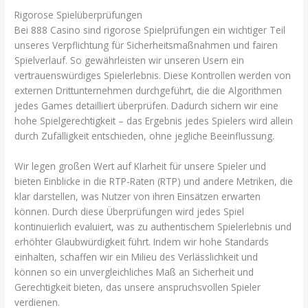
Rigorose Spielüberprüfungen
Bei 888 Casino sind rigorose Spielprüfungen ein wichtiger Teil
unseres Verpflichtung für Sicherheitsmaßnahmen und fairen
Spielverlauf. So gewährleisten wir unseren Usern ein
vertrauenswürdiges Spielerlebnis. Diese Kontrollen werden von
externen Drittunternehmen durchgeführt, die die Algorithmen
jedes Games detailliert überprüfen. Dadurch sichern wir eine
hohe Spielgerechtigkeit – das Ergebnis jedes Spielers wird allein
durch Zufälligkeit entschieden, ohne jegliche Beeinflussung.
Wir legen großen Wert auf Klarheit für unsere Spieler und
bieten Einblicke in die RTP-Raten (RTP) und andere Metriken, die
klar darstellen, was Nutzer von ihren Einsätzen erwarten
können. Durch diese Überprüfungen wird jedes Spiel
kontinuierlich evaluiert, was zu authentischem Spielerlebnis und
erhöhter Glaubwürdigkeit führt. Indem wir hohe Standards
einhalten, schaffen wir ein Milieu des Verlässlichkeit und
können so ein unvergleichliches Maß an Sicherheit und
Gerechtigkeit bieten, das unsere anspruchsvollen Spieler
verdienen.