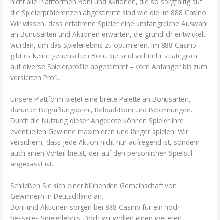
nicht alle Plattformen Boni und Aktionen, die so sorgfältig auf
die Spielerpräferenzen abgestimmt sind wie die im 888 Casino.
Wir wissen, dass erfahrene Spieler eine umfangreiche Auswahl
an Bonusarten und Aktionen erwarten, die gründlich entwickelt
wurden, um das Spielerlebnis zu optimieren. Im 888 Casino
gibt es keine generischen Boni. Sie sind vielmehr strategisch
auf diverse Spielerprofile abgestimmt – vom Anfänger bis zum
versierten Profi.
Unsere Plattform bietet eine breite Palette an Bonusarten,
darunter Begrüßungsboni, Reload-Boni und Belohnungen.
Durch die Nutzung dieser Angebote können Spieler ihre
eventuellen Gewinne maximieren und länger spielen. Wir
versichern, dass jede Aktion nicht nur aufregend ist, sondern
auch einen Vorteil bietet, der auf den persönlichen Spielstil
angepasst ist.
Schließen Sie sich einer blühenden Gemeinschaft von
Gewinnern in Deutschland an.
Boni und Aktionen sorgen bei 888 Casino für ein noch
besseres Spielerlebnis. Doch wir wollen einen weiteren