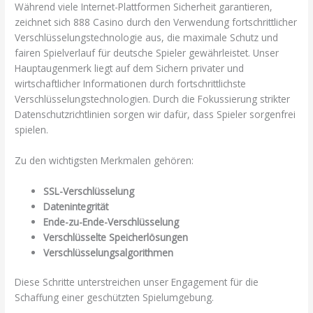
Während viele Internet-Plattformen Sicherheit garantieren,
zeichnet sich 888 Casino durch den Verwendung fortschrittlicher
Verschlüsselungstechnologie aus, die maximale Schutz und
fairen Spielverlauf für deutsche Spieler gewährleistet. Unser
Hauptaugenmerk liegt auf dem Sichern privater und
wirtschaftlicher Informationen durch fortschrittlichste
Verschlüsselungstechnologien. Durch die Fokussierung strikter
Datenschutzrichtlinien sorgen wir dafür, dass Spieler sorgenfrei
spielen.
Zu den wichtigsten Merkmalen gehören:
SSL-Verschlüsselung
Datenintegrität
Ende-zu-Ende-Verschlüsselung
Verschlüsselte Speicherlösungen
Verschlüsselungsalgorithmen
Diese Schritte unterstreichen unser Engagement für die
Schaffung einer geschützten Spielumgebung.