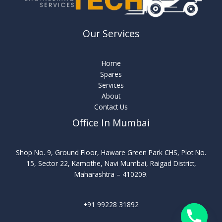
Our Services
Home
Spares
Services
About
Contact Us
Office In Mumbai
Shop No. 9, Ground Floor, Haware Green Park CHS, Plot No.
15, Sector 22, Kamothe, Navi Mumbai, Raigad District,
Maharashtra – 410209.
+91 99228 31892