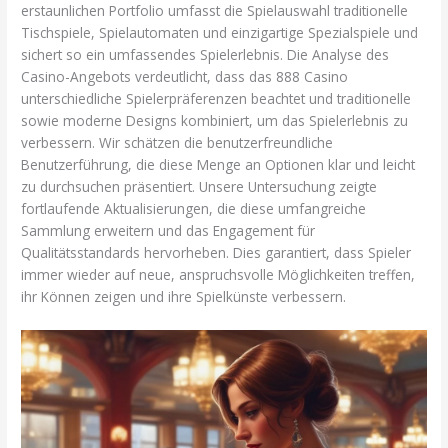
erstaunlichen Portfolio umfasst die Spielauswahl traditionelle
Tischspiele, Spielautomaten und einzigartige Spezialspiele und
sichert so ein umfassendes Spielerlebnis. Die Analyse des
Casino-Angebots verdeutlicht, dass das 888 Casino
unterschiedliche Spielerpräferenzen beachtet und traditionelle
sowie moderne Designs kombiniert, um das Spielerlebnis zu
verbessern. Wir schätzen die benutzerfreundliche
Benutzerführung, die diese Menge an Optionen klar und leicht
zu durchsuchen präsentiert. Unsere Untersuchung zeigte
fortlaufende Aktualisierungen, die diese umfangreiche
Sammlung erweitern und das Engagement für
Qualitätsstandards hervorheben. Dies garantiert, dass Spieler
immer wieder auf neue, anspruchsvolle Möglichkeiten treffen,
ihr Können zeigen und ihre Spielkünste verbessern.