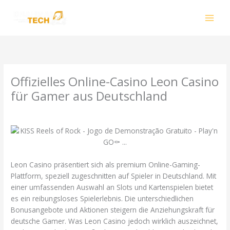
Skip
to
content
Offizielles Online-Casino Leon Casino
für Gamer aus Deutschland
Leave a Comment
/
Uncategorized
/ By
smhalole@gmail.com
Leon Casino präsentiert sich als premium Online-Gaming-
Plattform, speziell zugeschnitten auf Spieler in Deutschland. Mit
einer umfassenden Auswahl an Slots und Kartenspielen bietet
es ein reibungsloses Spielerlebnis. Die unterschiedlichen
Bonusangebote und Aktionen steigern die Anziehungskraft für
deutsche Gamer. Was Leon Casino jedoch wirklich auszeichnet,