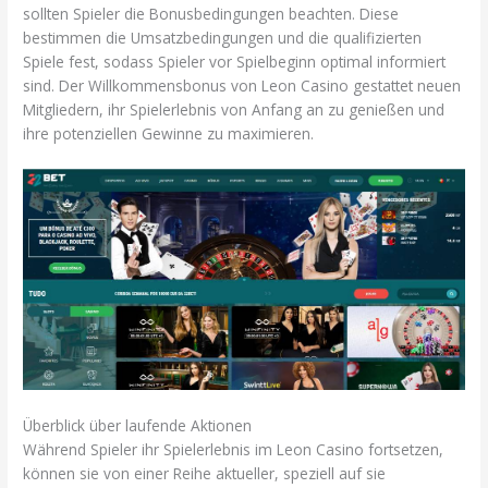
sollten Spieler die Bonusbedingungen beachten. Diese
bestimmen die Umsatzbedingungen und die qualifizierten
Spiele fest, sodass Spieler vor Spielbeginn optimal informiert
sind. Der Willkommensbonus von Leon Casino gestattet neuen
Mitgliedern, ihr Spielerlebnis von Anfang an zu genießen und
ihre potenziellen Gewinne zu maximieren.
Überblick über laufende Aktionen
Während Spieler ihr Spielerlebnis im Leon Casino fortsetzen,
können sie von einer Reihe aktueller, speziell auf sie