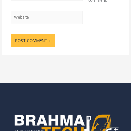
comment.
Website