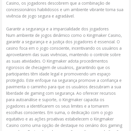
Casino, os jogadores descobrem que a combinação de
concessionários habilidosos e um ambiente vibrante torna sua
vivência de jogo segura e agradável.
Garantir a segurança e a imparcialidade dos jogadores
Num ambiente de jogos dinâmico como o Kingmaker Casino,
garantir a segurança e a justiça dos jogadores é essencial. O
casino foca em o jogo consciente, incentivando os usuários a
aproveitarem das suas vivências, mantendo o controle sobre
as suas atividades. O Kingmaker adota procedimentos
rigorosos de checagem de usuários, garantindo que os
participantes têm idade legal e promovendo um espaço
protegido. Este enfoque na segurança promove a confiança e
pavimenta o caminho para que os usuários descubram a sua
liberdade de gaming com segurança. Ao oferecer recursos
para autoanálise e suporte, o Kingmaker capacita os
jogadores a identificarem os seus limites e a tomarem
escolhas conscientes. Em suma, o dedicação com o jogo
equitativo e as ações proativas estabelecem o Kingmaker
Casino como uma opção de destaque no cenário dos gaming