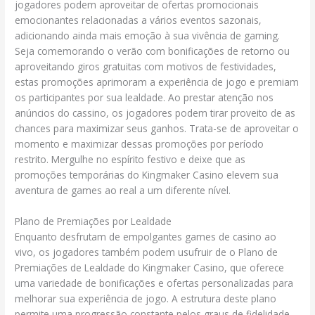
jogadores podem aproveitar de ofertas promocionais
emocionantes relacionadas a vários eventos sazonais,
adicionando ainda mais emoção à sua vivência de gaming.
Seja comemorando o verão com bonificações de retorno ou
aproveitando giros gratuitas com motivos de festividades,
estas promoções aprimoram a experiência de jogo e premiam
os participantes por sua lealdade. Ao prestar atenção nos
anúncios do cassino, os jogadores podem tirar proveito de as
chances para maximizar seus ganhos. Trata-se de aproveitar o
momento e maximizar dessas promoções por período
restrito. Mergulhe no espírito festivo e deixe que as
promoções temporárias do Kingmaker Casino elevem sua
aventura de games ao real a um diferente nível.
Plano de Premiações por Lealdade
Enquanto desfrutam de empolgantes games de casino ao
vivo, os jogadores também podem usufruir de o Plano de
Premiações de Lealdade do Kingmaker Casino, que oferece
uma variedade de bonificações e ofertas personalizadas para
melhorar sua experiência de jogo. A estrutura deste plano
permite uma progressão constante pelos graus de fidelidade,