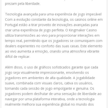
prezam pela liberdade.
Tecnologia avançada para uma experiência de jogo impecável
Com a evolução constante da tecnologia, os casinos online em
Portugal estão a tirar proveito de inovações avançadas para
criar uma experiência de jogo perfeita. O Kingmaker Casino
utiliza transmissões ao vivo para proporcionar interações em
tempo real, permitindo que os jogadores se comuniquem com
dealers experientes no conforto das suas casas. Este elemento
ao vivo aumenta a emoção, criando uma atmosfera vibrante
difícil de replicar.
Além disso, o uso de gráficos sofisticados garante que cada
jogo seja visualmente impressionante, envolvendo os
jogadores em ambientes de alta qualidade. A jogabilidade
suave, combinada com visuais claros, cativa os usuários,
tornando cada sessão de jogo empolgante e genuína. Os
jogadores podem desfrutar de uma sensação de liberdade ao
navegar por uma plataforma interativa, onde a tecnologia
realmente melhora sua experiência global no mundo dos