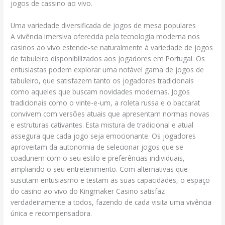
jogos de cassino ao vivo.
Uma variedade diversificada de jogos de mesa populares
A vivência imersiva oferecida pela tecnologia moderna nos
casinos ao vivo estende-se naturalmente à variedade de jogos
de tabuleiro disponibilizados aos jogadores em Portugal. Os
entusiastas podem explorar uma notável gama de jogos de
tabuleiro, que satisfazem tanto os jogadores tradicionais
como aqueles que buscam novidades modernas. Jogos
tradicionais como o vinte-e-um, a roleta russa e o baccarat
convivem com versões atuais que apresentam normas novas
e estruturas cativantes. Esta mistura de tradicional e atual
assegura que cada jogo seja emocionante. Os jogadores
aproveitam da autonomia de selecionar jogos que se
coadunem com o seu estilo e preferências individuais,
ampliando o seu entretenimento. Com alternativas que
suscitam entusiasmo e testam as suas capacidades, o espaço
do casino ao vivo do Kingmaker Casino satisfaz
verdadeiramente a todos, fazendo de cada visita uma vivência
única e recompensadora.