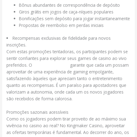
Bônus abundantes de correspondência de depósito
Giros grátis em jogos de caça-níqueis populares
Bonificações sem depósito para jogar instantaneamente
Propostas de reembolso em perdas iniciais
Recompensas exclusivas de fidelidade para novos
inscrições.
Com estas promoções tentadoras, os participantes podem se
sentir confiantes para explorar seus games de casino ao vivo
preferidos. O
Kingmaker Casino
garante que cada um possam
aproveitar de uma experiência de gaming empolgante,
satisfazendo àqueles que apreciam tanto o entretenimento
quanto as recompensas. É um paraíso para apostadores que
valorizam a autonomia, onde cada um os novos jogadores
são recebidos de forma calorosa.
Promoções sazonais acessíveis
Como os jogadores podem tirar proveito de ao máximo sua
vivência no casino ao real? No Kingmaker Casino, aproveitar
as ofertas temporárias é fundamental. Ao decorrer do ano, os