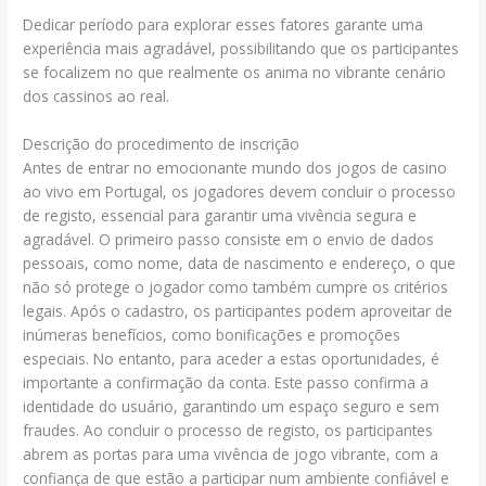
Dedicar período para explorar esses fatores garante uma
experiência mais agradável, possibilitando que os participantes
se focalizem no que realmente os anima no vibrante cenário
dos cassinos ao real.
Descrição do procedimento de inscrição
Antes de entrar no emocionante mundo dos jogos de casino
ao vivo em Portugal, os jogadores devem concluir o processo
de registo, essencial para garantir uma vivência segura e
agradável. O primeiro passo consiste em o envio de dados
pessoais, como nome, data de nascimento e endereço, o que
não só protege o jogador como também cumpre os critérios
legais. Após o cadastro, os participantes podem aproveitar de
inúmeras benefícios, como bonificações e promoções
especiais. No entanto, para aceder a estas oportunidades, é
importante a confirmação da conta. Este passo confirma a
identidade do usuário, garantindo um espaço seguro e sem
fraudes. Ao concluir o processo de registo, os participantes
abrem as portas para uma vivência de jogo vibrante, com a
confiança de que estão a participar num ambiente confiável e