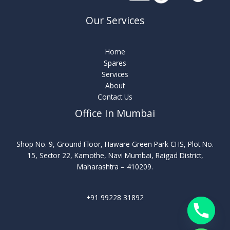
Our Services
Home
Spares
Services
About
Contact Us
Office In Mumbai
Shop No. 9, Ground Floor, Haware Green Park CHS, Plot No.
15, Sector 22, Kamothe, Navi Mumbai, Raigad District,
Maharashtra – 410209.
+91 99228 31892