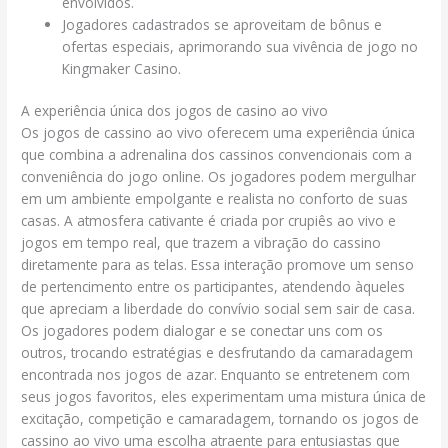
envolvidos.
Jogadores cadastrados se aproveitam de bônus e
ofertas especiais, aprimorando sua vivência de jogo no
Kingmaker Casino.
A experiência única dos jogos de casino ao vivo
Os jogos de cassino ao vivo oferecem uma experiência única
que combina a adrenalina dos cassinos convencionais com a
conveniência do jogo online. Os jogadores podem mergulhar
em um ambiente empolgante e realista no conforto de suas
casas. A atmosfera cativante é criada por crupiês ao vivo e
jogos em tempo real, que trazem a vibração do cassino
diretamente para as telas. Essa interação promove um senso
de pertencimento entre os participantes, atendendo àqueles
que apreciam a liberdade do convívio social sem sair de casa.
Os jogadores podem dialogar e se conectar uns com os
outros, trocando estratégias e desfrutando da camaradagem
encontrada nos jogos de azar. Enquanto se entretenem com
seus jogos favoritos, eles experimentam uma mistura única de
excitação, competição e camaradagem, tornando os jogos de
cassino ao vivo uma escolha atraente para entusiastas que