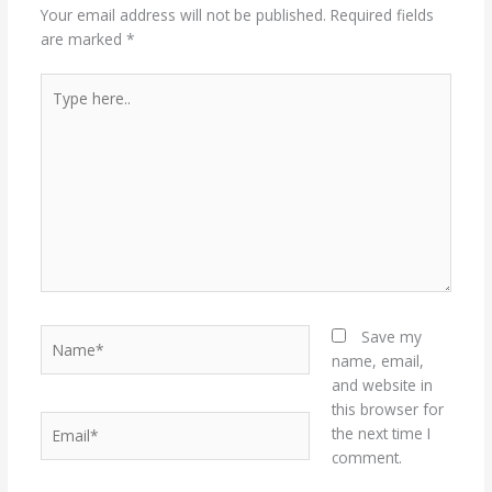
Your email address will not be published.
Required fields
are marked
*
Type
here..
Name*
Save my
name, email,
and website in
this browser for
Email*
the next time I
comment.