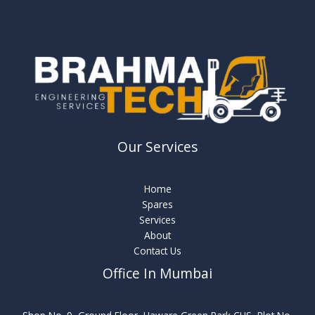
Our Services
Home
Spares
Services
About
Contact Us
Office In Mumbai