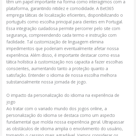
têm um papel importante na forma como interagimos com a
plataforma, garantindo nitidez e comodidade. A Bet365
emprega táticas de localização eficientes, disponibilizando o
português como escolha principal para clientes em Portugal.
Essa integração cuidadosa permite percorrer pelo site com
segurança, compreendendo cada termo e instrução com
facilidade. Tal customização de linguagem elimina
impedimentos que poderiam eventualmente afetar nossa
experiência. Além disso, é importante destacar como essa
tática holística à customização nos capacita a fazer escolhas
conscientes, aumentando tanto a proteção quanto a
satisfação. Entender o idioma de nossa escolha melhora
substancialmente nossa jornada de jogo.
O impacto da personalização do idioma na experiência de
jogo
Ao tratar com o variado mundo dos jogos online, a
personalização do idioma se destaca como um aspecto
fundamental que molda nossa experiência geral. Ultrapassar
as obstáculos de idioma amplia o envolvimento do usuário,
tornando o cassino mais agradável. Vamos considerar os