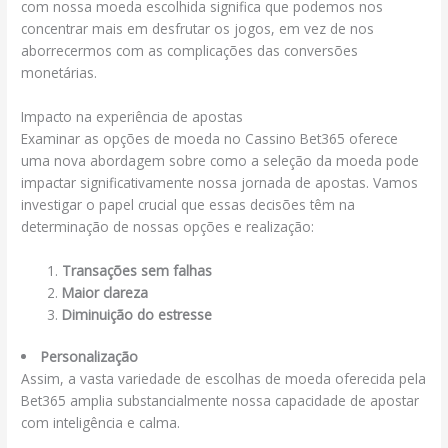
com nossa moeda escolhida significa que podemos nos
concentrar mais em desfrutar os jogos, em vez de nos
aborrecermos com as complicações das conversões
monetárias.
Impacto na experiência de apostas
Examinar as opções de moeda no Cassino Bet365 oferece
uma nova abordagem sobre como a seleção da moeda pode
impactar significativamente nossa jornada de apostas. Vamos
investigar o papel crucial que essas decisões têm na
determinação de nossas opções e realização:
Transações sem falhas
Maior clareza
Diminuição do estresse
Personalização
Assim, a vasta variedade de escolhas de moeda oferecida pela
Bet365 amplia substancialmente nossa capacidade de apostar
com inteligência e calma.