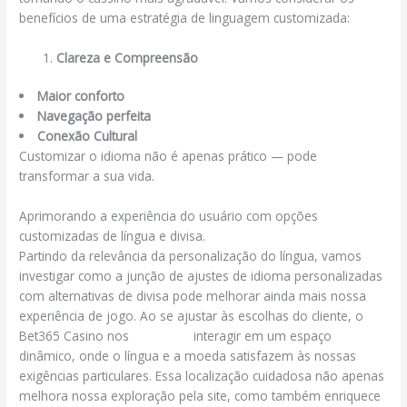
benefícios de uma estratégia de linguagem customizada:
Clareza e Compreensão
Maior conforto
Navegação perfeita
Conexão Cultural
Customizar o idioma não é apenas prático — pode
transformar a sua vida.
Aprimorando a experiência do usuário com opções
customizadas de língua e divisa.
Partindo da relevância da personalização do língua, vamos
investigar como a junção de ajustes de idioma personalizadas
com alternativas de divisa pode melhorar ainda mais nossa
experiência de jogo. Ao se ajustar às escolhas do cliente, o
Bet365 Casino nos
possibilita
interagir em um espaço
dinâmico, onde o língua e a moeda satisfazem às nossas
exigências particulares. Essa localização cuidadosa não apenas
melhora nossa exploração pela site, como também enriquece