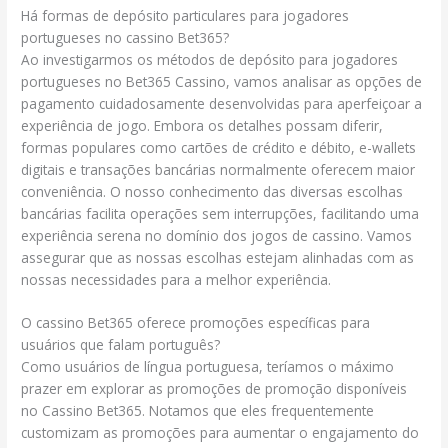
Há formas de depósito particulares para jogadores
portugueses no cassino Bet365?
Ao investigarmos os métodos de depósito para jogadores
portugueses no Bet365 Cassino, vamos analisar as opções de
pagamento cuidadosamente desenvolvidas para aperfeiçoar a
experiência de jogo. Embora os detalhes possam diferir,
formas populares como cartões de crédito e débito, e-wallets
digitais e transações bancárias normalmente oferecem maior
conveniência. O nosso conhecimento das diversas escolhas
bancárias facilita operações sem interrupções, facilitando uma
experiência serena no domínio dos jogos de cassino. Vamos
assegurar que as nossas escolhas estejam alinhadas com as
nossas necessidades para a melhor experiência.
O cassino Bet365 oferece promoções específicas para
usuários que falam português?
Como usuários de língua portuguesa, teríamos o máximo
prazer em explorar as promoções de promoção disponíveis
no Cassino Bet365. Notamos que eles frequentemente
customizam as promoções para aumentar o engajamento do