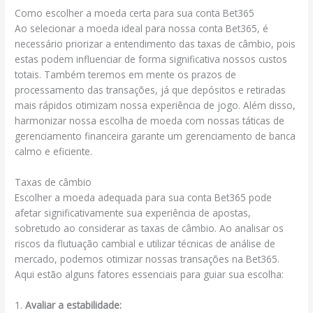
Como escolher a moeda certa para sua conta Bet365
Ao selecionar a moeda ideal para nossa conta Bet365, é
necessário priorizar a entendimento das taxas de câmbio, pois
estas podem influenciar de forma significativa nossos custos
totais. Também teremos em mente os prazos de
processamento das transações, já que depósitos e retiradas
mais rápidos otimizam nossa experiência de jogo. Além disso,
harmonizar nossa escolha de moeda com nossas táticas de
gerenciamento financeira garante um gerenciamento de banca
calmo e eficiente.
Taxas de câmbio
Escolher a moeda adequada para sua conta Bet365 pode
afetar significativamente sua experiência de apostas,
sobretudo ao considerar as taxas de câmbio. Ao analisar os
riscos da flutuação cambial e utilizar técnicas de análise de
mercado, podemos otimizar nossas transações na Bet365.
Aqui estão alguns fatores essenciais para guiar sua escolha:
1.
Avaliar a estabilidade: