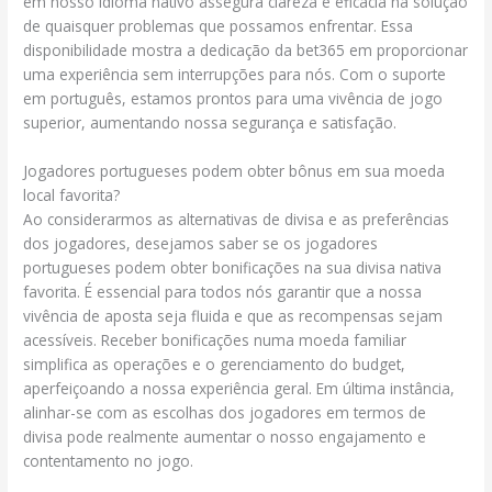
em nosso idioma nativo assegura clareza e eficácia na solução
de quaisquer problemas que possamos enfrentar. Essa
disponibilidade mostra a dedicação da bet365 em proporcionar
uma experiência sem interrupções para nós. Com o suporte
em português, estamos prontos para uma vivência de jogo
superior, aumentando nossa segurança e satisfação.
Jogadores portugueses podem obter bônus em sua moeda
local favorita?
Ao considerarmos as alternativas de divisa e as preferências
dos jogadores, desejamos saber se os jogadores
portugueses podem obter bonificações na sua divisa nativa
favorita. É essencial para todos nós garantir que a nossa
vivência de aposta seja fluida e que as recompensas sejam
acessíveis. Receber bonificações numa moeda familiar
simplifica as operações e o gerenciamento do budget,
aperfeiçoando a nossa experiência geral. Em última instância,
alinhar-se com as escolhas dos jogadores em termos de
divisa pode realmente aumentar o nosso engajamento e
contentamento no jogo.