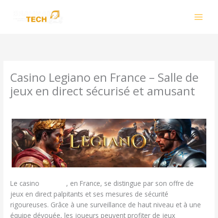
Skip
to
content
Casino Legiano en France – Salle de
jeux en direct sécurisé et amusant
Leave a Comment
/
Uncategorized
/ By
smhalole@gmail.com
Le casino
Legiano
, en France, se distingue par son offre de
jeux en direct palpitants et ses mesures de sécurité
rigoureuses. Grâce à une surveillance de haut niveau et à une
équipe dévouée, les joueurs peuvent profiter de jeux