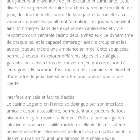
aux joueurs une aventure de jeu excitante et stimulante. Cette
diversité leur permet de faire leur choix parmi une multitude de
jeux, des traditionnels comme le blackjack et la roulette aux
variantes nouvelles qui attirent l’attention. Les joueurs peuvent
ainsi s’immerger dans des expériences captivantes et vivre
l’excitation d’un véritable casino depuis chez eux. Le dynamisme
de chaque jeu et la capacité d’interagir avec le croupier et les
autres joueurs créent une ambiance animée. Cette souplesse
permet à chacun d’explorer différents styles et stratégies,
garantissant ainsi à tous de trouver un jeu qui correspond à
leurs goûts. En somme, l’association des croupiers en direct et
d’une offre de jeux diversifiée offre aux joueurs une totale
liberté.
Interface amicale et facilité d’accès
Le casino Legiano en France se distingue par son interface
amicale et son accessibilité, permettant aux joueurs de tous
niveaux de s’y retrouver facilement. Grâce à une navigation
intuitive et une accessibilité mobile excellente, les utilisateurs
peuvent bénéficier pleinement de leurs jeux où qu’ils soient. Le
design du casino fournit une atmosphère chaleureuse,