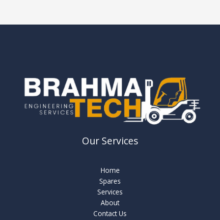
Our Services
Home
Spares
Services
About
Contact Us