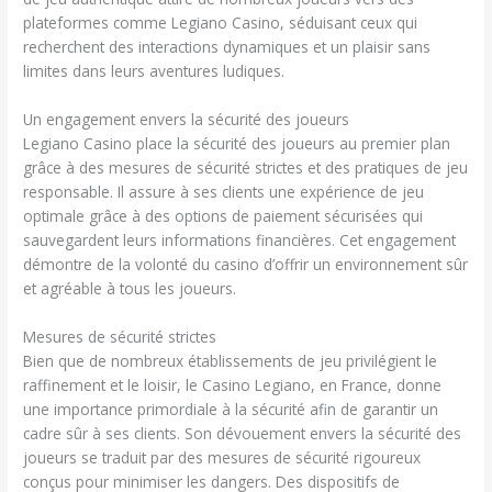
plateformes comme Legiano Casino, séduisant ceux qui
recherchent des interactions dynamiques et un plaisir sans
limites dans leurs aventures ludiques.
Un engagement envers la sécurité des joueurs
Legiano Casino place la sécurité des joueurs au premier plan
grâce à des mesures de sécurité strictes et des pratiques de jeu
responsable. Il assure à ses clients une expérience de jeu
optimale grâce à des options de paiement sécurisées qui
sauvegardent leurs informations financières. Cet engagement
démontre de la volonté du casino d’offrir un environnement sûr
et agréable à tous les joueurs.
Mesures de sécurité strictes
Bien que de nombreux établissements de jeu privilégient le
raffinement et le loisir, le Casino Legiano, en France, donne
une importance primordiale à la sécurité afin de garantir un
cadre sûr à ses clients. Son dévouement envers la sécurité des
joueurs se traduit par des mesures de sécurité rigoureux
conçus pour minimiser les dangers. Des dispositifs de