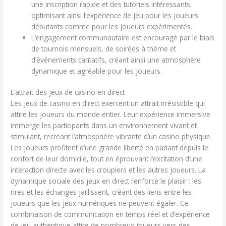
une inscription rapide et des tutoriels intéressants,
optimisant ainsi l’expérience de jeu pour les joueurs
débutants comme pour les joueurs expérimentés.
L’engagement communautaire est encouragé par le biais
de tournois mensuels, de soirées à thème et
d’événements caritatifs, créant ainsi une atmosphère
dynamique et agréable pour les joueurs.
L’attrait des jeux de casino en direct
Les jeux de casino en direct exercent un attrait irrésistible qui
attire les joueurs du monde entier. Leur expérience immersive
immerge les participants dans un environnement vivant et
stimulant, recréant l’atmosphère vibrante d’un casino physique.
Les joueurs profitent d’une grande liberté en pariant depuis le
confort de leur domicile, tout en éprouvant l’excitation d’une
interaction directe avec les croupiers et les autres joueurs. La
dynamique sociale des jeux en direct renforce le plaisir : les
rires et les échanges jaillissent, créant des liens entre les
joueurs que les jeux numériques ne peuvent égaler. Ce
combinaison de communication en temps réel et d’expérience
de jeu authentique attire de nombreux joueurs vers des