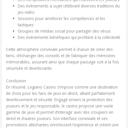
Des événements à sujet célébrant diverses traditions du
jeu vidéo
Sessions pour améliorer les compétences et les
tactiques
Groupes de médias social pour partager des vécus
Des événements bénéfiques qui profitent à la collectivité
Cette atmosphère conviviale permet à chacun de créer des
liens, d’échanger des conseils et de fabriquer des mémoires
mémorables, assurant ainsi que chaque passage soit à la fois
sécurisée et divertissante.
Conclusion
En résumé, Legiano Casino s’impose comme une destination
de choix pour les fans de jeux en direct, alliant parfaitement
divertissement et sécurité. Engagé envers la protection des
joueurs et le jeu responsable, le casino propose une vaste
gamme de jeux et permet d’interagir avec des croupiers en
direct et d’autres joueurs. Son interface conviviale et ses
promotions alléchantes enrichissent l’expérience et créent une