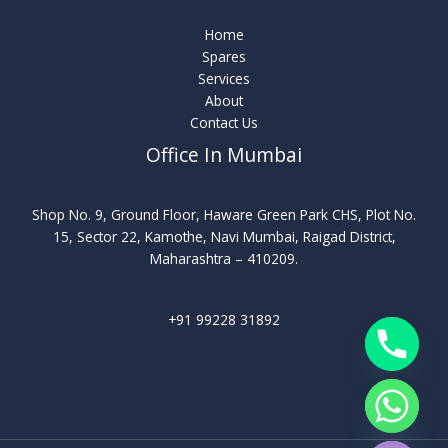
Home
Spares
Services
About
Contact Us
Office In Mumbai
Shop No. 9, Ground Floor, Haware Green Park CHS, Plot No.
15, Sector 22, Kamothe, Navi Mumbai, Raigad District,
Maharashtra – 410209.
+91 99228 31892
chaty
Hide