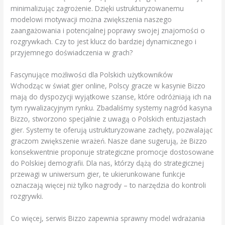
minimalizując zagrożenie. Dzięki ustrukturyzowanemu
modelowi motywacji można zwiększenia naszego
zaangażowania i potencjalnej poprawy swojej znajomości o
rozgrywkach. Czy to jest klucz do bardziej dynamicznego i
przyjemnego doświadczenia w grach?
Fascynujące możliwości dla Polskich użytkowników
Wchodząc w świat gier online, Polscy gracze w kasynie Bizzo
mają do dyspozycji wyjątkowe szanse, które odróżniają ich na
tym rywalizacyjnym rynku. Zbadaliśmy systemy nagród kasyna
Bizzo, stworzono specjalnie z uwagą o Polskich entuzjastach
gier. Systemy te oferują ustrukturyzowane zachęty, pozwalając
graczom zwiększenie wrażeń. Nasze dane sugerują, że Bizzo
konsekwentnie proponuje strategiczne promocje dostosowane
do Polskiej demografii. Dla nas, którzy dążą do strategicznej
przewagi w uniwersum gier, te ukierunkowane funkcje
oznaczają więcej niż tylko nagrody – to narzędzia do kontroli
rozgrywki.
Co więcej, serwis Bizzo zapewnia sprawny model wdrażania