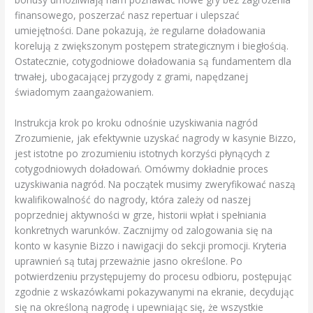
finansowego, poszerzać nasz repertuar i ulepszać
umiejętności. Dane pokazują, że regularne doładowania
korelują z zwiększonym postępem strategicznym i biegłością.
Ostatecznie, cotygodniowe doładowania są fundamentem dla
trwałej, ubogacającej przygody z grami, napędzanej
świadomym zaangażowaniem.
Instrukcja krok po kroku odnośnie uzyskiwania nagród
Zrozumienie, jak efektywnie uzyskać nagrody w kasynie Bizzo,
jest istotne po zrozumieniu istotnych korzyści płynących z
cotygodniowych doładowań. Omówmy dokładnie proces
uzyskiwania nagród. Na początek musimy zweryfikować naszą
kwalifikowalność do nagrody, która zależy od naszej
poprzedniej aktywności w grze, historii wpłat i spełniania
konkretnych warunków. Zacznijmy od zalogowania się na
konto w kasynie Bizzo i nawigacji do sekcji promocji. Kryteria
uprawnień są tutaj przeważnie jasno określone. Po
potwierdzeniu przystępujemy do procesu odbioru, postępując
zgodnie z wskazówkami pokazywanymi na ekranie, decydując
się na określoną nagrodę i upewniając się, że wszystkie