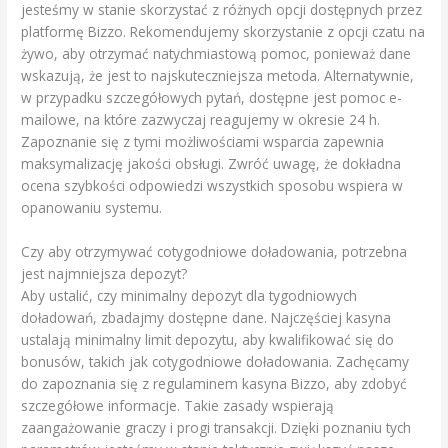
jesteśmy w stanie skorzystać z różnych opcji dostępnych przez
platformę Bizzo. Rekomendujemy skorzystanie z opcji czatu na
żywo, aby otrzymać natychmiastową pomoc, ponieważ dane
wskazują, że jest to najskuteczniejsza metoda. Alternatywnie,
w przypadku szczegółowych pytań, dostępne jest pomoc e-
mailowe, na które zazwyczaj reagujemy w okresie 24 h.
Zapoznanie się z tymi możliwościami wsparcia zapewnia
maksymalizację jakości obsługi. Zwróć uwagę, że dokładna
ocena szybkości odpowiedzi wszystkich sposobu wspiera w
opanowaniu systemu.
Czy aby otrzymywać cotygodniowe doładowania, potrzebna
jest najmniejsza depozyt?
Aby ustalić, czy minimalny depozyt dla tygodniowych
doładowań, zbadajmy dostępne dane. Najczęściej kasyna
ustalają minimalny limit depozytu, aby kwalifikować się do
bonusów, takich jak cotygodniowe doładowania. Zachęcamy
do zapoznania się z regulaminem kasyna Bizzo, aby zdobyć
szczegółowe informacje. Takie zasady wspierają
zaangażowanie graczy i progi transakcji. Dzięki poznaniu tych