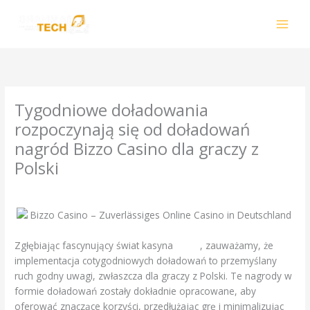
Skip
to
content
Tygodniowe doładowania
rozpoczynają się od doładowań
nagród Bizzo Casino dla graczy z
Polski
Leave a Comment
/
Uncategorized
/ By
smhalole@gmail.com
Zgłębiając fascynujący świat kasyna
Bizzo
, zauważamy, że
implementacja cotygodniowych doładowań to przemyślany
ruch godny uwagi, zwłaszcza dla graczy z Polski. Te nagrody w
formie doładowań zostały dokładnie opracowane, aby
oferować znaczące korzyści, przedłużając grę i minimalizując