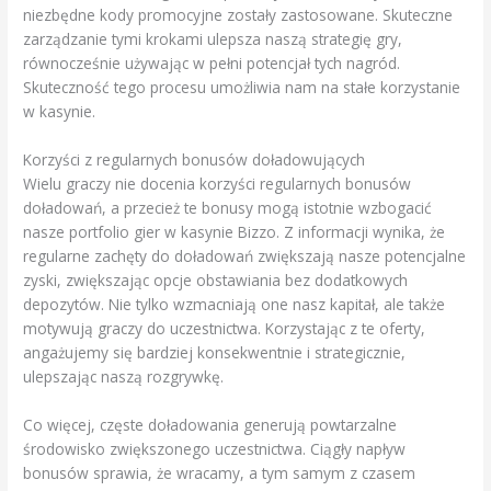
niezbędne kody promocyjne zostały zastosowane. Skuteczne
zarządzanie tymi krokami ulepsza naszą strategię gry,
równocześnie używając w pełni potencjał tych nagród.
Skuteczność tego procesu umożliwia nam na stałe korzystanie
w kasynie.
Korzyści z regularnych bonusów doładowujących
Wielu graczy nie docenia korzyści regularnych bonusów
doładowań, a przecież te bonusy mogą istotnie wzbogacić
nasze portfolio gier w kasynie Bizzo. Z informacji wynika, że
regularne zachęty do doładowań zwiększają nasze potencjalne
zyski, zwiększając opcje obstawiania bez dodatkowych
depozytów. Nie tylko wzmacniają one nasz kapitał, ale także
motywują graczy do uczestnictwa. Korzystając z te oferty,
angażujemy się bardziej konsekwentnie i strategicznie,
ulepszając naszą rozgrywkę.
Co więcej, częste doładowania generują powtarzalne
środowisko zwiększonego uczestnictwa. Ciągły napływ
bonusów sprawia, że wracamy, a tym samym z czasem