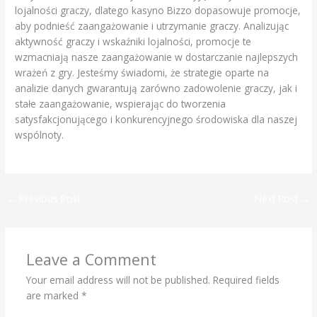
lojalności graczy, dlatego kasyno Bizzo dopasowuje promocje,
aby podnieść zaangażowanie i utrzymanie graczy. Analizując
aktywność graczy i wskaźniki lojalności, promocje te
wzmacniają nasze zaangażowanie w dostarczanie najlepszych
wrażeń z gry. Jesteśmy świadomi, że strategie oparte na
analizie danych gwarantują zarówno zadowolenie graczy, jak i
stałe zaangażowanie, wspierając do tworzenia
satysfakcjonującego i konkurencyjnego środowiska dla naszej
wspólnoty.
←
Previous Post
Next Post
→
Leave a Comment
Your email address will not be published.
Required fields
are marked
*