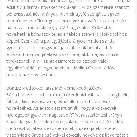
emelkedő juttatásokat kínál. Ahogy emelkedünk a
szintek
en, az
exkluzív jutalmak növekednek: akár 15%-os személyre szabott
pénzvisszatérítési arányok, kiemelt ügyfélszolgálat, egyedi
promóciók és különleges eseményekhez való hozzáférés. Az
adatok azt mutatják, hogy a VIP tagok akár 35%-kal is
növelhetik a bónuszok teljes értékét a standard játékosokhoz
képest. Ezenkívül a pontgyűjtési arányok minden szinttel
gyorsulnak, ami meggyorsítja a jutalmak beváltását. A
elhivatott magyar játékosok számára, akik magas szintre
törekszenek, a VIP szintek ismerete és azokkal való
együttműködés elengedhetetlen a Malina Casino tartós
hozamának növeléséhez.
Bónusz kreditekkel játszható kiemelkedő játékok
Bár a bónusz kreditek extra játékerőt biztosítanak, a megfelelő
játékok kiválasztása elengedhetetlen az értékesítésük
növeléséhez. Az adatok azt mutatják, hogy a közkedvelt
nyerőgépek gyakran magasabb RTP-t (visszatérítési arányt)
kínálnak, így ideálisak a bónuszalapok fokozására. Az valós
idejű osztós játékok eközben a lebilincselő játékmenetet
viszonylag előnyös esélyekkel ötvözik, növelve az bevonzást a