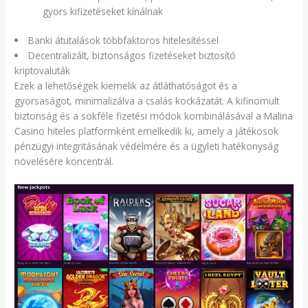
gyors kifizetéseket kínálnak
Banki átutalások többfaktoros hitelesítéssel
Decentralizált, biztonságos fizetéseket biztosító
kriptovaluták
Ezek a lehetőségek kiemelik az átláthatóságot és a
gyorsaságot, minimalizálva a csalás kockázatát. A kifinomult
biztonság és a sokféle fizetési módok kombinálásával a Malina
Casino hiteles platformként emelkedik ki, amely a játékosok
pénzügyi integritásának védelmére és a ügyleti hatékonyság
növelésére koncentrál.