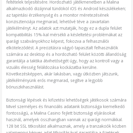
feltételek teljesítésére. Hordozható játékmenetben a Malina
alkalmazkodó dizájnnal tündököl iOS és Android készülékeken;
az tapintási érzékenység és a monitor méretezésének
konzisztenciája megmarad, lehetővé téve a zavartalan
játékélményt. Az adatok azt mutatják, hogy ez a dupla felület
kompatibilitás 15%-kal mérsékli a késleltetési problémákat az
iparági szabványokhoz képest, fokozva a felhasználói
elköteleződést. A precizitásra vágyó tapasztalt felhasználók
számára az desktop és a hordozható felület közötti állandóság
garantálja a taktika átvihetőségét úgy, hogy az kontroll vagy a
vizuális élesség feláldozása kockázatba kerülne.
Következésképpen, akár lakásban, vagy útközben játszunk,
játékélményünk erős megmarad, segítve a legjobb
bónuszkihasználást.
Biztonsági lépések és kifizetési lehetőségek játékosok számára
Mivel személyes és financiális adataink biztonsága kiemelkedő
fontosságú, a Malina Casino fejlett biztonsági eljárásokat
használ, amelyek összhangban vannak az iparági normákkal.
128 bit SSL titkosítást alkalmaznak, amely a tranzakciók közben
valamennyi kényes adat titkosításával garantálja a fizetések