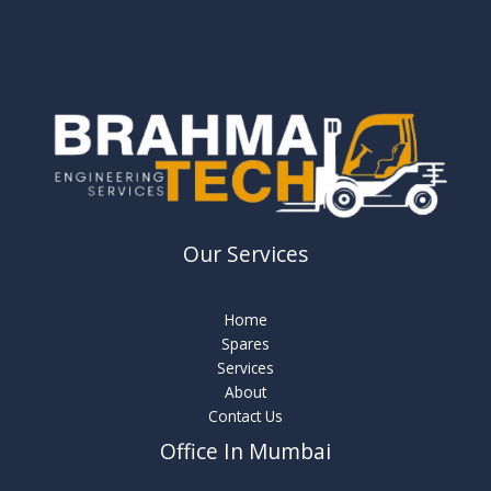
Our Services
Home
Spares
Services
About
Contact Us
Office In Mumbai