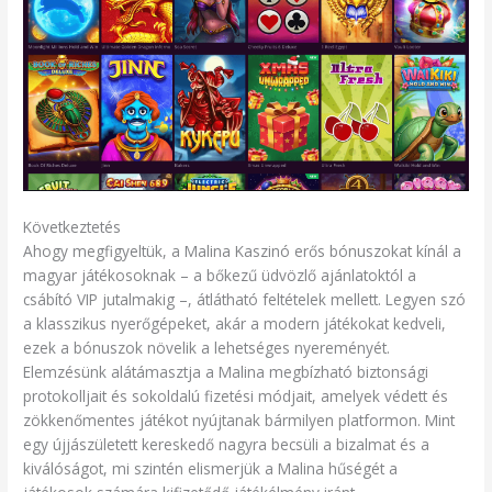
Következtetés
Ahogy megfigyeltük, a Malina Kaszinó erős bónuszokat kínál a
magyar játékosoknak – a bőkezű üdvözlő ajánlatoktól a
csábító VIP jutalmakig –, átlátható feltételek mellett. Legyen szó
a klasszikus nyerőgépeket, akár a modern játékokat kedveli,
ezek a bónuszok növelik a lehetséges nyereményét.
Elemzésünk alátámasztja a Malina megbízható biztonsági
protokolljait és sokoldalú fizetési módjait, amelyek védett és
zökkenőmentes játékot nyújtanak bármilyen platformon. Mint
egy újjászületett kereskedő nagyra becsüli a bizalmat és a
kiválóságot, mi szintén elismerjük a Malina hűségét a