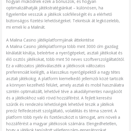
hogyan működnek ezek a bónuszok, és hogyan
optimalizálhatják játékstratégiánkat – különösen, ha
figyelembe vesszük a játékok sokféleségét és a elérhető
biztonságos fizetési lehetőségeket. Tekintsük át legközelebb,
mi emeli ki a Malinát.
A Malina Casino játékplatformjának áttekintése
A Malina Casino játékplatformja több mint 3000 cím gazdag
kínálatát kínálja, beleértve a nyerőgépeket, asztali játékokat és
élő osztós játékokat, több mint 50 neves szoftverszolgáltatótól.
Ez a változatos játékválaszték a játékosok változatos
preferenciáit kielégíti, a klasszikus nyerőgépektől a nagy tétes
asztali játékokig. A platform kiemelkedő jellemzői közé tartozik
a könnyen kezelhető felület, amely asztali és mobil használatra
szintén optimalizált, lehetővé téve a akadálymentes navigációt
és a játékokhoz való rövid hozzáférést. A fejlett keresési
szűrők és rendezési lehetőségek lehetővé teszik a játékok
precíz felfedezését szolgáltató, volatilitás és téma szerint. A
platform több nyelv és fizetőeszközt is támogat, ami növeli a
hozzáférést a magyar játékosok számára. Elengedhetetlen,
hogy a játékok tanúsított véletlenszám-generátorokat