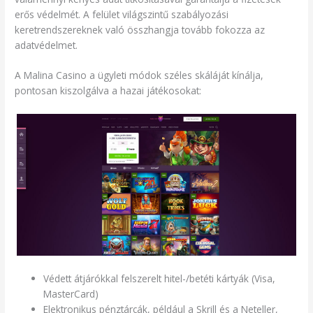
erős védelmét. A felület világszintű szabályozási
keretrendszereknek való összhangja tovább fokozza az
adatvédelmet.
A Malina Casino a ügyleti módok széles skáláját kínálja,
pontosan kiszolgálva a hazai játékosokat:
Védett átjárókkal felszerelt hitel-/betéti kártyák (Visa,
MasterCard)
Elektronikus pénztárcák, például a Skrill és a Neteller,