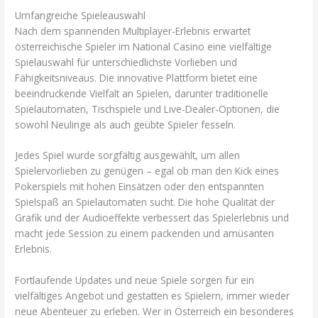
Umfangreiche Spieleauswahl
Nach dem spannenden Multiplayer-Erlebnis erwartet
österreichische Spieler im National Casino eine vielfältige
Spielauswahl für unterschiedlichste Vorlieben und
Fähigkeitsniveaus. Die innovative Plattform bietet eine
beeindruckende Vielfalt an Spielen, darunter traditionelle
Spielautomaten, Tischspiele und Live-Dealer-Optionen, die
sowohl Neulinge als auch geübte Spieler fesseln.
Jedes Spiel wurde sorgfältig ausgewählt, um allen
Spielervorlieben zu genügen – egal ob man den Kick eines
Pokerspiels mit hohen Einsätzen oder den entspannten
Spielspaß an Spielautomaten sucht. Die hohe Qualität der
Grafik und der Audioeffekte verbessert das Spielerlebnis und
macht jede Session zu einem packenden und amüsanten
Erlebnis.
Fortlaufende Updates und neue Spiele sorgen für ein
vielfältiges Angebot und gestatten es Spielern, immer wieder
neue Abenteuer zu erleben. Wer in Österreich ein besonderes