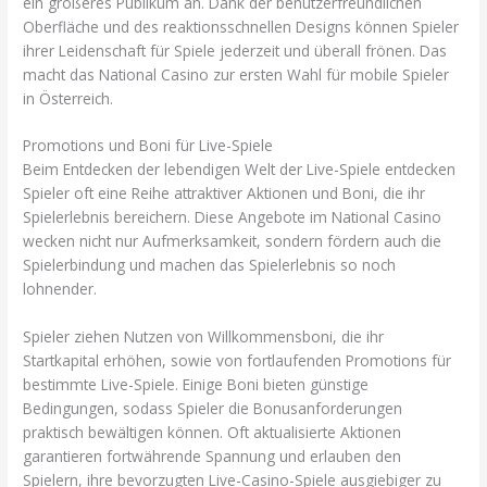
ein größeres Publikum an. Dank der benutzerfreundlichen
Oberfläche und des reaktionsschnellen Designs können Spieler
ihrer Leidenschaft für Spiele jederzeit und überall frönen. Das
macht das National Casino zur ersten Wahl für mobile Spieler
in Österreich.
Promotions und Boni für Live-Spiele
Beim Entdecken der lebendigen Welt der Live-Spiele entdecken
Spieler oft eine Reihe attraktiver Aktionen und Boni, die ihr
Spielerlebnis bereichern. Diese Angebote im National Casino
wecken nicht nur Aufmerksamkeit, sondern fördern auch die
Spielerbindung und machen das Spielerlebnis so noch
lohnender.
Spieler ziehen Nutzen von Willkommensboni, die ihr
Startkapital erhöhen, sowie von fortlaufenden Promotions für
bestimmte Live-Spiele. Einige Boni bieten günstige
Bedingungen, sodass Spieler die Bonusanforderungen
praktisch bewältigen können. Oft aktualisierte Aktionen
garantieren fortwährende Spannung und erlauben den
Spielern, ihre bevorzugten Live-Casino-Spiele ausgiebiger zu