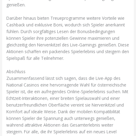
genießen.
Darüber hinaus bieten Treueprogramme weitere Vorteile wie
Cashback und exklusive Boni, wodurch sich Spieler anerkannt
fühlen. Durch sorgfältiges Lesen der Bonusbedingungen
können Spieler ihre potenziellen Gewinne maximieren und
gleichzeitig den Nervenkitzel des Live-Gamings genießen. Diese
Aktionen schaffen ein packendes Spielerlebnis und steigern den
Spielspaß für alle Teilnehmer.
Abschluss
Zusammenfassend lässt sich sagen, dass die Live-App des
National Casinos eine hervorragende Wahl für österreichische
Spieler ist, die ein aufregendes Online-Spielerlebnis suchen. Mit
Echtzeit-Interaktionen, einer breiten Spielauswahl und einer
benutzerfreundlichen Oberfläche vereint sie Nervenkitzel und
Komfort auf ideale Weise. Dank der mobilen Kompatibilität
können Spieler die Spannung auch unterwegs genießen,
während attraktive Aktionen das Gesamterlebnis weiter
steigern. Für alle, die ihr Spielerlebnis auf ein neues Level