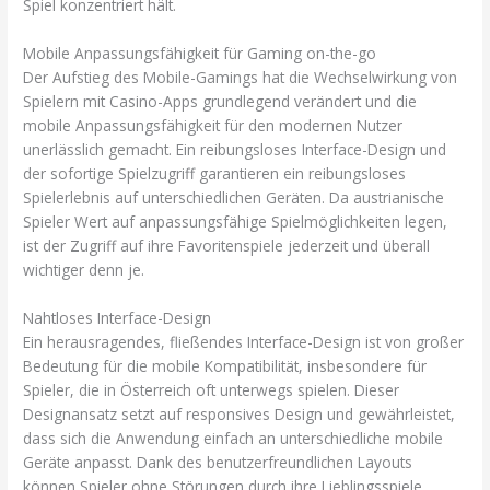
Spiel konzentriert hält.
Mobile Anpassungsfähigkeit für Gaming on-the-go
Der Aufstieg des Mobile-Gamings hat die Wechselwirkung von
Spielern mit Casino-Apps grundlegend verändert und die
mobile Anpassungsfähigkeit für den modernen Nutzer
unerlässlich gemacht. Ein reibungsloses Interface-Design und
der sofortige Spielzugriff garantieren ein reibungsloses
Spielerlebnis auf unterschiedlichen Geräten. Da austrianische
Spieler Wert auf anpassungsfähige Spielmöglichkeiten legen,
ist der Zugriff auf ihre Favoritenspiele jederzeit und überall
wichtiger denn je.
Nahtloses Interface-Design
Ein herausragendes, fließendes Interface-Design ist von großer
Bedeutung für die mobile Kompatibilität, insbesondere für
Spieler, die in Österreich oft unterwegs spielen. Dieser
Designansatz setzt auf responsives Design und gewährleistet,
dass sich die Anwendung einfach an unterschiedliche mobile
Geräte anpasst. Dank des benutzerfreundlichen Layouts
können Spieler ohne Störungen durch ihre Lieblingsspiele