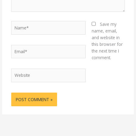
Name*
Save my
name, email,
and website in
this browser for
Email*
the next time I
comment.
Website