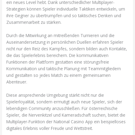
ein neues Level hebt. Dank unterschiedlicher Multiplayer-
Strategien können Spieler individuelle Taktiken entwickeln, um
ihre Gegner zu übertrumpfen und so taktisches Denken und
Zusammenarbeit zu stärken.
Durch die Mitwirkung an mitreißenden Turnieren und die
Auseinandersetzung in persönlichen Duellen erfahren Spieler
nicht nur den Reiz des Kampfes, sondern bilden auch Kontakte,
die das Spielerlebnis bereichern. Die kommunikativen
Funktionen der Plattform gestatten eine störungsfreie
Kommunikation und taktische Planung mit Teammitgliedern
und gestalten so jedes Match zu einem gemeinsamen
Abenteuer.
Diese ansprechende Umgebung stärkt nicht nur die
Spielerloyalität, sondern ermutigt auch neue Spieler, sich der
lebendigen Community anzuschließen. Für österreichische
Spieler, die Nervenkitzel und Kameradschaft suchen, bietet die
Multiplayer-Funktion der National Casino App ein beispielloses
digitales Erlebnis voller Freude und Wettstreit.