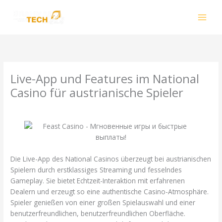
Skip
to
content
Live-App und Features im National
Casino für austrianische Spieler
Leave a Comment
/
Uncategorized
/ By
smhalole@gmail.com
Die Live-App des National Casinos überzeugt bei austrianischen
Spielern durch erstklassiges Streaming und fesselndes
Gameplay. Sie bietet Echtzeit-Interaktion mit erfahrenen
Dealern und erzeugt so eine authentische Casino-Atmosphäre.
Spieler genießen von einer großen Spielauswahl und einer
benutzerfreundlichen, benutzerfreundlichen Oberfläche.