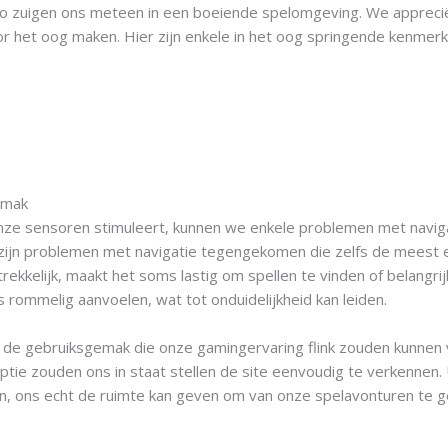
ino zuigen ons meteen in een boeiende spelomgeving. We apprec
or het oog maken. Hier zijn enkele in het oog springende kenmerk
emak
nze sensoren stimuleert, kunnen we enkele problemen met navigat
zijn problemen met navigatie tegengekomen die zelfs de meest en
rekkelijk, maakt het soms lastig om spellen te vinden of belangri
ommelig aanvoelen, wat tot onduidelijkheid kan leiden.
 in de gebruiksgemak die onze gamingervaring flink zouden kunne
ie zouden ons in staat stellen de site eenvoudig te verkennen. U
en, ons echt de ruimte kan geven om van onze spelavonturen te 