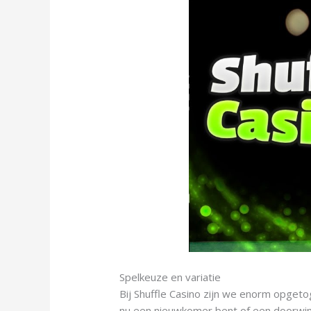
Spelkeuze en variatie
Bij Shuffle Casino zijn we enorm opgeto
nu een nieuwkomer bent of een doorwinte