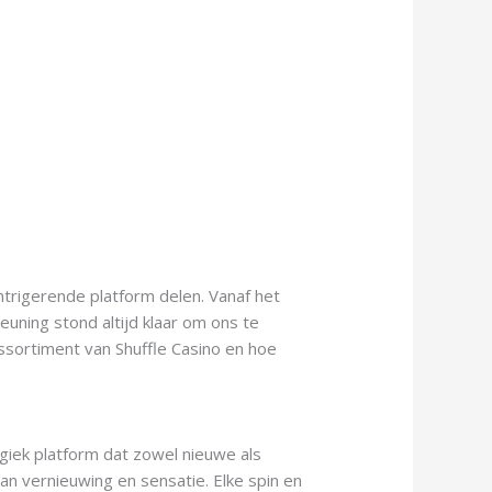
ntrigerende platform delen. Vanaf het
uning stond altijd klaar om ons te
ssortiment van Shuffle Casino en hoe
giek platform dat zowel nieuwe als
n vernieuwing en sensatie. Elke spin en