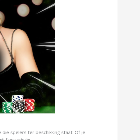
die spelers ter beschikking staat. Of je
j fantastisch: