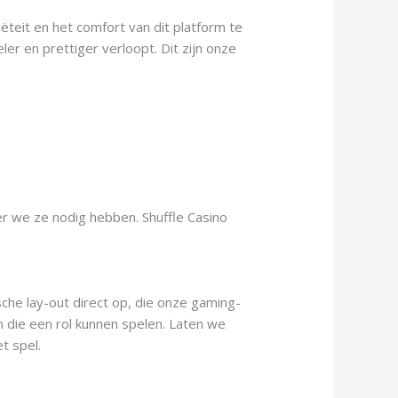
ëteit en het comfort van dit platform te
r en prettiger verloopt. Dit zijn onze
r we ze nodig hebben. Shuffle Casino
sche lay-out direct op, die onze gaming-
 die een rol kunnen spelen. Laten we
t spel.