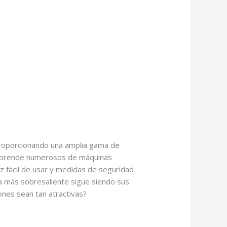
proporcionando una amplia gama de
comprende numerosos de máquinas
 fácil de usar y medidas de seguridad
ca más sobresaliente sigue siendo sus
nes sean tan atractivas?