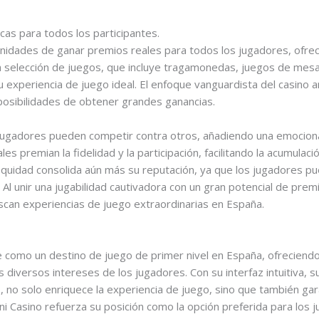
s para todos los participantes.
unidades de ganar premios reales para todos los jugadores, ofre
a selección de juegos, que incluye tragamonedas, juegos de mesa 
 experiencia de juego ideal. El enfoque vanguardista del casino a
osibilidades de obtener grandes ganancias.
 jugadores pueden competir contra otros, añadiendo una emocion
es premian la fidelidad y la participación, facilitando la acumul
 equidad consolida aún más su reputación, ya que los jugadores 
 Al unir una jugabilidad cautivadora con un gran potencial de pre
scan experiencias de juego extraordinarias en España.
 como un destino de juego de primer nivel en España, ofreciend
os diversos intereses de los jugadores. Con su interfaz intuitiva,
o solo enriquece la experiencia de juego, sino que también garan
i Casino refuerza su posición como la opción preferida para los