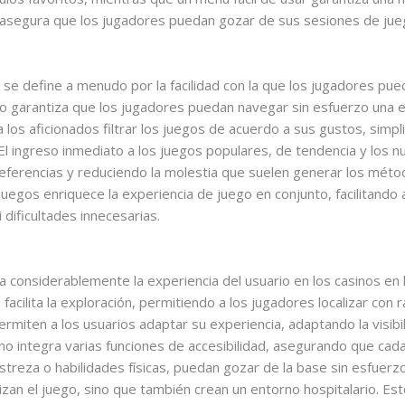
 asegura que los jugadores puedan gozar de sus sesiones de juego 
 se define a menudo por la facilidad con la que los jugadores pue
do garantiza que los jugadores puedan navegar sin esfuerzo una 
a los aficionados filtrar los juegos de acuerdo a sus gustos, simp
 ingreso inmediato a los juegos populares, de tendencia y los n
referencias y reduciendo la molestia que suelen generar los mét
 juegos enriquece la experiencia de juego en conjunto, facilitand
dificultades innecesarias.
considerablemente la experiencia del usuario en los casinos en lí
acilita la exploración, permitiendo a los jugadores localizar con 
miten a los usuarios adaptar su experiencia, adaptando la visibil
no integra varias funciones de accesibilidad, asegurando que cad
eza o habilidades físicas, puedan gozar de la base sin esfuerzo.
lizan el juego, sino que también crean un entorno hospitalario. E