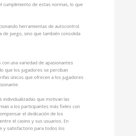
el cumplimiento de estas normas, lo que
cionando herramientas de autocontrol.
a de juego, sino que también consolida
es con una variedad de apasionantes
o que los jugadores se perciban
rifas únicos que ofrecen a los jugadores
sionante.
 individualizadas que motivan las
mian a los participantes más fieles con
compensar el dedicación de los
entre el casino y sus usuarios. En
e y satisfactorio para todos los