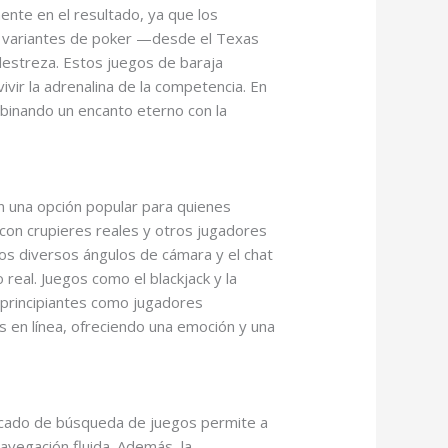
ente en el resultado, ya que los
de variantes de poker —desde el Texas
destreza. Estos juegos de baraja
vir la adrenalina de la competencia. En
mbinando un encanto eterno con la
n una opción popular para quienes
 con crupieres reales y otros jugadores
os diversos ángulos de cámara y el chat
 real. Juegos como el blackjack y la
 principiantes como jugadores
s en línea, ofreciendo una emoción y una
ificado de búsqueda de juegos permite a
navegación fluida. Además, la