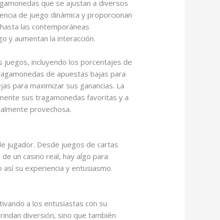
ragamonedas que se ajustan a diversos
encia de juego dinámica y proporcionan
os hasta las contemporáneas
o y aumentan la interacción.
 juegos, incluyendo los porcentajes de
n tragamonedas de apuestas bajas para
ejas para maximizar sus ganancias. La
damente sus tragamonedas favoritas y a
cialmente provechosa.
de jugador. Desde juegos de cartas
de un casino real, hay algo para
 así su experiencia y entusiasmo.
tivando a los entusiastas con su
brindan diversión, sino que también