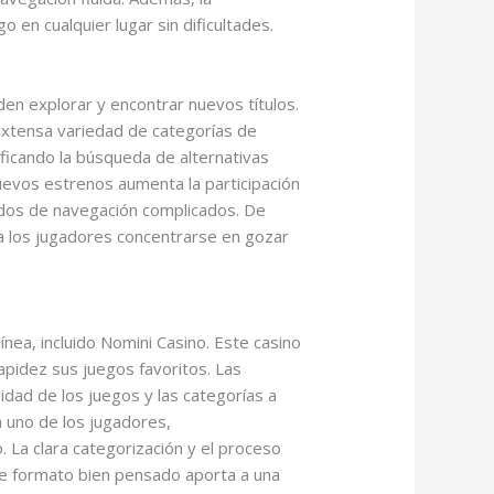
en cualquier lugar sin dificultades.
den explorar y encontrar nuevos títulos.
extensa variedad de categorías de
lificando la búsqueda de alternativas
uevos estrenos aumenta la participación
odos de navegación complicados. De
o a los jugadores concentrarse en gozar
nea, incluido Nomini Casino. Este casino
rapidez sus juegos favoritos. Las
idad de los juegos y las categorías a
a uno de los jugadores,
 La clara categorización y el proceso
ste formato bien pensado aporta a una