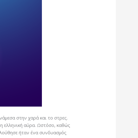
νάμεσα στην χαρά και το στρες.
η ελληνική αύρα. Ωστόσο, καθώς
ολούθησε ήταν ένα συνδυασμός