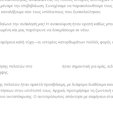
ιμέναμε την επιβεβαίωση. Συνεχίσαμε να παρακολουθούμε του
α καταλήξουμε σαν τους υπόλοιπους που δυσκολεύτηκαν;
εβαίωνε την ανάκλησή μας! Η ανακούφιση ήταν ορατή καθώς μπο
ωμένη και μας παρότρυνε να δοκιμάσουμε εκ νέου.
 παρόμοια καλή τύχη—οι ιστορίες κατορθωμάτων πολλές φορές 
τησης πελατών στο
Spinstein Casino
ήταν σημαντική για εμάς, ει
ηψης.
ης πελατών ήταν αρκετά προσβάσιμη, με διάφορα διαθέσιμα κ
ωτήσεων στον ιστότοπό τους. Αρχικά, προτιμήσαμε τη ζωντανή σ
όνο ανταπόκρισης. Ο αντιπρόσωπος απάντησε με σαφήνεια στα