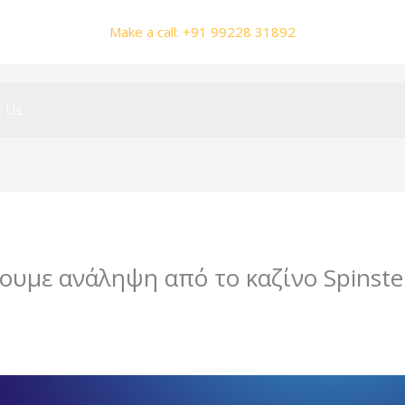
Make a call: +91 99228 31892
t Us
υμε ανάληψη από το καζίνο Spinstei
y
smhalole@gmail.com