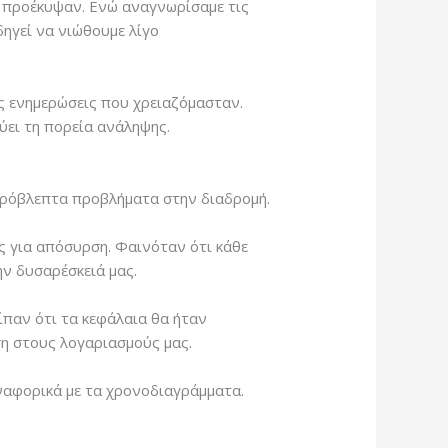
υ προέκυψαν. Ενώ αναγνωρίσαμε τις
δηγεί να νιώθουμε λίγο
ις ενημερώσεις που χρειαζόμασταν.
ύει τη πορεία ανάληψης.
πρόβλεπτα προβλήματα στην διαδρομή.
ς για απόσυρση. Φαινόταν ότι κάθε
ν δυσαρέσκειά μας.
ίπαν ότι τα κεφάλαια θα ήταν
ση στους λογαριασμούς μας.
ναφορικά με τα χρονοδιαγράμματα.