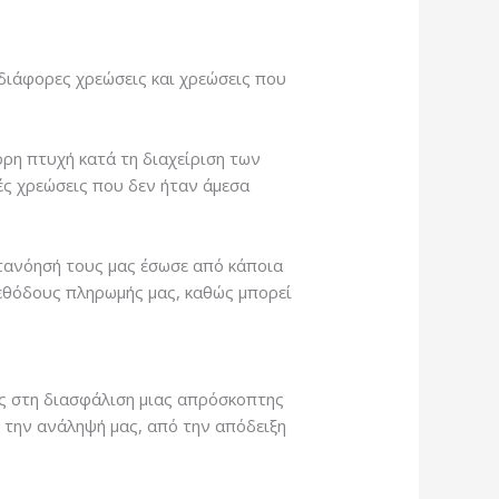
 διάφορες χρεώσεις και χρεώσεις που
ρη πτυχή κατά τη διαχείριση των
ές χρεώσεις που δεν ήταν άμεσα
τανόησή τους μας έσωσε από κάποια
μεθόδους πληρωμής μας, καθώς μπορεί
ος στη διασφάλιση μιας απρόσκοπτης
 την ανάληψή μας, από την απόδειξη