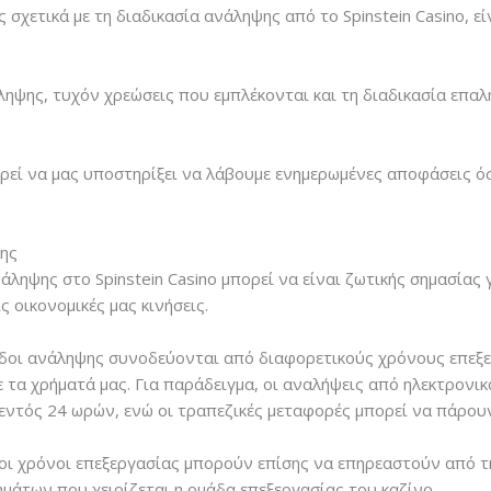
σχετικά με τη διαδικασία ανάληψης από το Spinstein Casino, ε
ληψης, τυχόν χρεώσεις που εμπλέκονται και τη διαδικασία επα
ρεί να μας υποστηρίξει να λάβουμε ενημερωμένες αποφάσεις 
ης
ληψης στο Spinstein Casino μπορεί να είναι ζωτικής σημασίας 
ς οικονομικές μας κινήσεις.
οδοι ανάληψης συνοδεύονται από διαφορετικούς χρόνους επεξερ
 τα χρήματά μας. Για παράδειγμα, οι αναλήψεις από ηλεκτρονι
ντός 24 ωρών, ενώ οι τραπεζικές μεταφορές μπορεί να πάρουν
ι οι χρόνοι επεξεργασίας μπορούν επίσης να επηρεαστούν από
ημάτων που χειρίζεται η ομάδα επεξεργασίας του καζίνο.