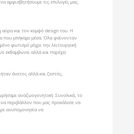
α αμφισβητήσουμε τις επιλογές μας.
 αύρα και τον κομψό design του. Η
ρα που μπήκαμε μέσα. Όλα φαίνονταν
μένο φωτισμό μέχρι την λειτουργική
νο εκθαμβώνει αλλά και παρέχει
ήταν άνετος αλλά και ζεστός,
εωρήσαμε αναζωογονητική. Συνολικά, το
 ένα περιβάλλον που μας προκάλεσε να
ε με ανυπομονησία να