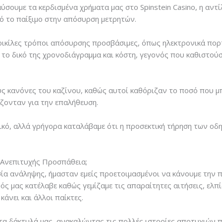
σουμε τα κερδισμένα χρήματα μας στο Spinstein Casino, η αντ
ό το παίξιμο στην απόσυρση μετρητών.
ικίλες τρόποι απόσυρσης προσβάσιμες, όπως ηλεκτρονικά πο
 το δικό της χρονοδιάγραμμα και κόστη, γεγονός που καθιστούσ
υς κανόνες του καζίνου, καθώς αυτοί καθόριζαν το ποσό που 
ζονταν για την επαλήθευση.
ικό, αλλά γρήγορα καταλάβαμε ότι η προσεκτική τήρηση των οδη
Ανεπιτυχής Προσπάθεια;
ία ανάληψης, ήμασταν εμείς προετοιμασμένοι να κάνουμε την 
ός μας κατέλαβε καθώς γεμίζαμε τις απαραίτητες αιτήσεις, ελ
άνει και άλλοι παίκτες.
α δάκτυλά μας, ανακαλώντας τις πολλές ιστορίες αποτυχιών πο