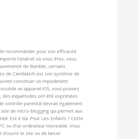
 le recommander pour son efficacité.
importe l’endroit où vous êtes, vous
 mouvementé de Bumble, certains
vantes de CamMatch est son système de
souvent constituer un impediment
 possède un appareil iOS, vous pouvez
t, des inquiétudes ont été exprimées
 de contrôle parental devrait également
 site de micro-blogging qui permet aux
mblr Est-il Sûr Pour Les Enfants ? Cette
n PC ou d’un ordinateur moveable. Vous
d’ouvrir le site ou de lancer