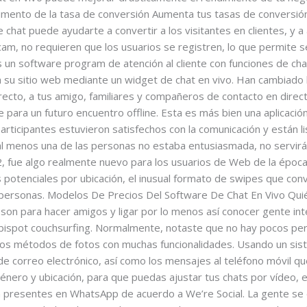
Aumento de la tasa de conversión Aumenta tus tasas de conversió
e chat puede ayudarte a convertir a los visitantes en clientes, y 
, no requieren que los usuarios se registren, lo que permite s
 un software program de atención al cliente con funciones de cha
a su sitio web mediante un widget de chat en vivo. Han cambiado
recto, a tus amigo, familiares y compañeros de contacto en directo
e para un futuro encuentro offline. Esta es más bien una aplicaci
articipantes estuvieron satisfechos con la comunicación y están l
al menos una de las personas no estaba entusiasmada, no servirá
2, fue algo realmente nuevo para los usuarios de Web de la época.
 potenciales por ubicación, el inusual formato de swipes que conv
 personas. Modelos De Precios Del Software De Chat En Vivo Quié
o son para hacer amigos y ligar por lo menos así conocer gente in
ispot couchsurfing. Normalmente, notaste que no hay pocos perfi
los métodos de fotos con muchas funcionalidades. Usando un siste
de correo electrónico, así como los mensajes al teléfono móvil q
género y ubicación, para que puedas ajustar tus chats por vídeo
n presentes en WhatsApp de acuerdo a We’re Social. La gente se 