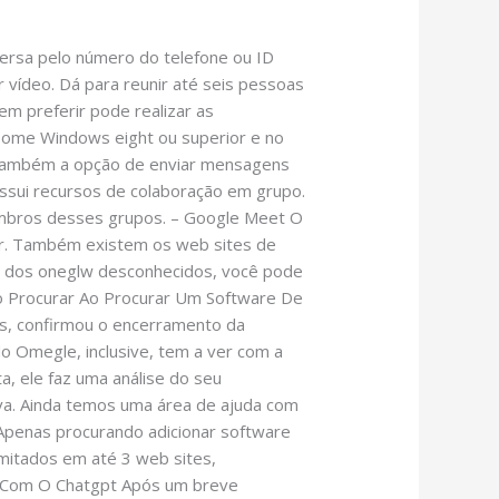
ersa pelo número do telefone ou ID
vídeo. Dá para reunir até seis pessoas
em preferir pode realizar as
ome Windows eight ou superior e no
á também a opção de enviar mensagens
ossui recursos de colaboração em grupo.
embros desses grupos. – Google Meet O
sar. Também existem os web sites de
m dos oneglw desconhecidos, você pode
evo Procurar Ao Procurar Um Software De
ks, confirmou o encerramento da
do Omegle, inclusive, tem a ver com a
ta, ele faz uma análise do seu
a. Ainda temos uma área de ajuda com
. Apenas procurando adicionar software
imitados em até 3 web sites,
s Com O Chatgpt Após um breve