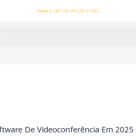
Make a call: +91 99228 31892
t Us
oftware De Videoconferência Em 2025