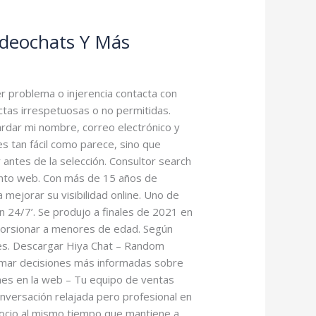
ideochats Y Más
r problema o injerencia contacta con
tas irrespetuosas o no permitidas.
rdar mi nombre, correo electrónico y
es tan fácil como parece, sino que
antes de la selección. Consultor search
iento web. Con más de 15 años de
 mejorar su visibilidad online. Uno de
 24/7’. Se produjo a finales de 2021 en
torsionar a menores de edad. Según
nes. Descargar Hiya Chat – Random
tomar decisiones más informadas sobre
nes en la web – Tu equipo de ventas
nversación relajada pero profesional en
gocio al mismo tiempo que mantiene a