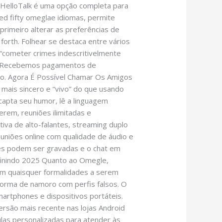
O HelloTalk é uma opção completa para
d fifty omeglae idiomas, permite
rimeiro alterar as preferências de
 forth. Folhear se destaca entre vários
“cometer crimes indescritivelmente
nte. Recebemos pagamentos de
ão. Agora É Possível Chamar Os Amigos
ais sincero e “vivo” do que usando
 capta seu humor, lê a linguagem
rem, reuniões ilimitadas e
iva de alto-falantes, streaming duplo
euniões online com qualidade de áudio e
ões podem ser gravadas e o chat em
efinindo 2025 Quanto ao Omegle,
em quaisquer formalidades a serem
orma de namoro com perfis falsos. O
martphones e dispositivos portáteis.
versão mais recente nas lojas Android
ulas personalizadas para atender às