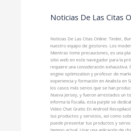
Noticias De Las Citas 
Noticias
De
Leave a Comment
/
Omegle CC
/
smhal
Las
Citas
Noticias De Las Citas Online: Tinder, B
Online:
nuestro equipo de gestores. Los modera
Tinder,
Mientras tome precauciones, es una pla
Bumble,
sitio web en este navegador para la próx
Metaversos,
requiere una consideración exhaustiva. 
Videochats
engine optimization y profesor de marke
Y
experiencia y formación en Analista en S
Más
los casos más serios que se han produci
Nueva Jersey, y fueron arrestados un 
informa la fiscalía, esta purple se de
Video Chat Gratis En Android Recopilac
tus productos y servicios, así como so
puede presentar tus productos y servic
tiempo actual. Usar una aplicación de 