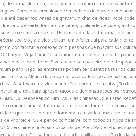
ato, de forma aleatória, com alguém de algum canto do planeta. 
 línguas. Com uma comunidade com nativos de mais de one hundre
eo e até desenhos. Antes de gravar um chat de vídeo, você pode p
diretório de saída, formato de vídeo, qualidade de vídeo, and so
us excelentes recursos. Uso indevido da plataforma, incluindo 
rópria tecnologia e eles aplicam um diferencial para cada clie
ram por facilitar a conexão com pessoas que buscam sua soluç
 Chatgpt; Veja Como Usar Namorar em roletas de bate-papo é m
 Afinal, neste formato você vê e ouve seu parceiro de bate-papo,
om um plano pago, as empresas podem ter quantos usuários quise
is recursos. Alguns dos recursos avançados são a visualização at
a cheia. O software de videoconferência permite a realização de r
mpartilhar a tela para apresentações e demonstrações. As reuni
 reunião. Do Deepseek Ao Kimi: As 5 Ias Chinesas Que Estão Red
odo o mundo uma plataforma para se conectar e se comunicar s
idade que abre a mente e fomenta a amizade e mais uma plataf
ios de Android e iOS e period compatível com todos os tipos de s
US $ zero.ninety nine para usuários de iPod, iPad e iPhone, sua 
load e uso. Dessa forma, a IA pode auxiliar na criação de cláus