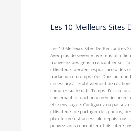
Les 10 Meilleurs Sites
Les
10
Leave a Comment
/
Omegle CC
/
smhal
Meilleurs
Sites
Les 10 Meilleurs Sites De Rencontres Sé
De
Avec plus de seventy five tens of milli
Rencontres
trouverez des gens à rencontrer sur Tin
Sérieux
utilisateurs perdent espoir face à des 
En
traduction en temps réel. Dans un monde
2025
necessary à l’établissement de relation
compter sur le natif Temps d’écran fonc
concernant le fonctionnement incorrect 
être envisagée. Configurez ou passez en
utilisateurs de partager des photos, des
plateforme est accessible depuis tous le
pouvez vous rencontrer et discuter sans 