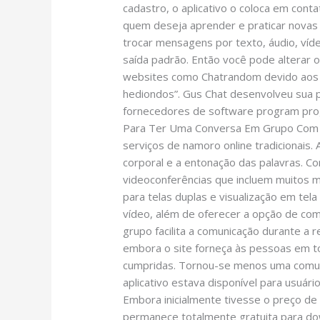
cadastro, o aplicativo o coloca em cont
quem deseja aprender e praticar novas
trocar mensagens por texto, áudio, víd
saída padrão. Então você pode alterar o 
websites como Chatrandom devido aos se
hediondos”. Gus Chat desenvolveu sua p
fornecedores de software program prog
Para Ter Uma Conversa Em Grupo Com O
serviços de namoro online tradicionais.
corporal e a entonação das palavras. C
videoconferências que incluem muitos ma
para telas duplas e visualização em tel
vídeo, além de oferecer a opção de co
grupo facilita a comunicação durante a
embora o site forneça às pessoas em t
cumpridas. Tornou-se menos uma comun
aplicativo estava disponível para usuár
Embora inicialmente tivesse o preço de 
permanece totalmente gratuita para down