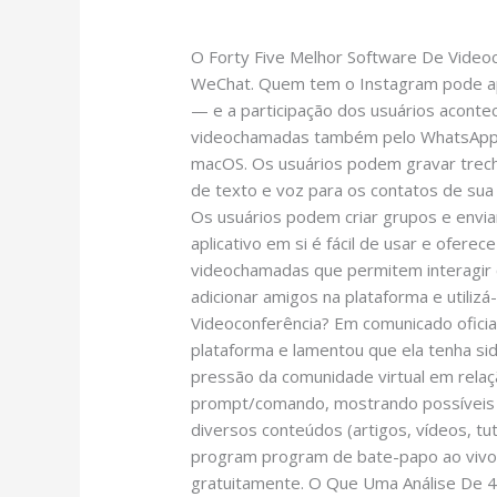
Leave a Comment
/
Omegle CC
/
smhal
Five
Melhor
O Forty Five Melhor Software De Video
Software
WeChat. Quem tem o Instagram pode apro
De
— e a participação dos usuários aconte
Videoconferência
videochamadas também pelo WhatsApp d
Em
macOS. Os usuários podem gravar trech
2025
de texto e voz para os contatos de sua
Os usuários podem criar grupos e envi
aplicativo em si é fácil de usar e ofe
videochamadas que permitem interagir 
adicionar amigos na plataforma e utiliz
Videoconferência? Em comunicado oficia
plataforma e lamentou que ela tenha sid
pressão da comunidade virtual em relação
prompt/comando, mostrando possíveis 
diversos conteúdos (artigos, vídeos, tu
program program de bate-papo ao vivo a
gratuitamente. O Que Uma Análise De 