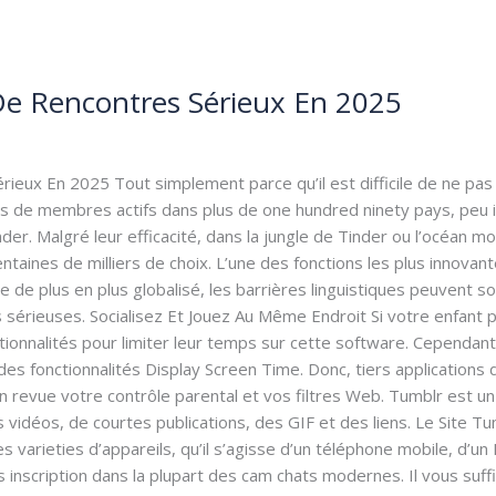
 De Rencontres Sérieux En 2025
ole@gmail.com
rieux En 2025 Tout simplement parce qu’il est difficile de ne pas
ons de membres actifs dans plus de one hundred ninety pays, peu 
der. Malgré leur efficacité, dans la jungle de Tinder ou l’océan
centaines de milliers de choix. L’une des fonctions les plus inno
 de plus en plus globalisé, les barrières linguistiques peuvent 
s sérieuses. Socialisez Et Jouez Au Même Endroit Si votre enfant
tionnalités pour limiter leur temps sur cette software. Cependan
des fonctionnalités Display Screen Time. Donc, tiers applications
 revue votre contrôle parental et vos filtres Web. Tumblr est un
 vidéos, de courtes publications, des GIF et des liens. Le Site Tu
s varieties d’appareils, qu’il s’agisse d’un téléphone mobile, d’u
inscription dans la plupart des cam chats modernes. Il vous suffit 