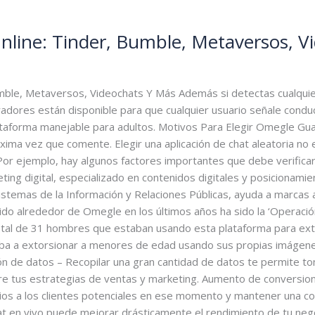
Online: Tinder, Bumble, Metaversos, V
ole@gmail.com
umble, Metaversos, Videochats Y Más Además si detectas cualquie
dores están disponible para que cualquier usuario señale conduc
taforma manejable para adultos. Motivos Para Elegir Omegle Gua
ima vez que comente. Elegir una aplicación de chat aleatoria no 
Por ejemplo, hay algunos factores importantes que debe verificar 
ting digital, especializado en contenidos digitales y posicionam
istemas de la Información y Relaciones Públicas, ayuda a marcas a
do alrededor de Omegle en los últimos años ha sido la ‘Operación
total de 31 hombres que estaban usando esta plataforma para ex
dicaba a extorsionar a menores de edad usando sus propias imáge
ión de datos – Recopilar una gran cantidad de datos te permite 
bre tus estrategias de ventas y marketing. Aumento de conversio
ios a los clientes potenciales en ese momento y mantener una co
chat en vivo puede mejorar drásticamente el rendimiento de tu ne