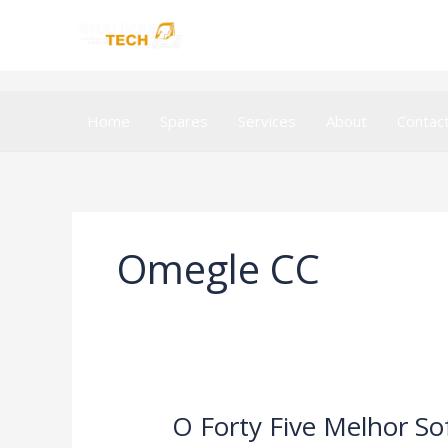
Skip
to
content
Home
Spares
Services
About
Contac
Omegle CC
O Forty Five Melhor S
O
Forty