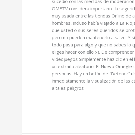
sucedió con las medidas de moderación
OMETV considera importante la segurida
muy usada entre las tiendas Online de a
hombres, incluso había viajado a La Rio
que usted o sus seres queridos se protej
pero no pueden mantenerlo a salvo. Y si
todo pasa para algo y que no sabes lo q
eliges hacer con ello ;-). De comprend
Videojuegos Simplemente haz clic en el 
un extraño aleatorio. El Nuevo Omegle 
personas. Hay un botón de “Detener” ub
inmediatamente la visualización de las 
a tales peligros
Read More »