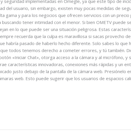
 y seguridad implementadas en Omegle, ya que este tipo de inci
d del usuario, sin embargo, existen muy pocas medidas de segur
lta gama y para los negocios que ofrecen servicios con un precio 
ja buscando tener intimidad con el menor. Si bien OMETV puede se
an en lo que puede ser una situación peligrosa. Estas característ
empre recuerda que la culpa es maravillosa si sacas provecho de e
ue habría pasado de haberlo hecho diferente. Solo sabes lo que h
er que todos tenemos derecho a cometer errores, y tú también. 
botón «Iniciar Chat», otorga acceso a la cámara y al micrófono, 
trae características innovadoras, conexiones más rápidas y un e
icado justo debajo de la pantalla de la cámara web. Presiónelo 
cámaras web. Esto puede sugerir que los usuarios de espacios cal