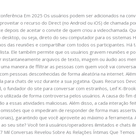
ole@gmail.com
conferência Em 2025 Os usuários podem ser adicionados na conv
veitar o recurso do Direct (no Android ou iOS) de chamada por 
ce depois de aceitar o convite de quem criou a videochamada. Qu
esktop, ou seja, direto do seu computador para os sistemas H
os das reuniões e compartilhar com todos os participantes. H
 lista. Ele também permite que os usuários gravem reuniões e p
ar instantaneamente arquivos de texto, imagem ou áudio aos m
rece uma maneira de ffiltrar as pessoas com quem você vai conver
com pessoas desconhecidas de forma aleatória na internet. Alé
á-la para chats de voz durante a sua jogatina. Quais Recursos D
l, o fundador do site para conversar com estranhos, Leif K-Broo
o utilizada de forma controversa pelos usuários. A causa do fim 
 a essas atividades maliciosas. Além disso, a cada interação fei
omissões que o impediram de responder de forma mais assertiv
toriais), garantindo que você aproveite ao máximo a ferramenta
o seu site? Você terá usuários/operadores ilimitados e chats il
47 Mil Conversas Revelou Sobre As Relações Íntimas Que Temo