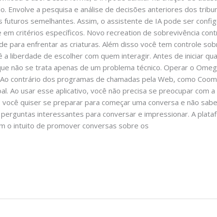
o. Envolve a pesquisa e análise de decisões anteriores dos tri
os futuros semelhantes. Assim, o assistente de IA pode ser confi
 em critérios específicos. Novo recreation de sobrevivência cont
e para enfrentar as criaturas. Além disso você tem controle s
 a liberdade de escolher com quem interagir. Antes de iniciar qu
que não se trata apenas de um problema técnico. Operar o Omegl
. Ao contrário dos programas de chamadas pela Web, como Coome
al. Ao usar esse aplicativo, você não precisa se preocupar com a
Se você quiser se preparar para começar uma conversa e não sab
erguntas interessantes para conversar e impressionar. A plataf
om o intuito de promover conversas sobre os