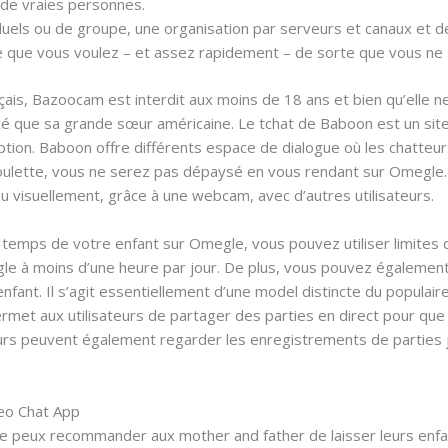
 de vraies personnes.
duels ou de groupe, une organisation par serveurs et canaux et de
 que vous voulez – et assez rapidement – de sorte que vous ne 
is, Bazoocam est interdit aux moins de 18 ans et bien qu’elle n
ité que sa grande sœur américaine. Le tchat de Baboon est un sit
iption. Baboon offre différents espace de dialogue où les chatteu
ulette, vous ne serez pas dépaysé en vous rendant sur Omegle. 
u visuellement, grâce à une webcam, avec d’autres utilisateurs.
le temps de votre enfant sur Omegle, vous pouvez utiliser limites
 à moins d’une heure par jour. De plus, vous pouvez également ut
enfant. Il s’agit essentiellement d’une model distincte du populair
rmet aux utilisateurs de partager des parties en direct pour que 
urs peuvent également regarder les enregistrements de parties j
deo Chat App
e je peux recommander aux mother and father de laisser leurs enfa