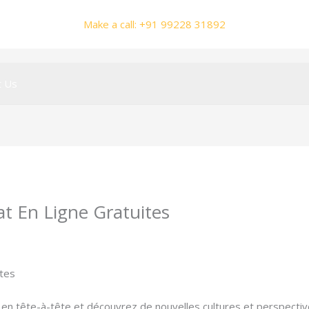
Make a call: +91 99228 31892
t Us
at En Ligne Gratuites
ole@gmail.com
ites
 en tête-à-tête et découvrez de nouvelles cultures et perspecti