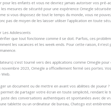
r pour les enfants et vous ne devriez jamais autoriser vos pré-ad
 les mesures de sécurité pour une expérience Omegle sécurisée
 Même si vous disposez de tout le temps du monde, vous ne pouve
nc pas de moyen de les laisser utiliser l’application en toute sécur
r Les Adolescents
ifier que tout fonctionne comme il se doit. Parfois, ces problème
ment les vacances et les week-ends. Pour cette raison, il n’est
rmanence.
édateurs) s’est tourné vers des applications comme Omegle pour c
 8 novembre 2023, Omegle a officiellement fermé ses portes. Vos 
e Web.
ger un document ou de mettre en avant vos abilities de joueur ?
 permet de partager votre écran en toute simplicité, rendant le trav
 – juste des conversations authentiques et spontanées avec de vr
une tablette ou un ordinateur de bureau, Chatogo est entièremen