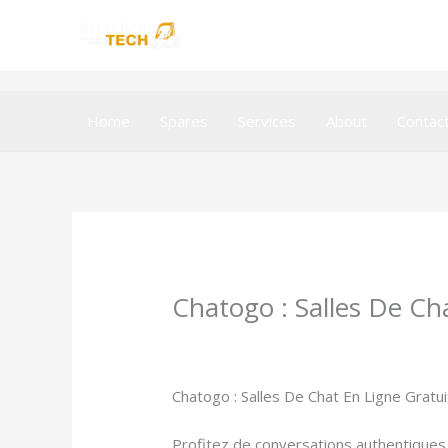
Skip
to
content
Home
Spares
Services
About
Contac
Chatogo : Salles De Ch
Leave a Comment
/
Omegle
/ By
smhal
Chatogo : Salles De Chat En Ligne Gratu
Profitez de conversations authentiques