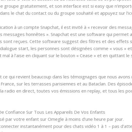
de groupe gratuitement, et son interface est si easy que n’impor
ns le chat du contact ou du groupe souhaité et appuyez sur l’icôn
pplication à un compte Snapchat, il est invité à « recevoir des me
 des messages honnêtes ». Snapchat est une software qui permet a
es sont reçues. Cette software suggest des filtres et des effets 
dialogue start, les personnes sont désignées comme « vous » et 
nt mal à l’aise en cliquant sur le bouton « Cease » et en quittant 
c’est ce qui revient beaucoup dans les témoignages que nous avon
France, sur les terrasses parisiennes et au Bataclan. Des épiso
la radio en direct, toutes vos émissions en replay, et tous les po
 De Confiance Sur Tous Les Appareils De Vos Enfants
é par votre enfant sur Omegle à moins d’une heure par jour.
nnecter instantanément pour des chats vidéo 1 à 1 – pas d’atte