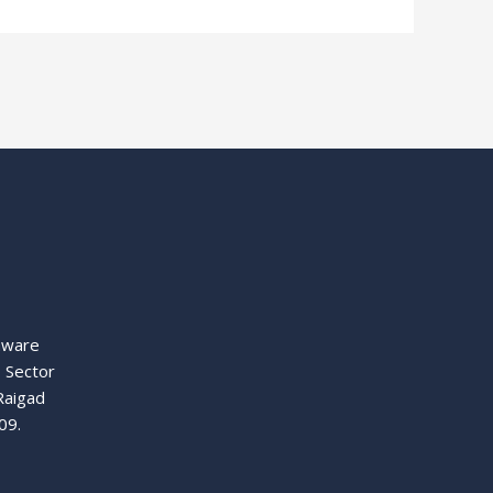
aware
, Sector
Raigad
09.