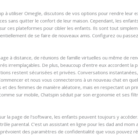
p à utiliser Omegle, discutons de vos options pour rendre leur ex
ces sans quitter le confort de leur maison. Cependant, les enfant
ur ces plateformes pour cibler les enfants. Ils sont tout simplem
entiellement de se faire de nouveaux amis. Configurez ou passez
issage à distance, de réunions de famille virtuelles ou même de r
rés irremplaçables. De plus, beaucoup d’entre eux accordent la prio
ations restent sécurisées et privées. Conversations instantanée
ommencer et nous vous connecterons à un nouveau chat en quelq
et des femmes de manière aléatoire, mais en respectant un princ
 comme sur mobile, Chatspin séduit par son ergonomie et ses filtres
sur la page de l’software, les enfants peuvent toujours y accéd
trôle parental. C’est un assistant en ligne pour les dad and mom 
 prévoient des paramètres de confidentialité que vous pouvez ré