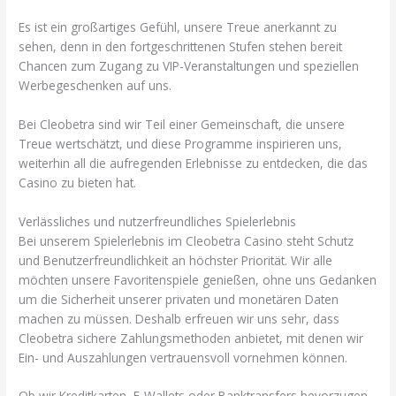
Es ist ein großartiges Gefühl, unsere Treue anerkannt zu
sehen, denn in den fortgeschrittenen Stufen stehen bereit
Chancen zum Zugang zu VIP-Veranstaltungen und speziellen
Werbegeschenken auf uns.
Bei Cleobetra sind wir Teil einer Gemeinschaft, die unsere
Treue wertschätzt, und diese Programme inspirieren uns,
weiterhin all die aufregenden Erlebnisse zu entdecken, die das
Casino zu bieten hat.
Verlässliches und nutzerfreundliches Spielerlebnis
Bei unserem Spielerlebnis im Cleobetra Casino steht Schutz
und Benutzerfreundlichkeit an höchster Priorität. Wir alle
möchten unsere Favoritenspiele genießen, ohne uns Gedanken
um die Sicherheit unserer privaten und monetären Daten
machen zu müssen. Deshalb erfreuen wir uns sehr, dass
Cleobetra sichere Zahlungsmethoden anbietet, mit denen wir
Ein- und Auszahlungen vertrauensvoll vornehmen können.
Ob wir Kreditkarten, E-Wallets oder Banktransfers bevorzugen,