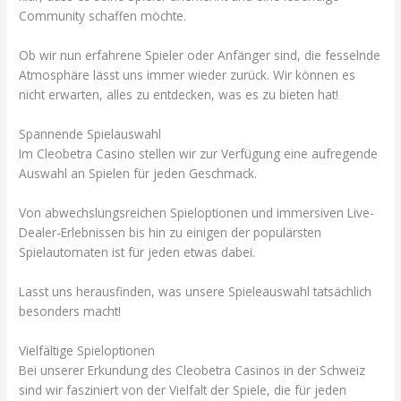
Community schaffen möchte.
Ob wir nun erfahrene Spieler oder Anfänger sind, die fesselnde
Atmosphäre lässt uns immer wieder zurück. Wir können es
nicht erwarten, alles zu entdecken, was es zu bieten hat!
Spannende Spielauswahl
Im Cleobetra Casino stellen wir zur Verfügung eine aufregende
Auswahl an Spielen für jeden Geschmack.
Von abwechslungsreichen Spieloptionen und immersiven Live-
Dealer-Erlebnissen bis hin zu einigen der populärsten
Spielautomaten ist für jeden etwas dabei.
Lasst uns herausfinden, was unsere Spieleauswahl tatsächlich
besonders macht!
Vielfältige Spieloptionen
Bei unserer Erkundung des Cleobetra Casinos in der Schweiz
sind wir fasziniert von der Vielfalt der Spiele, die für jeden