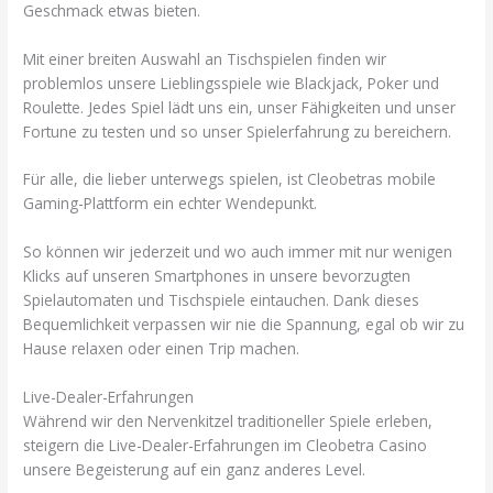
Geschmack etwas bieten.
Mit einer breiten Auswahl an Tischspielen finden wir
problemlos unsere Lieblingsspiele wie Blackjack, Poker und
Roulette. Jedes Spiel lädt uns ein, unser Fähigkeiten und unser
Fortune zu testen und so unser Spielerfahrung zu bereichern.
Für alle, die lieber unterwegs spielen, ist Cleobetras mobile
Gaming-Plattform ein echter Wendepunkt.
So können wir jederzeit und wo auch immer mit nur wenigen
Klicks auf unseren Smartphones in unsere bevorzugten
Spielautomaten und Tischspiele eintauchen. Dank dieses
Bequemlichkeit verpassen wir nie die Spannung, egal ob wir zu
Hause relaxen oder einen Trip machen.
Live-Dealer-Erfahrungen
Während wir den Nervenkitzel traditioneller Spiele erleben,
steigern die Live-Dealer-Erfahrungen im Cleobetra Casino
unsere Begeisterung auf ein ganz anderes Level.