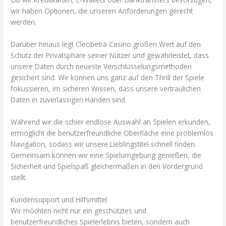
wir haben Optionen, die unseren Anforderungen gerecht
werden.
Darüber hinaus legt Cleobetra Casino großen Wert auf den
Schutz der Privatsphäre seiner Nutzer und gewährleistet, dass
unsere Daten durch neueste Verschlüsselungsmethoden
gesichert sind. Wir können uns ganz auf den Thrill der Spiele
fokussieren, im sicheren Wissen, dass unsere vertraulichen
Daten in zuverlässigen Händen sind.
Während wir die schier endlose Auswahl an Spielen erkunden,
ermöglicht die benutzerfreundliche Oberfläche eine problemlos
Navigation, sodass wir unsere Lieblingstitel schnell finden.
Gemeinsam können wir eine Spielumgebung genießen, die
Sicherheit und Spielspaß gleichermaßen in den Vordergrund
stellt.
Kundensupport und Hilfsmittel
Wir möchten nicht nur ein geschütztes und
benutzerfreundliches Spielerlebnis bieten, sondern auch