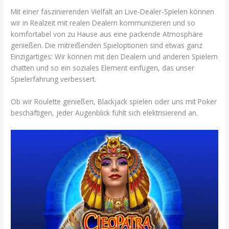
Mit einer faszinierenden Vielfalt an Live-Dealer-Spielen können
wir in Realzeit mit realen Dealern kommunizieren und so
komfortabel von zu Hause aus eine packende Atmosphäre
genießen. Die mitreißenden Spieloptionen sind etwas ganz
Einzigartiges: Wir können mit den Dealern und anderen Spielern
chatten und so ein soziales Element einfügen, das unser
Spielerfahrung verbessert.
Ob wir Roulette genießen, Blackjack spielen oder uns mit Poker
beschäftigen, jeder Augenblick fühlt sich elektrisierend an.