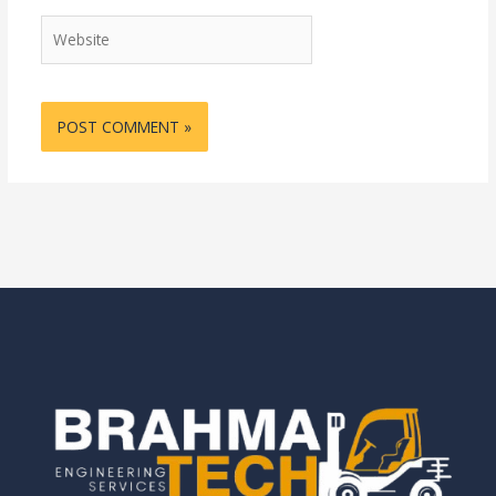
Website