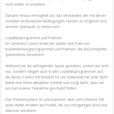
noch weiter zu erweitern.
Darüber hinaus ermöglicht uns das Verständnis der mit diesen
Vorteilen verbundenen Bedingungen, Hürden zu umgehen und
unseren Spielspaß zu verbessern.
Loyalitätsprogramme und Prämien
Im Cleobetra Casino findet die Spieler eine Fülle von
Kundenbindungsprogrammen und Prämien, die das komplette
Spielerlebnis bereichern.
Während wir die aufregenden Spiele genießen, zocken wir nicht
nur, sondern steigen auch in den Loyalitätsprogrammen auf,
die dieses Casino mit Bedacht für uns entwickelt hat. Jede Stufe
bietet eine Reihe attraktiver Vorteile und sorgt dafür, dass wir
uns bei unserer Teilnahme geschätzt fühlen.
Das Prämiensystem ist unkompliziert, aber sehr lohnend. Mit
jeder Wette erhalten wir Punkte, die uns einzigartigen Boni und
Aktionen annähern.