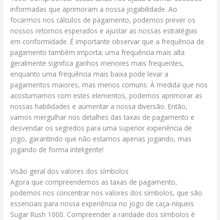
informadas que aprimoram a nossa jogabilidade. Ao
focarmos nos cálculos de pagamento, podemos prever os
nossos retornos esperados e ajustar as nossas estratégias
em conformidade. É importante observar que a frequência de
pagamento também importa; uma frequência mais alta
geralmente significa ganhos menores mais frequentes,
enquanto uma frequência mais baixa pode levar a
pagamentos maiores, mas menos comuns. À medida que nos
acostumamos com estes elementos, podemos aprimorar as
nossas habilidades e aumentar a nossa diversão. Então,
vamos mergulhar nos detalhes das taxas de pagamento e
desvendar os segredos para uma superior experiência de
jogo, garantindo que não estamos apenas jogando, mas
jogando de forma inteligente!
Visão geral dos valores dos símbolos
Agora que compreendemos as taxas de pagamento,
podemos nos concentrar nos valores dos símbolos, que são
essenciais para nossa experiência no jogo de caça-níqueis
Sugar Rush 1000. Compreender a raridade dos símbolos é