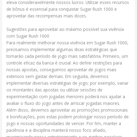
eleva consideravelmente nossos lucros. Utilizar esses recursos
de bônus é essencial para conquistar Sugar Rush 1000 e
aproveitar das recompensas mais doces.
Sugestões para aproveitar ao máximo possível sua vivência
com Sugar Rush 1000
Para realmente melhorar nossa vivência em Sugar Rush 1000,
precisamos implementar algumas dicas estratégicas que
tornarão cada período de jogo mais satisfatória. Primeiro, um
controle eficaz da banca é crucial. Ao definir restrições para
nossas apostas, conseguimos aproveitar de jogos mais
extensos sem gastar demais. Em seguida, devemos
implementar diversas estratégias de jogo; por exemplo, variar
os montantes das apostas ou utilizar sessões de
experimentação com jogadas menores poderá nos ajudar a
avaliar o fluxo do jogo antes de arriscar jogadas maiores.
Além disso, devemos aproveitar as promoções promocionais
e bonificações, pois estas podem prolongar nosso período de
jogo e nossas oportunidades de vencer. Por fim, manter a
paciência e a disciplina manterá nosso foco afiado,
maximizando nossa entretenimento e os ganhos possíveis