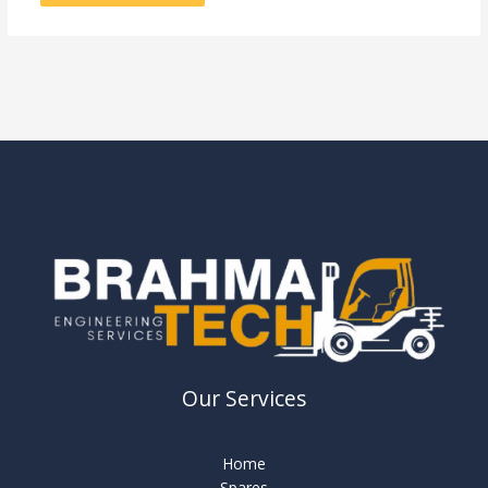
Our Services
Home
Spares