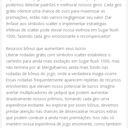
podemos detectar padrões e melhorar nossos giros. Cada giro
grátis oferece uma chance de ouro para maximizar as
premiações, então não vamos negligenciar seu valor. Dar
ênfase aos símbolos scatter e implementar estratégias
efetivas de scatter pode elevar nossa vivência em Sugar Rush
1000, fazendo cada giro emocionante e recompensador!
Recursos bônus que aumentam seus lucros
Liberar rodadas grátis com símbolos scatter estabelece o
caminho para ainda mais excitação em Sugar Rush 1000, mas
não termina por aí. Mergulhamos ainda mais fundo nas
rodadas de bônus do jogo, onde a verdadeira magia ocorre.
Essas rodadas frequentemente aparecem repletas de recursos
envolventes que elevam nosso potencial de lucros. Imagine
acertar multiplicadores de jackpot que podem aumentar
drasticamente nossos prêmios, tornando cada giro uma
experiência excitante. Ao explorar por esses bônus, devemos
prestar atenção nas chances de desencadear recursos extras
que podem conduzir a ainda mais premiações. Isso não só
mantém nossa experiência de jogo envolvente, como também