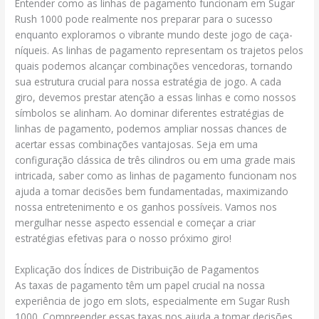
Entender como as linhas de pagamento funcionam em Sugar
Rush 1000 pode realmente nos preparar para o sucesso
enquanto exploramos o vibrante mundo deste jogo de caça-
níqueis. As linhas de pagamento representam os trajetos pelos
quais podemos alcançar combinações vencedoras, tornando
sua estrutura crucial para nossa estratégia de jogo. A cada
giro, devemos prestar atenção a essas linhas e como nossos
símbolos se alinham. Ao dominar diferentes estratégias de
linhas de pagamento, podemos ampliar nossas chances de
acertar essas combinações vantajosas. Seja em uma
configuração clássica de três cilindros ou em uma grade mais
intricada, saber como as linhas de pagamento funcionam nos
ajuda a tomar decisões bem fundamentadas, maximizando
nossa entretenimento e os ganhos possíveis. Vamos nos
mergulhar nesse aspecto essencial e começar a criar
estratégias efetivas para o nosso próximo giro!
Explicação dos Índices de Distribuição de Pagamentos
As taxas de pagamento têm um papel crucial na nossa
experiência de jogo em slots, especialmente em Sugar Rush
1000. Compreender essas taxas nos ajuda a tomar decisões