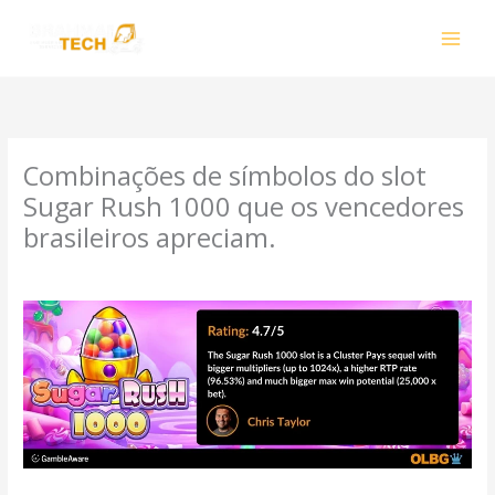
Skip
to
content
Combinações de símbolos do slot
Sugar Rush 1000 que os vencedores
brasileiros apreciam.
Leave a Comment
/
Uncategorized
/ By
smhalole@gmail.com