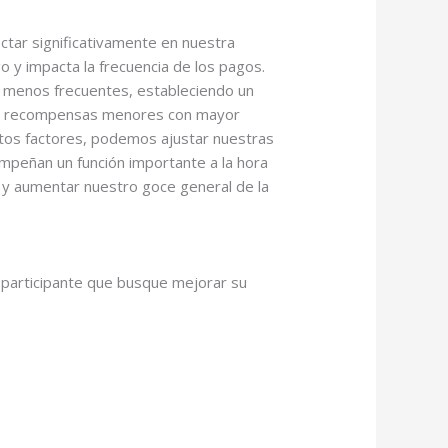
ctar significativamente en nuestra
o y impacta la frecuencia de los pagos.
 menos frecuentes, estableciendo un
ucir recompensas menores con mayor
stos factores, podemos ajustar nuestras
mpeñan un función importante a la hora
 y aumentar nuestro goce general de la
r participante que busque mejorar su