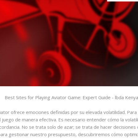
viator ofrece emociones definidas por su elevada volatilidad. Pa
 juego de manera efectiva. Es necesario entender cómo la volatili
cordancia. No se trata solo de azar; se trata de hacer decisione
ara gestionar nuestro presupuesto, descubriremos cómo optimiz