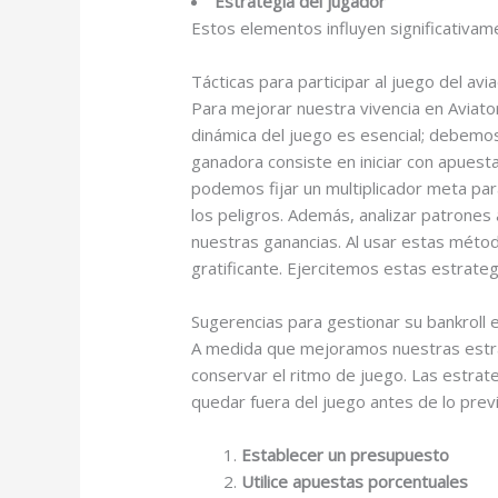
Estrategia del jugador
Estos elementos influyen significativame
Tácticas para participar al juego del avi
Para mejorar nuestra vivencia en Aviator
dinámica del juego es esencial; debemos
ganadora consiste en iniciar con apuest
podemos fijar un multiplicador meta par
los peligros. Además, analizar patrones 
nuestras ganancias. Al usar estas métod
gratificante. Ejercitemos estas estrate
Sugerencias para gestionar su bankroll 
A medida que mejoramos nuestras estrate
conservar el ritmo de juego. Las estrat
quedar fuera del juego antes de lo prev
Establecer un presupuesto
Utilice apuestas porcentuales