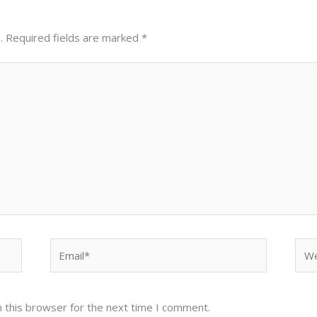
.
Required fields are marked
*
Email*
Web
 this browser for the next time I comment.