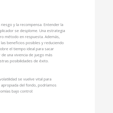
l riesgo y la recompensa. Entender la
iplicador se desplome. Una estrategia
estro método en respuesta. Además,
 las beneficios posibles y reduciendo
sobre el tiempo ideal para sacar
r de una vivencia de juego más
tras posibilidades de éxito.
latilidad se vuelve vital para
n apropiada del fondo, podríamos
omías bajo control: