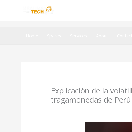
Skip
to
content
Home
Spares
Services
About
Contac
Explicación de la volati
tragamonedas de Perú
Leave a Comment
/
Uncategorized
/ B