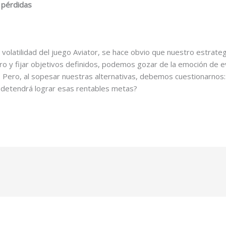
y pérdidas
volatilidad del juego Aviator, se hace obvio que nuestro estrateg
o y fijar objetivos definidos, podemos gozar de la emoción de e
o. Pero, al sopesar nuestras alternativas, debemos cuestionarnos
os detendrá lograr esas rentables metas?