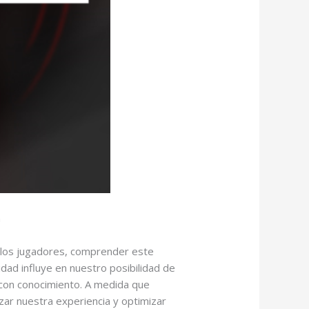
ra los jugadores, comprender este
dad influye en nuestro posibilidad de
s con conocimiento. A medida que
ar nuestra experiencia y optimizar