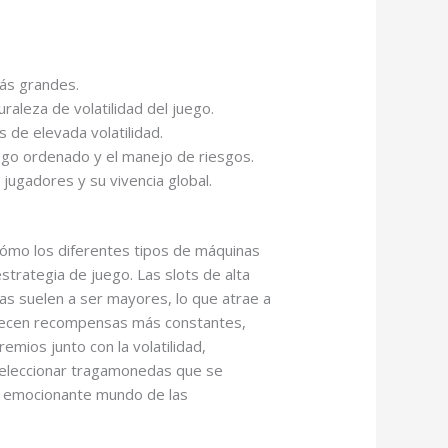
más grandes.
leza de volatilidad del juego.
 de elevada volatilidad.
ego ordenado y el manejo de riesgos.
 jugadores y su vivencia global.
 cómo los diferentes tipos de máquinas
trategia de juego. Las slots de alta
s suelen a ser mayores, lo que atrae a
 ofrecen recompensas más constantes,
emios junto con la volatilidad,
seleccionar tragamonedas que se
 el emocionante mundo de las