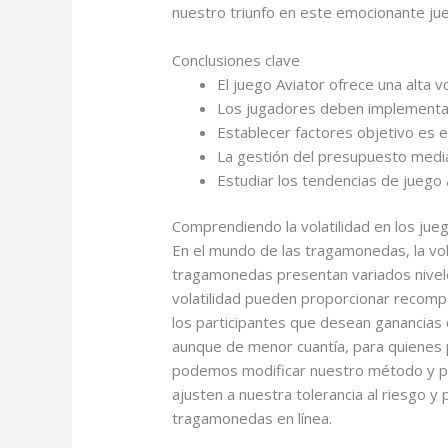
nuestro triunfo en este emocionante ju
Conclusiones clave
El juego Aviator ofrece una alta 
Los jugadores deben implementar
Establecer factores objetivo es 
La gestión del presupuesto media
Estudiar los tendencias de juego 
Comprendiendo la volatilidad en los j
En el mundo de las tragamonedas, la vol
tragamonedas presentan variados nivele
volatilidad pueden proporcionar recomp
los participantes que desean ganancias 
aunque de menor cuantía, para quienes pr
podemos modificar nuestro método y pr
ajusten a nuestra tolerancia al riesgo 
tragamonedas en línea.