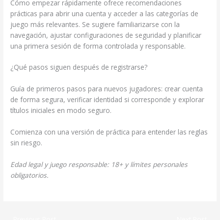
Cómo empezar rápidamente ofrece recomendaciones
prácticas para abrir una cuenta y acceder a las categorías de
juego más relevantes. Se sugiere familiarizarse con la
navegación, ajustar configuraciones de seguridad y planificar
una primera sesión de forma controlada y responsable.
¿Qué pasos siguen después de registrarse?
Guía de primeros pasos para nuevos jugadores: crear cuenta
de forma segura, verificar identidad si corresponde y explorar
títulos iniciales en modo seguro.
Comienza con una versión de práctica para entender las reglas
sin riesgo.
Edad legal y juego responsable: 18+ y límites personales
obligatorios.
←
Previous Post
Next Post
→