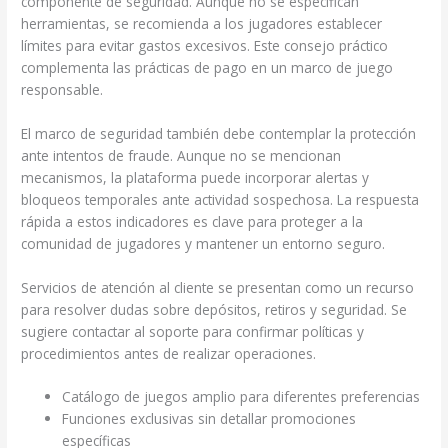
componente de seguridad. Aunque no se especifican
herramientas, se recomienda a los jugadores establecer
límites para evitar gastos excesivos. Este consejo práctico
complementa las prácticas de pago en un marco de juego
responsable.
El marco de seguridad también debe contemplar la protección
ante intentos de fraude. Aunque no se mencionan
mecanismos, la plataforma puede incorporar alertas y
bloqueos temporales ante actividad sospechosa. La respuesta
rápida a estos indicadores es clave para proteger a la
comunidad de jugadores y mantener un entorno seguro.
Servicios de atención al cliente se presentan como un recurso
para resolver dudas sobre depósitos, retiros y seguridad. Se
sugiere contactar al soporte para confirmar políticas y
procedimientos antes de realizar operaciones.
Catálogo de juegos amplio para diferentes preferencias
Funciones exclusivas sin detallar promociones
específicas