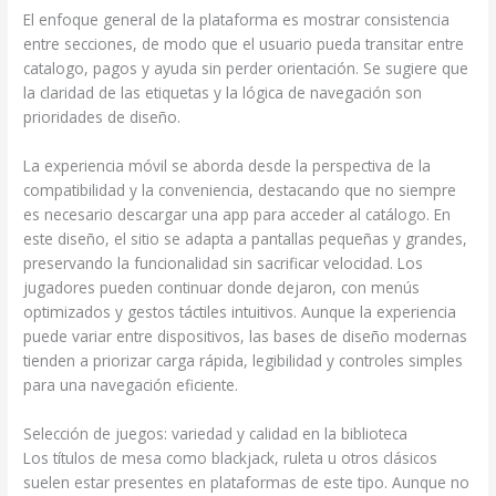
El enfoque general de la plataforma es mostrar consistencia
entre secciones, de modo que el usuario pueda transitar entre
catalogo, pagos y ayuda sin perder orientación. Se sugiere que
la claridad de las etiquetas y la lógica de navegación son
prioridades de diseño.
La experiencia móvil se aborda desde la perspectiva de la
compatibilidad y la conveniencia, destacando que no siempre
es necesario descargar una app para acceder al catálogo. En
este diseño, el sitio se adapta a pantallas pequeñas y grandes,
preservando la funcionalidad sin sacrificar velocidad. Los
jugadores pueden continuar donde dejaron, con menús
optimizados y gestos táctiles intuitivos. Aunque la experiencia
puede variar entre dispositivos, las bases de diseño modernas
tienden a priorizar carga rápida, legibilidad y controles simples
para una navegación eficiente.
Selección de juegos: variedad y calidad en la biblioteca
Los títulos de mesa como blackjack, ruleta u otros clásicos
suelen estar presentes en plataformas de este tipo. Aunque no