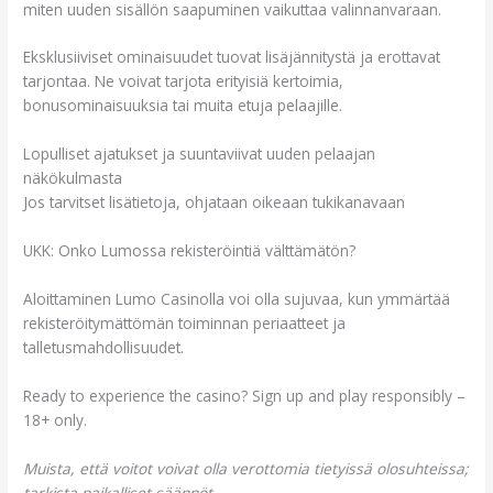
miten uuden sisällön saapuminen vaikuttaa valinnanvaraan.
Eksklusiiviset ominaisuudet tuovat lisäjännitystä ja erottavat
tarjontaa. Ne voivat tarjota erityisiä kertoimia,
bonusominaisuuksia tai muita etuja pelaajille.
Lopulliset ajatukset ja suuntaviivat uuden pelaajan
näkökulmasta
Jos tarvitset lisätietoja, ohjataan oikeaan tukikanavaan
UKK: Onko Lumossa rekisteröintiä välttämätön?
Aloittaminen Lumo Casinolla voi olla sujuvaa, kun ymmärtää
rekisteröitymättömän toiminnan periaatteet ja
talletusmahdollisuudet.
Ready to experience the casino? Sign up and play responsibly –
18+ only.
Muista, että voitot voivat olla verottomia tietyissä olosuhteissa;
tarkista paikalliset säännöt.