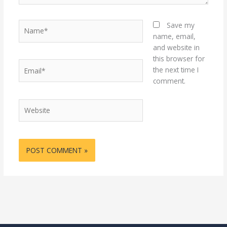
Name*
Save my
name, email,
and website in
this browser for
Email*
the next time I
comment.
Website