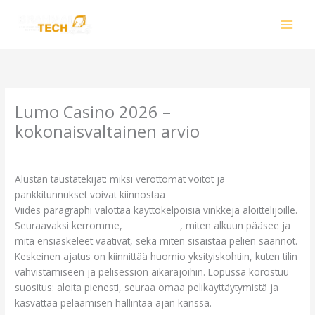
Skip
to
content
Lumo Casino 2026 –
kokonaisvaltainen arvio
Leave a Comment
/
Uncategorized
/ By
smhalole@gmail.com
Alustan taustatekijät: miksi verottomat voitot ja
pankkitunnukset voivat kiinnostaa
Viides paragraphi valottaa käyttökelpoisia vinkkejä aloittelijoille.
Seuraavaksi kerromme,
lumo casino
, miten alkuun pääsee ja
mitä ensiaskeleet vaativat, sekä miten sisäistää pelien säännöt.
Keskeinen ajatus on kiinnittää huomio yksityiskohtiin, kuten tilin
vahvistamiseen ja pelisession aikarajoihin. Lopussa korostuu
suositus: aloita pienesti, seuraa omaa pelikäyttäytymistä ja
kasvattaa pelaamisen hallintaa ajan kanssa.