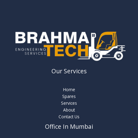
Our Services
Home
Spares
Services
About
Contact Us
Office In Mumbai