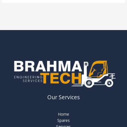
Our Services
Home
Spares
Services