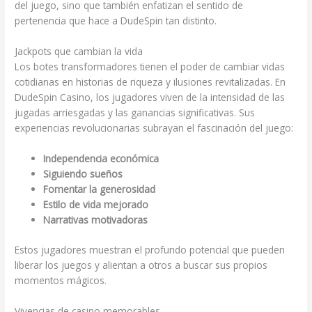
del juego, sino que también enfatizan el sentido de
pertenencia que hace a DudeSpin tan distinto.
Jackpots que cambian la vida
Los botes transformadores tienen el poder de cambiar vidas
cotidianas en historias de riqueza y ilusiones revitalizadas. En
DudeSpin Casino, los jugadores viven de la intensidad de las
jugadas arriesgadas y las ganancias significativas. Sus
experiencias revolucionarias subrayan el fascinación del juego:
Independencia económica
Siguiendo sueños
Fomentar la generosidad
Estilo de vida mejorado
Narrativas motivadoras
Estos jugadores muestran el profundo potencial que pueden
liberar los juegos y alientan a otros a buscar sus propios
momentos mágicos.
Vivencias de casino memorables