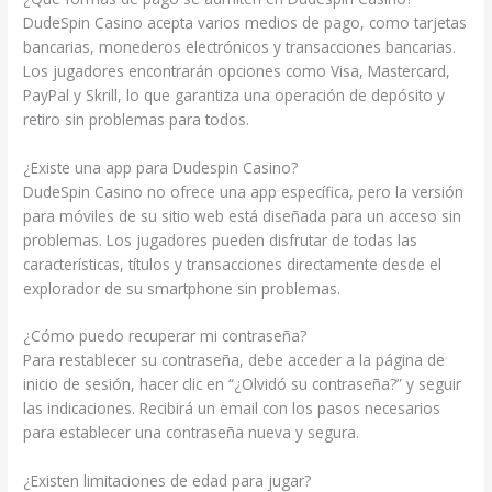
DudeSpin Casino acepta varios medios de pago, como tarjetas
bancarias, monederos electrónicos y transacciones bancarias.
Los jugadores encontrarán opciones como Visa, Mastercard,
PayPal y Skrill, lo que garantiza una operación de depósito y
retiro sin problemas para todos.
¿Existe una app para Dudespin Casino?
DudeSpin Casino no ofrece una app específica, pero la versión
para móviles de su sitio web está diseñada para un acceso sin
problemas. Los jugadores pueden disfrutar de todas las
características, títulos y transacciones directamente desde el
explorador de su smartphone sin problemas.
¿Cómo puedo recuperar mi contraseña?
Para restablecer su contraseña, debe acceder a la página de
inicio de sesión, hacer clic en “¿Olvidó su contraseña?” y seguir
las indicaciones. Recibirá un email con los pasos necesarios
para establecer una contraseña nueva y segura.
¿Existen limitaciones de edad para jugar?