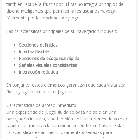
también reduce la frustración. El casino integra principios de
diseño inteligentes que permiten a los usuarios navegar
fácilmente por las opciones de juego.
Las características principales de su navegación incluyen:
Secciones definidas
Interfaz flexible
Funciones de búsqueda rápida
Señales visuales consistentes
Interacción reducida
En conjunto, estos elementos garantizan que cada visita sea
fluida y agradable para el jugador.
Características de acceso inmediato
Una experiencia de juego fluida se basa no solo en una
navegación intuitiva, sino también en las funciones de acceso
rápido que mejoran la usabilidad en DudeSpin Casino. Estas
características están meticulosamente diseñadas para