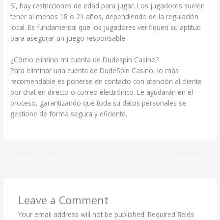
Sí, hay restricciones de edad para jugar. Los jugadores suelen
tener al menos 18 o 21 años, dependiendo de la regulación
local. Es fundamental que los jugadores verifiquen su aptitud
para asegurar un juego responsable.
¿Cómo elimino mi cuenta de Dudespin Casino?
Para eliminar una cuenta de DudeSpin Casino, lo más
recomendable es ponerse en contacto con atención al cliente
por chat en directo o correo electrónico. Le ayudarán en el
proceso, garantizando que toda su datos personales se
gestione de forma segura y eficiente.
←
Previous Post
Next Post
→
Leave a Comment
Your email address will not be published.
Required fields