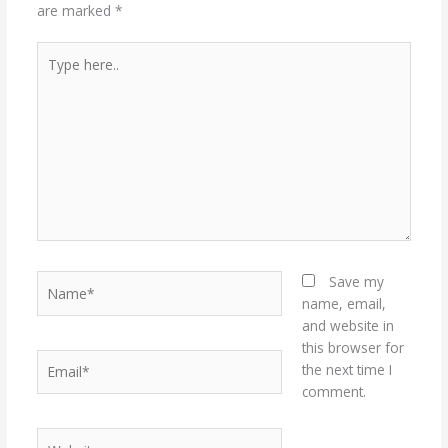
are marked
*
Type
here..
Name*
Save my
name, email,
and website in
this browser for
Email*
the next time I
comment.
Website