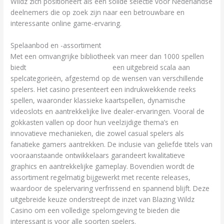
Wildz zich positioneert als een solide selectie voor Nederlandse
deelnemers die op zoek zijn naar een betrouwbare en
interessante online game-ervaring.
Spelaanbod en -assortiment
Met een omvangrijke bibliotheek van meer dan 1000 spellen
biedt
https://blazingwildzz.co.nl/
een uitgebreid scala aan
spelcategorieën, afgestemd op de wensen van verschillende
spelers. Het casino presenteert een indrukwekkende reeks
spellen, waaronder klassieke kaartspellen, dynamische
videoslots en aantrekkelijke live dealer-ervaringen. Vooral de
gokkasten vallen op door hun veelzijdige thema’s en
innovatieve mechanieken, die zowel casual spelers als
fanatieke gamers aantrekken. De inclusie van geliefde titels van
vooraanstaande ontwikkelaars garandeert kwalitatieve
graphics en aantrekkelijke gameplay. Bovendien wordt de
assortiment regelmatig bijgewerkt met recente releases,
waardoor de spelervaring verfrissend en spannend blijft. Deze
uitgebreide keuze onderstreept de inzet van Blazing Wildz
Casino om een volledige spelomgeving te bieden die
interessant is voor alle soorten spelers.