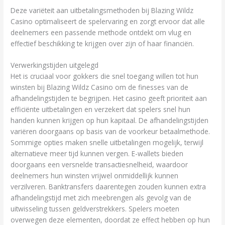
Deze variëteit aan uitbetalingsmethoden bij Blazing Wildz
Casino optimaliseert de spelervaring en zorgt ervoor dat alle
deelnemers een passende methode ontdekt om vlug en
effectief beschikking te krijgen over zijn of haar financiën.
Verwerkingstijden uitgelegd
Het is cruciaal voor gokkers die snel toegang willen tot hun
winsten bij Blazing Wildz Casino om de finesses van de
afhandelingstijden te begrijpen. Het casino geeft prioriteit aan
efficiënte uitbetalingen en verzekert dat spelers snel hun
handen kunnen krijgen op hun kapitaal. De afhandelingstijden
variëren doorgaans op basis van de voorkeur betaalmethode.
Sommige opties maken snelle uitbetalingen mogelijk, terwijl
alternatieve meer tijd kunnen vergen. E-wallets bieden
doorgaans een versnelde transactiesnelheid, waardoor
deelnemers hun winsten vrijwel onmiddellijk kunnen
verzilveren. Banktransfers daarentegen zouden kunnen extra
afhandelingstijd met zich meebrengen als gevolg van de
uitwisseling tussen geldverstrekkers. Spelers moeten
overwegen deze elementen, doordat ze effect hebben op hun