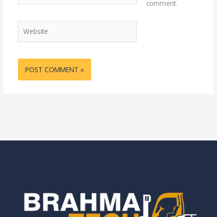
comment.
Website