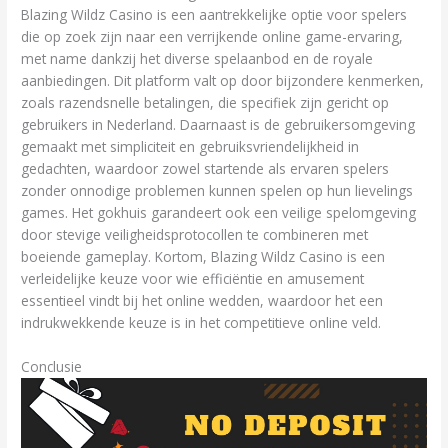
Blazing Wildz Casino is een aantrekkelijke optie voor spelers
die op zoek zijn naar een verrijkende online game-ervaring,
met name dankzij het diverse spelaanbod en de royale
aanbiedingen. Dit platform valt op door bijzondere kenmerken,
zoals razendsnelle betalingen, die specifiek zijn gericht op
gebruikers in Nederland. Daarnaast is de gebruikersomgeving
gemaakt met simpliciteit en gebruiksvriendelijkheid in
gedachten, waardoor zowel startende als ervaren spelers
zonder onnodige problemen kunnen spelen op hun lievelings
games. Het gokhuis garandeert ook een veilige spelomgeving
door stevige veiligheidsprotocollen te combineren met
boeiende gameplay. Kortom, Blazing Wildz Casino is een
verleidelijke keuze voor wie efficiëntie en amusement
essentieel vindt bij het online wedden, waardoor het een
indrukwekkende keuze is in het competitieve online veld.
Conclusie