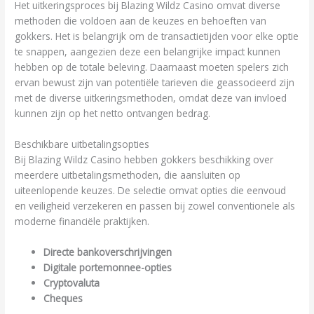
Het uitkeringsproces bij Blazing Wildz Casino omvat diverse
methoden die voldoen aan de keuzes en behoeften van
gokkers. Het is belangrijk om de transactietijden voor elke optie
te snappen, aangezien deze een belangrijke impact kunnen
hebben op de totale beleving. Daarnaast moeten spelers zich
ervan bewust zijn van potentiële tarieven die geassocieerd zijn
met de diverse uitkeringsmethoden, omdat deze van invloed
kunnen zijn op het netto ontvangen bedrag.
Beschikbare uitbetalingsopties
Bij Blazing Wildz Casino hebben gokkers beschikking over
meerdere uitbetalingsmethoden, die aansluiten op
uiteenlopende keuzes. De selectie omvat opties die eenvoud
en veiligheid verzekeren en passen bij zowel conventionele als
moderne financiële praktijken.
Directe bankoverschrijvingen
Digitale portemonnee-opties
Cryptovaluta
Cheques