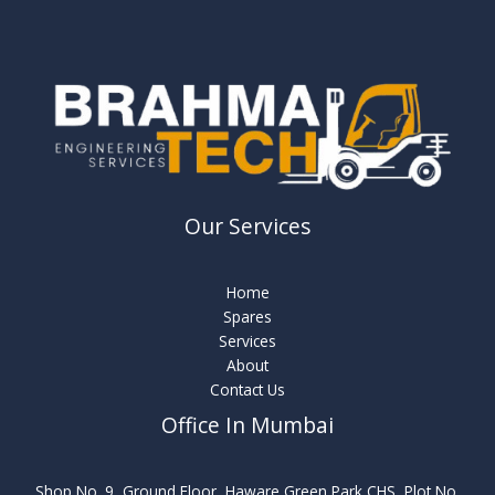
Our Services
Home
Spares
Services
About
Contact Us
Office In Mumbai
Shop No. 9, Ground Floor, Haware Green Park CHS, Plot No.