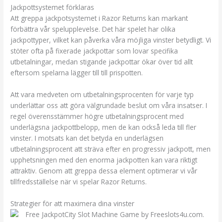
Jackpottsystemet förklaras
Att greppa jackpotsystemet i Razor Returns kan markant
förbättra vår spelupplevelse. Det här spelet har olika
jackpottyper, vilket kan påverka våra möjliga vinster betydligt. Vi
stöter ofta på fixerade jackpottar som lovar specifika
utbetalningar, medan stigande jackpottar ökar över tid allt
eftersom spelarna lägger till till prispotten.
Att vara medveten om utbetalningsprocenten för varje typ
underlättar oss att göra välgrundade beslut om våra insatser. I
regel överensstämmer högre utbetalningsprocent med
underlägsna jackpottbelopp, men de kan också leda till fler
vinster. I motsats kan det betyda en underlägsen
utbetalningsprocent att sträva efter en progressiv jackpott, men
upphetsningen med den enorma jackpotten kan vara riktigt
attraktiv. Genom att greppa dessa element optimerar vi vår
tillfredsställelse när vi spelar Razor Returns.
Strategier för att maximera dina vinster