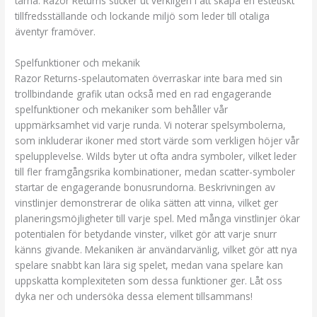
tårna. Razor Returns sticker ut verkligen i att skapa en estetiskt
tillfredsställande och lockande miljö som leder till otaliga
äventyr framöver.
Spelfunktioner och mekanik
Razor Returns-spelautomaten överraskar inte bara med sin
trollbindande grafik utan också med en rad engagerande
spelfunktioner och mekaniker som behåller vår
uppmärksamhet vid varje runda. Vi noterar spelsymbolerna,
som inkluderar ikoner med stort värde som verkligen höjer vår
spelupplevelse. Wilds byter ut ofta andra symboler, vilket leder
till fler framgångsrika kombinationer, medan scatter-symboler
startar de engagerande bonusrundorna. Beskrivningen av
vinstlinjer demonstrerar de olika sätten att vinna, vilket ger
planeringsmöjligheter till varje spel. Med många vinstlinjer ökar
potentialen för betydande vinster, vilket gör att varje snurr
känns givande. Mekaniken är användarvänlig, vilket gör att nya
spelare snabbt kan lära sig spelet, medan vana spelare kan
uppskatta komplexiteten som dessa funktioner ger. Låt oss
dyka ner och undersöka dessa element tillsammans!