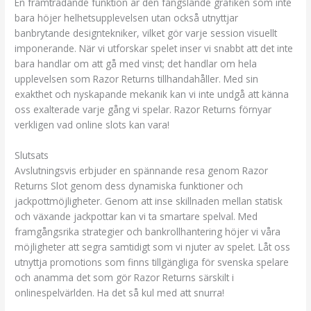
En framträdande funktion är den fängslande grafiken som inte
bara höjer helhetsupplevelsen utan också utnyttjar
banbrytande designtekniker, vilket gör varje session visuellt
imponerande. När vi utforskar spelet inser vi snabbt att det inte
bara handlar om att gå med vinst; det handlar om hela
upplevelsen som Razor Returns tillhandahåller. Med sin
exakthet och nyskapande mekanik kan vi inte undgå att känna
oss exalterade varje gång vi spelar. Razor Returns förnyar
verkligen vad online slots kan vara!
Slutsats
Avslutningsvis erbjuder en spännande resa genom Razor
Returns Slot genom dess dynamiska funktioner och
jackpottmöjligheter. Genom att inse skillnaden mellan statisk
och växande jackpottar kan vi ta smartare spelval. Med
framgångsrika strategier och bankrollhantering höjer vi våra
möjligheter att segra samtidigt som vi njuter av spelet. Låt oss
utnyttja promotions som finns tillgängliga för svenska spelare
och anamma det som gör Razor Returns särskilt i
onlinespelvärlden. Ha det så kul med att snurra!