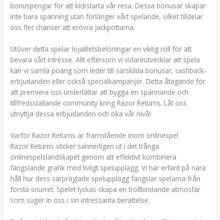
bonuspengar för att kickstarta vår resa. Dessa bonusar skapar
inte bara spänning utan förlänger vårt spelande, vilket tilldelar
oss fler chanser att erövra jackpottarna.
Utöver detta spelar lojalitetsbelöningar en viktig roll för att
bevara vårt intresse. Allt eftersom vi vidareutvecklar att spela
kan vi samla poäng som leder till särskilda bonusar, cashback-
erbjudanden eller också specialkampanjer. Detta åtagande för
att premiera oss underlättar att bygga en spännande och
tillfredsställande community kring Razor Returns. Låt oss
utnyttja dessa erbjudanden och öka vår nivå!
Varför Razor Returns är framstående inom onlinespel
Razor Returns sticker sannerligen ut i det trånga
onlinespelslandskapet genom att effektivt kombinera
fängslande grafik med livligt spelupplägg. Vi har erfarit på nära
håll hur dess särpräglade spelupplägg fängslar spelarna från
första snurret. Spelet lyckas skapa en trollbindande atmosfär
som suger in oss i sin intressanta berättelse.