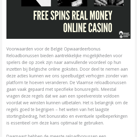
Voorwaarden voor de België Opwaardeerbonus
Reloadbonussen bieden aantrekkelijke mogelijkheden voor
spelers die op zoek zijn naar aanvullende voordeel op hun
inzetten bij Belgische online goksites. Door deel te nemen aan
deze acties kunnen we ons speelbudget verhogen zonder van
platform te hoeven veranderen. De Vlaamse reloadbonussen
gaan vaak gepaard met specifieke bonusregels. Meestal
vragen deze regels dat we aan een speelvereiste voldoen
voordat we winsten kunnen uitbetalen. Het is belangrijk om de
regels goed te begrijpen – het weten van het laagste
stortingsbedrag, het bonusratio en eventuele spelbeperkingen
is essentieel om deze kans optimaal te gebruiken.
Daarnaast hebben de meeste reloadbonussen een