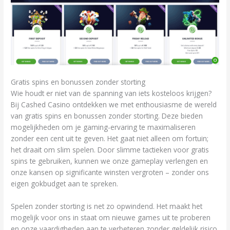
Gratis spins en bonussen zonder storting
Wie houdt er niet van de spanning van iets kosteloos krijgen?
Bij Cashed Casino ontdekken we met enthousiasme de wereld
van gratis spins en bonussen zonder storting. Deze bieden
mogelijkheden om je gaming-ervaring te maximaliseren
zonder een cent uit te geven. Het gaat niet alleen om fortuin;
het draait om slim spelen. Door slimme tactieken voor gratis
spins te gebruiken, kunnen we onze gameplay verlengen en
onze kansen op significante winsten vergroten – zonder ons
eigen gokbudget aan te spreken.
Spelen zonder storting is net zo opwindend. Het maakt het
mogelijk voor ons in staat om nieuwe games uit te proberen
en onze vaardigheden aan te verbeteren zonder geldelijk risico.