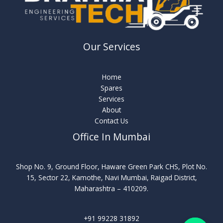
Our Services
Home
Spares
Services
About
Contact Us
Office In Mumbai
Shop No. 9, Ground Floor, Haware Green Park CHS, Plot No.
15, Sector 22, Kamothe, Navi Mumbai, Raigad District,
Maharashtra – 410209.
+91 99228 31892