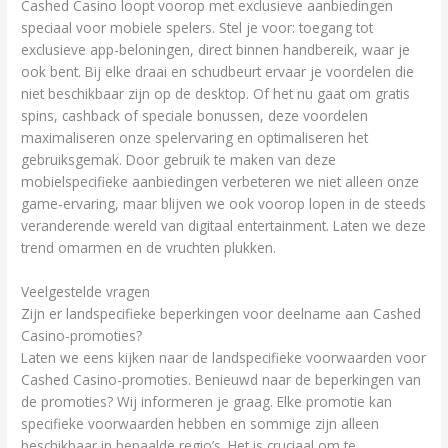
Cashed Casino loopt voorop met exclusieve aanbiedingen
speciaal voor mobiele spelers. Stel je voor: toegang tot
exclusieve app-beloningen, direct binnen handbereik, waar je
ook bent. Bij elke draai en schudbeurt ervaar je voordelen die
niet beschikbaar zijn op de desktop. Of het nu gaat om gratis
spins, cashback of speciale bonussen, deze voordelen
maximaliseren onze spelervaring en optimaliseren het
gebruiksgemak. Door gebruik te maken van deze
mobielspecifieke aanbiedingen verbeteren we niet alleen onze
game-ervaring, maar blijven we ook voorop lopen in de steeds
veranderende wereld van digitaal entertainment. Laten we deze
trend omarmen en de vruchten plukken.
Veelgestelde vragen
Zijn er landspecifieke beperkingen voor deelname aan Cashed
Casino-promoties?
Laten we eens kijken naar de landspecifieke voorwaarden voor
Cashed Casino-promoties. Benieuwd naar de beperkingen van
de promoties? Wij informeren je graag. Elke promotie kan
specifieke voorwaarden hebben en sommige zijn alleen
beschikbaar in bepaalde regio’s. Het is cruciaal om te