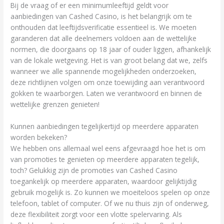
Bij de vraag of er een minimumleeftijd geldt voor
aanbiedingen van Cashed Casino, is het belangrijk om te
onthouden dat leeftijdsverificatie essentieel is. We moeten
garanderen dat alle deelnemers voldoen aan de wettelijke
normen, die doorgaans op 18 jaar of ouder liggen, afhankelijk
van de lokale wetgeving. Het is van groot belang dat we, zelfs
wanneer we alle spannende mogelijkheden onderzoeken,
deze richtlijnen volgen om onze toewijding aan verantwoord
gokken te waarborgen. Laten we verantwoord en binnen de
wettelijke grenzen genieten!
Kunnen aanbiedingen tegelijkertijd op meerdere apparaten
worden bekeken?
We hebben ons allemaal wel eens afgevraagd hoe het is om
van promoties te genieten op meerdere apparaten tegelijk,
toch? Gelukkig zijn de promoties van Cashed Casino
toegankelijk op meerdere apparaten, waardoor gelijktijdig
gebruik mogelijk is. Zo kunnen we moeiteloos spelen op onze
telefoon, tablet of computer. Of we nu thuis zijn of onderweg,
deze flexibiliteit zorgt voor een vlotte spelervaring. Als