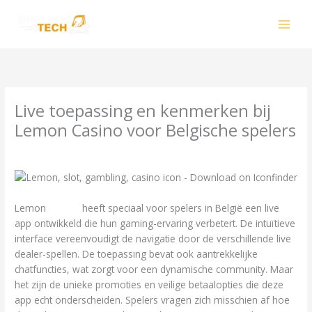
Skip
to
content
Live toepassing en kenmerken bij
Lemon Casino voor Belgische spelers
Leave a Comment
/
Uncategorized
/ By
smhalole@gmail.com
Lemon
Casino
heeft speciaal voor spelers in België een live
app ontwikkeld die hun gaming-ervaring verbetert. De intuïtieve
interface vereenvoudigt de navigatie door de verschillende live
dealer-spellen. De toepassing bevat ook aantrekkelijke
chatfuncties, wat zorgt voor een dynamische community. Maar
het zijn de unieke promoties en veilige betaalopties die deze
app echt onderscheiden. Spelers vragen zich misschien af hoe