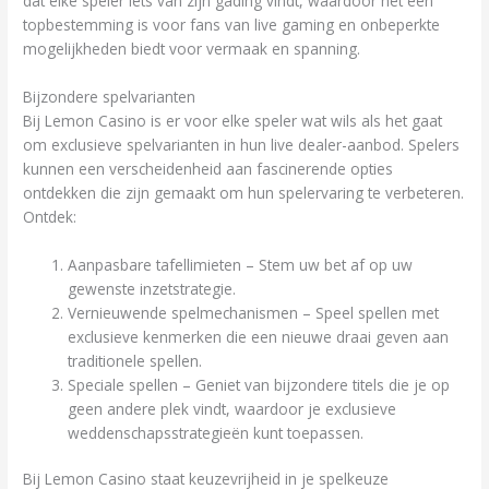
dat elke speler iets van zijn gading vindt, waardoor het een
topbestemming is voor fans van live gaming en onbeperkte
mogelijkheden biedt voor vermaak en spanning.
Bijzondere spelvarianten
Bij Lemon Casino is er voor elke speler wat wils als het gaat
om exclusieve spelvarianten in hun live dealer-aanbod. Spelers
kunnen een verscheidenheid aan fascinerende opties
ontdekken die zijn gemaakt om hun spelervaring te verbeteren.
Ontdek:
Aanpasbare tafellimieten – Stem uw bet af op uw
gewenste inzetstrategie.
Vernieuwende spelmechanismen – Speel spellen met
exclusieve kenmerken die een nieuwe draai geven aan
traditionele spellen.
Speciale spellen – Geniet van bijzondere titels die je op
geen andere plek vindt, waardoor je exclusieve
weddenschapsstrategieën kunt toepassen.
Bij Lemon Casino staat keuzevrijheid in je spelkeuze