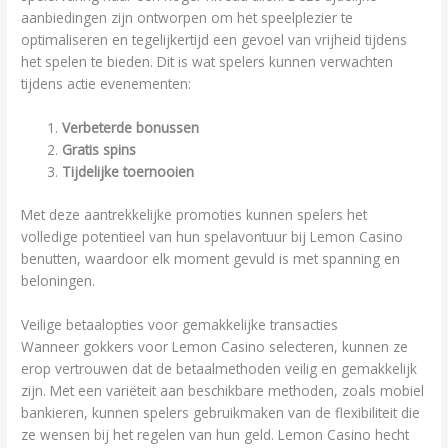
aanbiedingen zijn ontworpen om het speelplezier te
optimaliseren en tegelijkertijd een gevoel van vrijheid tijdens
het spelen te bieden. Dit is wat spelers kunnen verwachten
tijdens actie evenementen:
Verbeterde bonussen
Gratis spins
Tijdelijke toernooien
Met deze aantrekkelijke promoties kunnen spelers het
volledige potentieel van hun spelavontuur bij Lemon Casino
benutten, waardoor elk moment gevuld is met spanning en
beloningen.
Veilige betaalopties voor gemakkelijke transacties
Wanneer gokkers voor Lemon Casino selecteren, kunnen ze
erop vertrouwen dat de betaalmethoden veilig en gemakkelijk
zijn. Met een variëteit aan beschikbare methoden, zoals mobiel
bankieren, kunnen spelers gebruikmaken van de flexibiliteit die
ze wensen bij het regelen van hun geld. Lemon Casino hecht