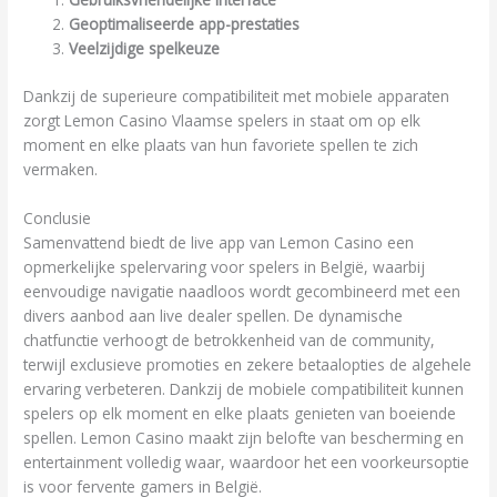
Geoptimaliseerde app-prestaties
Veelzijdige spelkeuze
Dankzij de superieure compatibiliteit met mobiele apparaten
zorgt Lemon Casino Vlaamse spelers in staat om op elk
moment en elke plaats van hun favoriete spellen te zich
vermaken.
Conclusie
Samenvattend biedt de live app van Lemon Casino een
opmerkelijke spelervaring voor spelers in België, waarbij
eenvoudige navigatie naadloos wordt gecombineerd met een
divers aanbod aan live dealer spellen. De dynamische
chatfunctie verhoogt de betrokkenheid van de community,
terwijl exclusieve promoties en zekere betaalopties de algehele
ervaring verbeteren. Dankzij de mobiele compatibiliteit kunnen
spelers op elk moment en elke plaats genieten van boeiende
spellen. Lemon Casino maakt zijn belofte van bescherming en
entertainment volledig waar, waardoor het een voorkeursoptie
is voor fervente gamers in België.