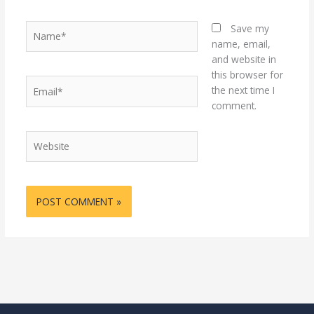
Name*
Save my
name, email,
and website in
this browser for
Email*
the next time I
comment.
Website