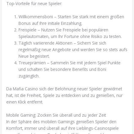
Top-Vorteile für neue Spieler:
Willkommensboni – Starten Sie stark mit einem großen
Bonus auf Ihre initiale Einzahlung.
Freispiele – Nutzen Sie Freispiele bei populären
Spielautomaten, um Ihr Fortune ohne Risiko zu testen.
Täglich variierende Aktionen – Sichern Sie sich
regelmäßig neue Angebote und werden Sie so stets aufs
Neue begeistert.
Treueprämien – Sammeln Sie mit jedem Spiel Punkte
und schalten Sie besondere Benefits und Boni
zugänglich.
Da Mafia Casino sich der Belohnung neuer Spieler gewidmet
hat, ist die Freiheit, Spiele zu entdecken und zu genießen, nur
einen Klick entfernt.
Mobile Gaming: Zocken Sie überall und zu jeder Zeit
In der Sphäre des mobilen Gamings genießen Spieler den
Komfort, immer und überall auf ihre Lieblings-Casinospiele