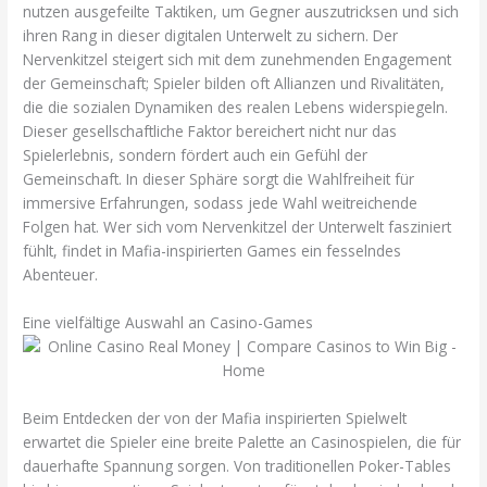
nutzen ausgefeilte Taktiken, um Gegner auszutricksen und sich
ihren Rang in dieser digitalen Unterwelt zu sichern. Der
Nervenkitzel steigert sich mit dem zunehmenden Engagement
der Gemeinschaft; Spieler bilden oft Allianzen und Rivalitäten,
die die sozialen Dynamiken des realen Lebens widerspiegeln.
Dieser gesellschaftliche Faktor bereichert nicht nur das
Spielerlebnis, sondern fördert auch ein Gefühl der
Gemeinschaft. In dieser Sphäre sorgt die Wahlfreiheit für
immersive Erfahrungen, sodass jede Wahl weitreichende
Folgen hat. Wer sich vom Nervenkitzel der Unterwelt fasziniert
fühlt, findet in Mafia-inspirierten Games ein fesselndes
Abenteuer.
Eine vielfältige Auswahl an Casino-Games
Beim Entdecken der von der Mafia inspirierten Spielwelt
erwartet die Spieler eine breite Palette an Casinospielen, die für
dauerhafte Spannung sorgen. Von traditionellen Poker-Tables