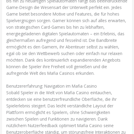
bis hin zu neuartigen Spielautomaten fängt das beeindruckende
Game-Design die Wesensart der Unterwelt perfekt ein. Jedes
Game bietet besondere Motive und Features, die für hohes
Spielvergnügen sorgen. Gamer können sich auf alles erwarten,
von strategischen Card-Games bis hin zu lebhaften,
energiegeladenen digitalen Spielautomaten – ein Erlebnis, das
gleichermaßen aufregend und fesselnd ist. Die Bandbreite
ermöglicht es den Gamern, ihr Abenteuer selbst zu wählen,
egal ob sie den Wettbewerb suchen oder einfach nur relaxen
möchten. Dank des kontinuierlich expandierenden Angebots
können die Spieler ihre Freiheit voll genießen und die
aufregende Welt des Mafia Casinos erkunden.
Benutzererfahrung: Navigation im Mafia Casino
Sobald Spieler in die Welt von Mafia Casino eintauchen,
entdecken sie eine benutzerfreundliche Oberfläche, die ihr
Spielerlebnis steigert. Das leicht verständliche Layout der
Plattform ermöglicht es Spielern, ohne Schwierigkeiten
zwischen Spielen und Funktionen zu navigieren. Dank
nützlichem Nutzerfeedback optimiert Mafia Casino seine
Benutzeroberfläche ständig, um störungsfreie Interaktionen zu