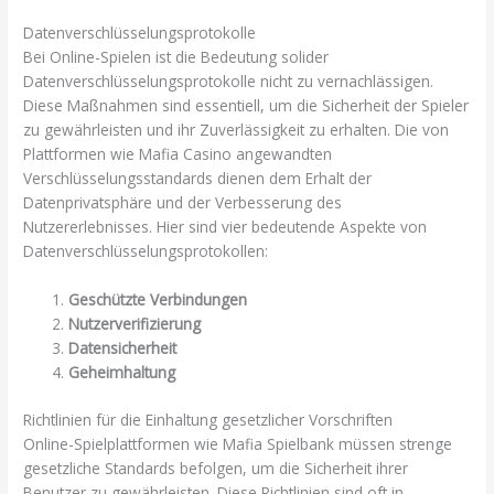
Datenverschlüsselungsprotokolle
Bei Online-Spielen ist die Bedeutung solider
Datenverschlüsselungsprotokolle nicht zu vernachlässigen.
Diese Maßnahmen sind essentiell, um die Sicherheit der Spieler
zu gewährleisten und ihr Zuverlässigkeit zu erhalten. Die von
Plattformen wie Mafia Casino angewandten
Verschlüsselungsstandards dienen dem Erhalt der
Datenprivatsphäre und der Verbesserung des
Nutzererlebnisses. Hier sind vier bedeutende Aspekte von
Datenverschlüsselungsprotokollen:
Geschützte Verbindungen
Nutzerverifizierung
Datensicherheit
Geheimhaltung
Richtlinien für die Einhaltung gesetzlicher Vorschriften
Online-Spielplattformen wie Mafia Spielbank müssen strenge
gesetzliche Standards befolgen, um die Sicherheit ihrer
Benutzer zu gewährleisten. Diese Richtlinien sind oft in