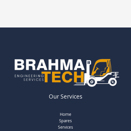
Our Services
Home
Spares
Services