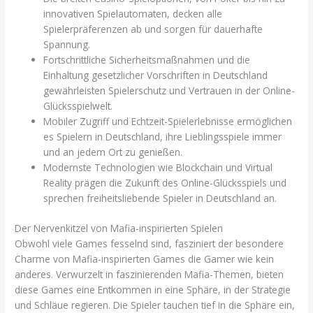
innovativen Spielautomaten, decken alle
Spielerpräferenzen ab und sorgen für dauerhafte
Spannung.
Fortschrittliche Sicherheitsmaßnahmen und die
Einhaltung gesetzlicher Vorschriften in Deutschland
gewährleisten Spielerschutz und Vertrauen in der Online-
Glücksspielwelt.
Mobiler Zugriff und Echtzeit-Spielerlebnisse ermöglichen
es Spielern in Deutschland, ihre Lieblingsspiele immer
und an jedem Ort zu genießen.
Modernste Technologien wie Blockchain und Virtual
Reality prägen die Zukunft des Online-Glücksspiels und
sprechen freiheitsliebende Spieler in Deutschland an.
Der Nervenkitzel von Mafia-inspirierten Spielen
Obwohl viele Games fesselnd sind, fasziniert der besondere
Charme von Mafia-inspirierten Games die Gamer wie kein
anderes. Verwurzelt in faszinierenden Mafia-Themen, bieten
diese Games eine Entkommen in eine Sphäre, in der Strategie
und Schläue regieren. Die Spieler tauchen tief in die Sphäre ein,