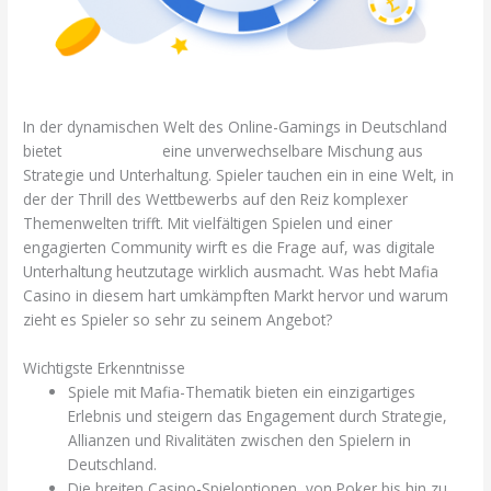
In der dynamischen Welt des Online-Gamings in Deutschland
bietet
Mafia Payout
eine unverwechselbare Mischung aus
Strategie und Unterhaltung. Spieler tauchen ein in eine Welt, in
der der Thrill des Wettbewerbs auf den Reiz komplexer
Themenwelten trifft. Mit vielfältigen Spielen und einer
engagierten Community wirft es die Frage auf, was digitale
Unterhaltung heutzutage wirklich ausmacht. Was hebt Mafia
Casino in diesem hart umkämpften Markt hervor und warum
zieht es Spieler so sehr zu seinem Angebot?
Wichtigste Erkenntnisse
Spiele mit Mafia-Thematik bieten ein einzigartiges
Erlebnis und steigern das Engagement durch Strategie,
Allianzen und Rivalitäten zwischen den Spielern in
Deutschland.
Die breiten Casino-Spieloptionen, von Poker bis hin zu