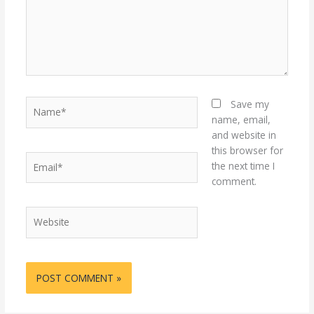
Name*
Save my
name, email,
and website in
this browser for
Email*
the next time I
comment.
Website