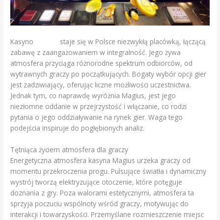
Kasyno
Magius
staje się w Polsce niezwykłą placówką, łączącą
zabawę z zaangażowaniem w integralność. Jego żywa
atmosfera przyciąga różnorodne spektrum odbiorców, od
wytrawnych graczy po początkujących. Bogaty wybór opcji gier
jest zadziwiający, oferując liczne możliwości uczestnictwa.
Jednak tym, co naprawdę wyróżnia Magius, jest jego
niezłomne oddanie w przejrzystość i włączanie, co rodzi
pytania o jego oddziaływanie na rynek gier. Waga tego
podejścia inspiruje do pogłębionych analiz.
Tętniąca życiem atmosfera dla graczy
Energetyczna atmosfera kasyna Magius urzeka graczy od
momentu przekroczenia progu. Pulsujące światła i dynamiczny
wystrój tworzą elektryzujące otoczenie, które potęguje
doznania z gry. Poza walorami estetycznymi, atmosfera ta
sprzyja poczuciu wspólnoty wśród graczy, motywując do
interakcji i towarzyskości. Przemyślane rozmieszczenie miejsc