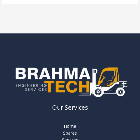
Our Services
Home
Spares
Services