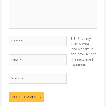
Name*
Save my
name, email,
and website in
this browser for
Email*
the next time I
comment.
Website