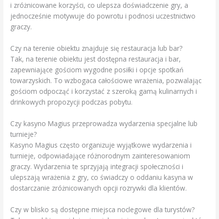
i zróżnicowane korzyści, co ulepsza doświadczenie gry, a
jednocześnie motywuje do powrotu i podnosi uczestnictwo
graczy.
Czy na terenie obiektu znajduje się restauracja lub bar?
Tak, na terenie obiektu jest dostępna restauracja i bar,
zapewniające gościom wygodne posiłki i opcje spotkań
towarzyskich. To wzbogaca całościowe wrażenia, pozwalając
gościom odpocząć i korzystać z szeroką gamą kulinarnych i
drinkowych propozycji podczas pobytu.
Czy kasyno Magius przeprowadza wydarzenia specjalne lub
turnieje?
Kasyno Magius często organizuje wyjątkowe wydarzenia i
turnieje, odpowiadające różnorodnym zainteresowaniom
graczy. Wydarzenia te sprzyjają integracji społeczności i
ulepszają wrażenia z gry, co świadczy o oddaniu kasyna w
dostarczanie zróżnicowanych opcji rozrywki dla klientów.
Czy w blisko są dostępne miejsca noclegowe dla turystów?