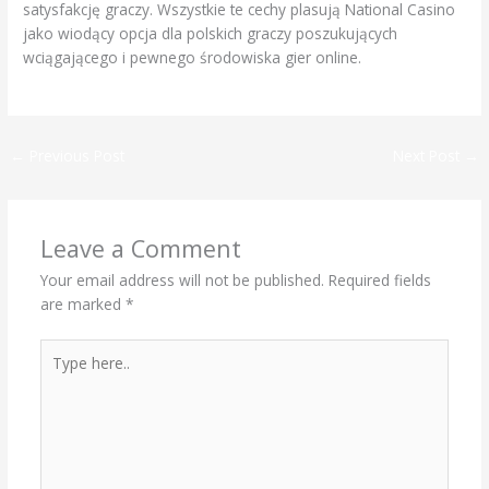
satysfakcję graczy. Wszystkie te cechy plasują National Casino
jako wiodący opcja dla polskich graczy poszukujących
wciągającego i pewnego środowiska gier online.
←
Previous Post
Next Post
→
Leave a Comment
Your email address will not be published.
Required fields
are marked
*
Type
here..