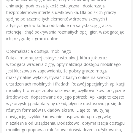
animacje, podnoszą jakość estetyczną i dostarczają
bezproblemowy interfejs użytkownika. Dla polskich graczy
spójne połączenie tych elementów środowiskowych i
artystycznych w końcu oddziałuje na satysfakcję gracza,
retencję i chęć odkrywania rozmaitych opcji gier, wzbogacając
ich przygodę z grami online.
Optymalizacja dostępu mobilnego
Dzięki imponującej estetyce wizualnej, która już teraz
wzbogaca wrażenia z gry, optymalizacja dostępu mobilnego
jest kluczowa w zapewnieniu, że polscy gracze mogą
maksymalnie wykorzystywać z kasyn online na swoich
urządzeniach mobilnych i iPadach. Rozwój specjalnych aplikacji
mobilnych oferuje zoptymalizowane, użytkownikowi przyjazne
środowisko, dopasowane do jego potrzeb. Aplikacje te często
wykorzystują adaptacyjny układ, płynnie dostosowując się do
różnych formatów i układów ekranu. Daje to intuicyjną
nawigację, szybkie ładowanie i usprawnioną rozgrywkę
niezależnie od urządzenia. Dodatkowo, optymalizacja dostępu
mobilnego poprawia całościowe doświadczenia użytkownika,