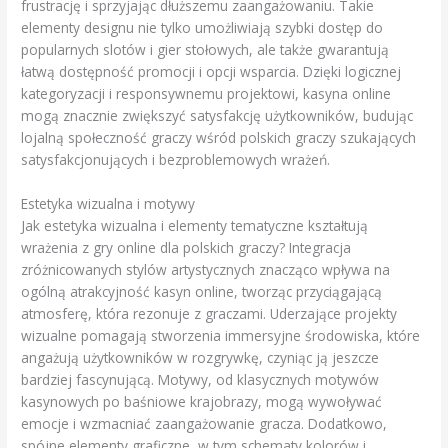
frustrację i sprzyjając dłuższemu zaangażowaniu. Takie
elementy designu nie tylko umożliwiają szybki dostęp do
popularnych slotów i gier stołowych, ale także gwarantują
łatwą dostępność promocji i opcji wsparcia. Dzięki logicznej
kategoryzacji i responsywnemu projektowi, kasyna online
mogą znacznie zwiększyć satysfakcję użytkowników, budując
lojalną społeczność graczy wśród polskich graczy szukających
satysfakcjonujących i bezproblemowych wrażeń.
Estetyka wizualna i motywy
Jak estetyka wizualna i elementy tematyczne kształtują
wrażenia z gry online dla polskich graczy? Integracja
zróżnicowanych stylów artystycznych znacząco wpływa na
ogólną atrakcyjność kasyn online, tworząc przyciągającą
atmosferę, która rezonuje z graczami. Uderzające projekty
wizualne pomagają stworzenia immersyjne środowiska, które
angażują użytkowników w rozgrywkę, czyniąc ją jeszcze
bardziej fascynującą. Motywy, od klasycznych motywów
kasynowych po baśniowe krajobrazy, mogą wywoływać
emocje i wzmacniać zaangażowanie gracza. Dodatkowo,
spójne elementy graficzne, w tym schematy kolorów i