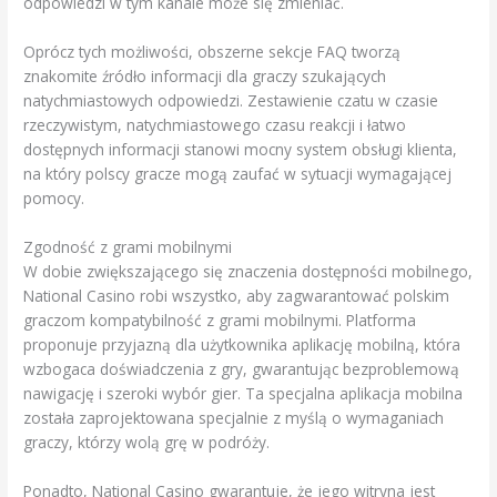
odpowiedzi w tym kanale może się zmieniać.
Oprócz tych możliwości, obszerne sekcje FAQ tworzą
znakomite źródło informacji dla graczy szukających
natychmiastowych odpowiedzi. Zestawienie czatu w czasie
rzeczywistym, natychmiastowego czasu reakcji i łatwo
dostępnych informacji stanowi mocny system obsługi klienta,
na który polscy gracze mogą zaufać w sytuacji wymagającej
pomocy.
Zgodność z grami mobilnymi
W dobie zwiększającego się znaczenia dostępności mobilnego,
National Casino robi wszystko, aby zagwarantować polskim
graczom kompatybilność z grami mobilnymi. Platforma
proponuje przyjazną dla użytkownika aplikację mobilną, która
wzbogaca doświadczenia z gry, gwarantując bezproblemową
nawigację i szeroki wybór gier. Ta specjalna aplikacja mobilna
została zaprojektowana specjalnie z myślą o wymaganiach
graczy, którzy wolą grę w podróży.
Ponadto, National Casino gwarantuje, że jego witryna jest