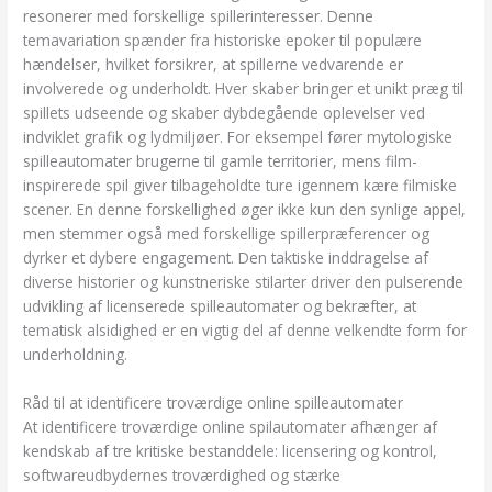
resonerer med forskellige spillerinteresser. Denne
temavariation spænder fra historiske epoker til populære
hændelser, hvilket forsikrer, at spillerne vedvarende er
involverede og underholdt. Hver skaber bringer et unikt præg til
spillets udseende og skaber dybdegående oplevelser ved
indviklet grafik og lydmiljøer. For eksempel fører mytologiske
spilleautomater brugerne til gamle territorier, mens film-
inspirerede spil giver tilbageholdte ture igennem kære filmiske
scener. En denne forskellighed øger ikke kun den synlige appel,
men stemmer også med forskellige spillerpræferencer og
dyrker et dybere engagement. Den taktiske inddragelse af
diverse historier og kunstneriske stilarter driver den pulserende
udvikling af licenserede spilleautomater og bekræfter, at
tematisk alsidighed er en vigtig del af denne velkendte form for
underholdning.
Råd til at identificere troværdige online spilleautomater
At identificere troværdige online spilautomater afhænger af
kendskab af tre kritiske bestanddele: licensering og kontrol,
softwareudbydernes troværdighed og stærke