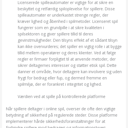
Licenserede spilleautomater er vigtige for at sikre en
beskyttet og retfærdig spiloplevelse for spillere. Disse
spilleautomater er underkastet strenge regler, der
kræver lighed og åbenhed i spilmetoder. Licenseret spil
fungerer som en grundpille i at sikre kvaliteten i
spilsektoren og giver spillere tillid til deres
gevinstmuligheder. Den tilsyns effekt af et sådant tilsyn
kan ikke overvurderes; det spiller en vigtig rolle i at bygge
tillid mellem operatører og deres klienter. Ved at følge
regler er firmaer forpligtet til at anvende metoder, der
sikrer deltagernes interesser og støtter etisk spil. Dette
danner et område, hvor deltagere kan involvere sig uden
frygt for bedrag eller fup, og dermed fremme en
spilmiljø, der er forankret i integritet og lighed.
Værdien ved at spille på kontrollerede platforme
Når spillere deltager i online spil, overser de ofte den vigtige
betydning af sikkerhed på regulerede steder. Disse platforme
implementerer hårde sikkerhedsforanstaltninger for at
forhindre spillere mod bedrageri og informationstyveri.