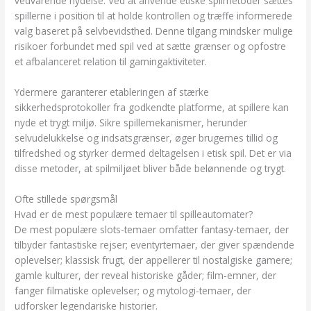
vedvarende nydelse. Ved at anvende etiske spilmetoder sættes
spillerne i position til at holde kontrollen og træffe informerede
valg baseret på selvbevidsthed. Denne tilgang mindsker mulige
risikoer forbundet med spil ved at sætte grænser og opfostre
et afbalanceret relation til gamingaktiviteter.
Ydermere garanterer etableringen af stærke
sikkerhedsprotokoller fra godkendte platforme, at spillere kan
nyde et trygt miljø. Sikre spillemekanismer, herunder
selvudelukkelse og indsatsgrænser, øger brugernes tillid og
tilfredshed og styrker dermed deltagelsen i etisk spil. Det er via
disse metoder, at spilmiljøet bliver både belønnende og trygt.
Ofte stillede spørgsmål
Hvad er de mest populære temaer til spilleautomater?
De mest populære slots-temaer omfatter fantasy-temaer, der
tilbyder fantastiske rejser; eventyrtemaer, der giver spændende
oplevelser; klassisk frugt, der appellerer til nostalgiske gamere;
gamle kulturer, der reveal historiske gåder; film-emner, der
fanger filmatiske oplevelser; og mytologi-temaer, der
udforsker legendariske historier.