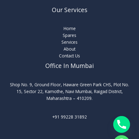
Our Services
Home
Spares
Services
About
Contact Us
Office In Mumbai
Shop No. 9, Ground Floor, Haware Green Park CHS, Plot No.
15, Sector 22, Kamothe, Navi Mumbai, Raigad District,
Maharashtra – 410209.
+91 99228 31892