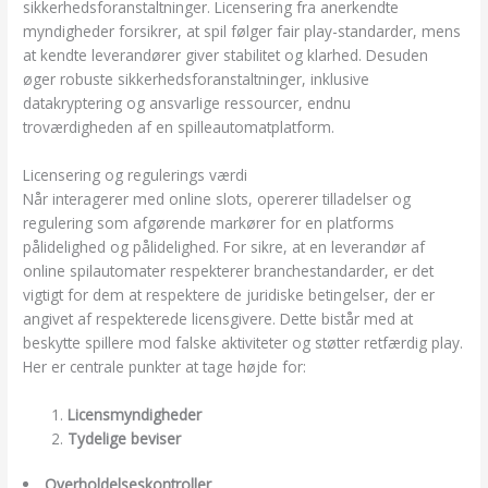
sikkerhedsforanstaltninger. Licensering fra anerkendte
myndigheder forsikrer, at spil følger fair play-standarder, mens
at kendte leverandører giver stabilitet og klarhed. Desuden
øger robuste sikkerhedsforanstaltninger, inklusive
datakryptering og ansvarlige ressourcer, endnu
troværdigheden af en spilleautomatplatform.
Licensering og regulerings værdi
Når interagerer med online slots, opererer tilladelser og
regulering som afgørende markører for en platforms
pålidelighed og pålidelighed. For sikre, at en leverandør af
online spilautomater respekterer branchestandarder, er det
vigtigt for dem at respektere de juridiske betingelser, der er
angivet af respekterede licensgivere. Dette bistår med at
beskytte spillere mod falske aktiviteter og støtter retfærdig play.
Her er centrale punkter at tage højde for:
Licensmyndigheder
Tydelige beviser
Overholdelseskontroller