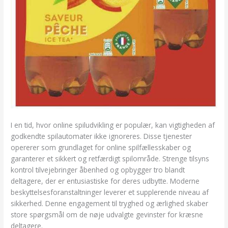
I en tid, hvor online spiludvikling er populær, kan vigtigheden af
godkendte spilautomater ikke ignoreres. Disse tjenester
opererer som grundlaget for online spilfællesskaber og
garanterer et sikkert og retfærdigt spilområde. Strenge tilsyns
kontrol tilvejebringer åbenhed og opbygger tro blandt
deltagere, der er entusiastiske for deres udbytte. Moderne
beskyttelsesforanstaltninger leverer et supplerende niveau af
sikkerhed. Denne engagement til tryghed og ærlighed skaber
store spørgsmål om de nøje udvalgte gevinster for kræsne
deltagere.