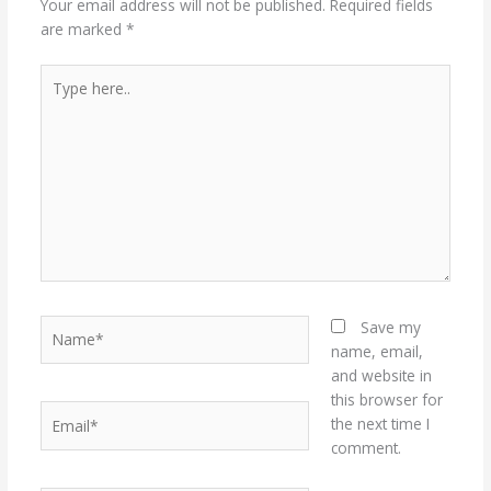
Your email address will not be published.
Required fields
are marked
*
Type
here..
Name*
Save my
name, email,
and website in
this browser for
Email*
the next time I
comment.