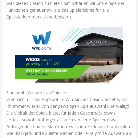
was dieses Casino zu bieten hat. Schauen wir uns einige der
Funktionen genauer an, die das Spielerlebnis für alle
Spielstärken merklich verbessern.
Eine breite Auswahl an Spielen
Wenn ich mir das Angebot im Win Airlines Casino ansehe, bin
ich immer wieder von der gewaltigen Spielauswahl überwältigt.
Die Vielfalt der Spiele bietet für jeden Geschmack etwas,
sodass sowohl Anfänger als auch versierte Spieler etwas
Aufregendes finden. Man kann zwischen zeitlosen Tischspielen
wie Blackjack und Roulette wählen oder eine große Auswahl an