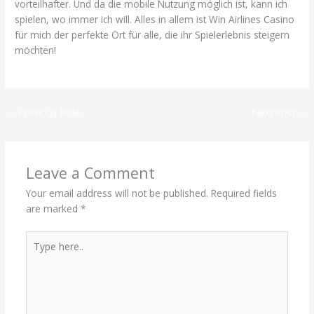
vorteilhafter. Und da die mobile Nutzung möglich ist, kann ich
spielen, wo immer ich will. Alles in allem ist Win Airlines Casino
für mich der perfekte Ort für alle, die ihr Spielerlebnis steigern
möchten!
←
Previous Post
Next Post
→
Leave a Comment
Your email address will not be published.
Required fields
are marked
*
Type
here..