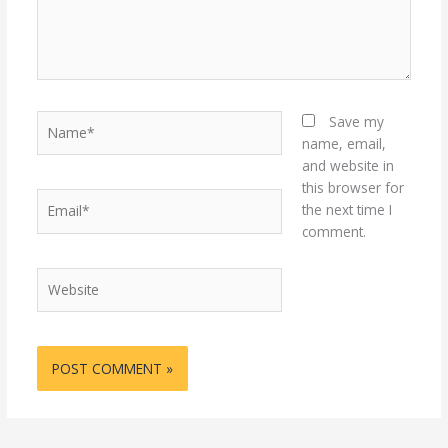
Name*
Save my
name, email,
and website in
this browser for
Email*
the next time I
comment.
Website