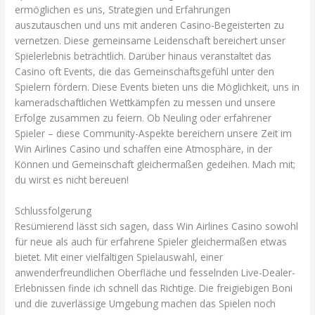
ermöglichen es uns, Strategien und Erfahrungen
auszutauschen und uns mit anderen Casino-Begeisterten zu
vernetzen. Diese gemeinsame Leidenschaft bereichert unser
Spielerlebnis beträchtlich. Darüber hinaus veranstaltet das
Casino oft Events, die das Gemeinschaftsgefühl unter den
Spielern fördern. Diese Events bieten uns die Möglichkeit, uns in
kameradschaftlichen Wettkämpfen zu messen und unsere
Erfolge zusammen zu feiern. Ob Neuling oder erfahrener
Spieler – diese Community-Aspekte bereichern unsere Zeit im
Win Airlines Casino und schaffen eine Atmosphäre, in der
Können und Gemeinschaft gleichermaßen gedeihen. Mach mit;
du wirst es nicht bereuen!
Schlussfolgerung
Resümierend lässt sich sagen, dass Win Airlines Casino sowohl
für neue als auch für erfahrene Spieler gleichermaßen etwas
bietet. Mit einer vielfältigen Spielauswahl, einer
anwenderfreundlichen Oberfläche und fesselnden Live-Dealer-
Erlebnissen finde ich schnell das Richtige. Die freigiebigen Boni
und die zuverlässige Umgebung machen das Spielen noch