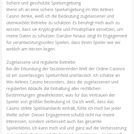
Sichere und geschützte Spielumgebung
Wenn ich an eine sichere Spielumgebung im Win Airlines
Casino denke, weiß ich die Bedeutung zugelassener und
überwachter Betriebe zu schätzen. Es beruhigt mich auch zu
wissen, dass sie Kryptografie und Privatsphäre einsetzen, um
meine Daten zu schützen. Darüber hinaus zeigt ihr Engagement
für verantwortungsvolles Spielen, dass ihnen Spieler wie wir
wirklich am Herzen liegen.
Zugelassene und regulierte Betriebe
Bei der Erkundung der faszinierenden Welt der Online-Casinos
ist ein zuverlässiges Spielumfeld unerlässlich. Ich schätze an
Win Airlines Casino besonders, dass die zugelassenen und
regulierten Abläufe die Einhaltung aller rechtlichen
Bestimmungen gewährleisten, was für das Vertrauen der
Spieler von größter Bedeutung ist. Da ich weiß, dass das
Casino strikte Spielstandards einhält, fühle ich mich bei jeder
Wette sicher. Dieses Engagement schützt nicht nur meine
Interessen, sondern verbessert auch das gesamte
Spielerlebnis. Ich kann mich voll und ganz auf die Verbesserung