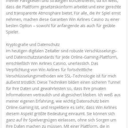
meiner Fähigkeiten und Strategien konzentrieren, da ich weiß,
dass die Plattform gesetzeskonform arbeitet und eine gerechte
und transparente Atmosphäre bietet. Für alle, die ihr Spiel ernst
nehmen, machen diese Garantien Win Airlines Casino zu einer
besten Option – sowohl für anfangende als auch für geübte
Spieler.
Kryptografie und Datenschutz
Im heutigen digitalen Zeitalter sind robuste Verschlüsselungs-
und Datenschutzstandards für jede Online-Gaming-Plattform,
einschließlich Win Airlines Casino, unerlässlich. Das
Verpflichtung von Win Airlines für fortschrittliche
Verschlüsselungsmethoden wie SSL-Technologie ist für mich
äußerst tröstlich. Diese Techniken bilden einen sicheren Tunnel
für Ihre Daten und gewährleisten so, dass Ihre privaten
Informationen vertraulich und abgesichert bleiben. Ich weiß aus
meiner eigenen Erfahrung, wie wichtig Datenschutz beim
Online-Gaming ist, und respektiere es sehr, dass Win Airlines
diesem Aspekt größte Bedeutung einräumt. Sie können sich
ganz auf Ihr Spielvergnügen einlassen, ohne sich Sorgen um
Ihre Daten machen zu müssen. Mit einer Plattform, die in