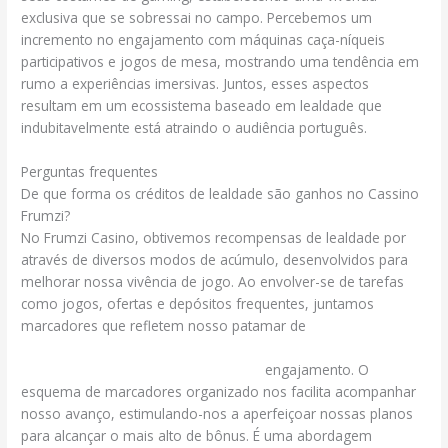
exclusiva que se sobressai no campo. Percebemos um
incremento no engajamento com máquinas caça-níqueis
participativos e jogos de mesa, mostrando uma tendência em
rumo a experiências imersivas. Juntos, esses aspectos
resultam em um ecossistema baseado em lealdade que
indubitavelmente está atraindo o audiência português.
Perguntas frequentes
De que forma os créditos de lealdade são ganhos no Cassino
Frumzi?
No Frumzi Casino, obtivemos recompensas de lealdade por
através de diversos modos de acúmulo, desenvolvidos para
melhorar nossa vivência de jogo. Ao envolver-se de tarefas
como jogos, ofertas e depósitos frequentes, juntamos
marcadores que refletem nosso patamar de
https://apnews.com/article/trump-casino-new-york-
252cc3bafd1b097adf7a8afd516f1859
engajamento. O
esquema de marcadores organizado nos facilita acompanhar
nosso avanço, estimulando-nos a aperfeiçoar nossas planos
para alcançar o mais alto de bônus. É uma abordagem