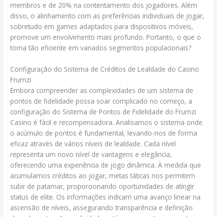
membros e de 20% na contentamento dos jogadores. Além
disso, o alinhamento com as preferências individuais de jogar,
sobretudo em games adaptados para dispositivos móveis,
promove um envolvimento mais profundo. Portanto, o que o
torna tão eficiente em variados segmentos populacionais?
Configuração do Sistema de Créditos de Lealdade do Casino
Frumzi
Embora compreender as complexidades de um sistema de
pontos de fidelidade possa soar complicado no começo, a
configuração do Sistema de Pontos de Fidelidade do Frumzi
Casino é fácil e recompensadora. Analisamos o sistema onde
o acúmulo de pontos é fundamental, levando-nos de forma
eficaz através de vários níveis de lealdade. Cada nível
representa um novo nível de vantagens e elegância,
oferecendo uma experiência de jogo dinâmica. À medida que
acumulamos créditos ao jogar, metas táticas nos permitem
subir de patamar, proporcionando oportunidades de atingir
status de elite. Os informações indicam uma avanço linear na
ascensão de níveis, assegurando transparência e definição