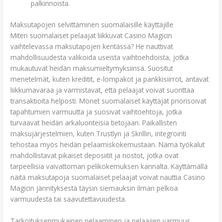
palkinnoista.
Maksutapojen selvittäminen suomalaisille käyttäjille
Miten suomalaiset pelaajat liikkuvat Casino Magicin
vaihtelevassa maksutapojen kentässä? He nauttivat
mahdollisuudesta valikoida useista vaihtoehdoista, jotka
mukautuvat heidän maksumieltymyksiinsä. Suositut
menetelmät, kuten kreditit, e-lompakot ja pankkisiirrot, antavat
liikkumavaraa ja varmistavat, että pelaajat voivat suorittaa
transaktioita helposti. Monet suomalaiset käyttäjät priorisoivat
tapahtumien varmuutta ja suosivat vaihtoehtoja, jotka
turvaavat heidän arkaluonteisia tietojaan. Paikallisten
maksujärjestelmien, kuten Trustlyn ja Skrillin, integrointi
tehostaa myös heidän pelaamiskokemustaan. Nämä työkalut
mahdollistavat pikaiset deposiitit ja nostot, jotka ovat
tarpeellisia vaivattoman pelikokemuksen kannalta. Käyttämällä
näitä maksutapoja suomalaiset pelaajat voivat nauttia Casino
Magicin jännityksestä täysin siemauksin ilman pelkoa
varmuudesta tai saavutettavuudesta.
Tarkoituksenmukainen pelaaminen ja pelaajien varmuus