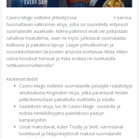
Casino Magic esittelee yhteistyössä
Kingmaker Casino
n kanssa
huomattavan valikoiman etuja, jotka on suunniteltu erityisesti
suomalaisille asiakkaille. Nämä palkinnot eivät ole pelkästään
rahallisia houkuttimia, vaan ne myös juhlistavat suomalaista
kulttuuria ja paikallisia tapoja. Laajan pelivalikoiman ja
sesonkikohtaisten tarjousten ansiosta koettavaa riittää. Miten
nämä bonukset toimivat ja mikä erottaa ne ruuhkaisilla
nettikasinomarkkinoilla?
Keskeiset tiedot
Casino Magic esittelee suomalaisille pelaajille räätälöityjä
ainutlaatuisia Kingmaker-etuja, jotka parantavat heidän
pelikokemustaan paikallisilla vivahteilla ja eduilla.
Saadaksesi etuja, luo tili Casino Magic -sivustolla ja
todista henkilöllisyytesi päästäksesi pääsyn
kampanjoihin.
Useat maksutavat, kuten Trustly ja Skrill, varmistavat
luotettavat ja helppokäyttöiset maksut suomalaisille