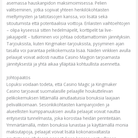
asemassa hauskanpidon maksimoimisessa. Pelien
valitseminen, jotka sopivat yhteen henkilökohtaisten
mieltymysten ja taitotasojen kanssa, voi lisätä sekä
sitoutumista että potentiaalisia voittoja. Erilaisten vaihtoehtojen
– olipa kyseessä sitten hedelmäpelit, korttipelit tai live-
jakajapelit – tutkiminen voi johtaa odottamattomiin jännityksiin.
Tarjouksista, kuten Kingmaker-tarjouksista, pysyminen ajan
tasalla voi parantaa pelikokemusta lisää. Näiden vinkkien avulla
pelaajat voivat aidosti nauttia Casino Magicin tarjoamasta
jännityksestä ja yhtä aikaa ylläpitää kohtuullista asennetta.
Johtopäätös
Lopuksi voidaan todeta, että Casino Magic ja Kingmaker
Casino tarjoavat suomalaisille pelaajille houkuttelevan
pelikokemuksen liittämällä ainutlaatuisia bonuksia laajaan
pelivalikoimaan. Sesonkikohtaisten kampanjoiden ja
alueellisten kumppanuuksien avulla pelaajat voivat nauttia
erityisestä tunnelmasta, joka korostaa heidän perinteitään.
Ymmärtämällä, miten bonuksia lunastaa ja käyttämällä monia
maksutapoja, pelaajat voivat lisätä kokonaisvaltaista