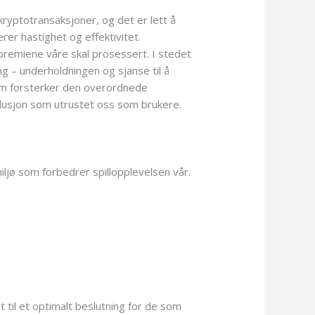
ryptotransaksjoner, og det er lett å
rer hastighet og effektivitet.
 premiene våre skal prosessert. I stedet
g – underholdningen og sjanse til å
 som forsterker den overordnede
volusjon som utrustet oss som brukere.
miljø som forbedrer spillopplevelsen vår.
 til et optimalt beslutning for de som