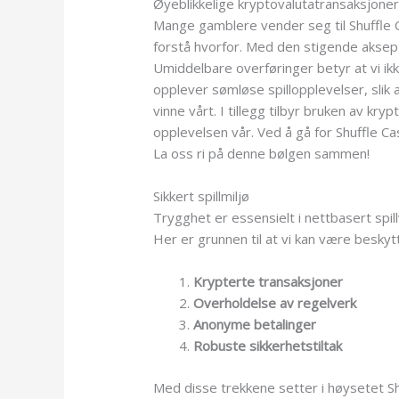
Øyeblikkelige kryptovalutatransaksjone
Mange gamblere vender seg til Shuffle C
forstå hvorfor. Med den stigende aksepte
Umiddelbare overføringer betyr at vi ikk
opplever sømløse spillopplevelser, slik
vinne vårt. I tillegg tilbyr bruken av k
opplevelsen vår. Ved å gå for Shuffle Ca
La oss ri på denne bølgen sammen!
Sikkert spillmiljø
Trygghet er essensielt i nettbasert spil
Her er grunnen til at vi kan være beskyt
Krypterte transaksjoner
Overholdelse av regelverk
Anonyme betalinger
Robuste sikkerhetstiltak
Med disse trekkene setter i høysetet Sh