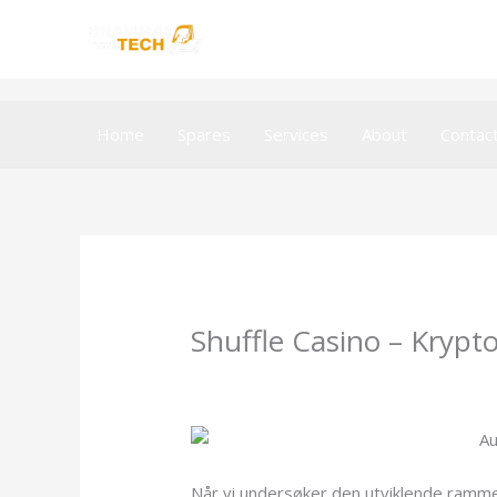
Skip
to
content
Home
Spares
Services
About
Contac
Shuffle Casino – Krypto
Leave a Comment
/
Uncategorized
/ B
Når vi undersøker den utviklende rammen 