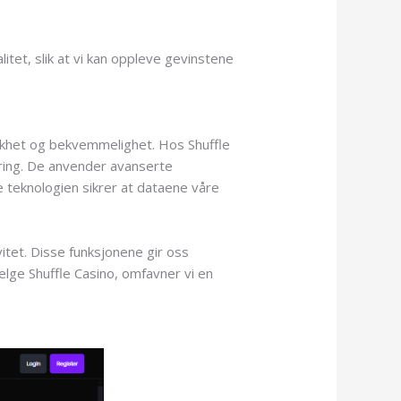
itet, slik at vi kan oppleve gevinstene
skhet og bekvemmelighet. Hos Shuffle
mring. De anvender avanserte
e teknologien sikrer at dataene våre
ivitet. Disse funksjonene gir oss
elge Shuffle Casino, omfavner vi en