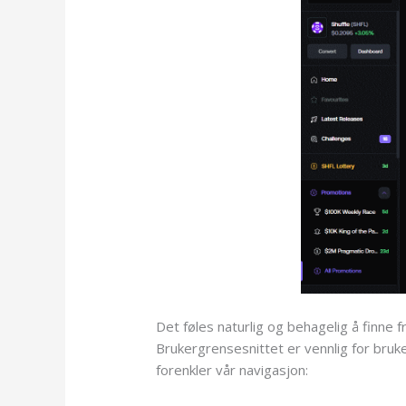
Det føles naturlig og behagelig å finne
Brukergrensesnittet er vennlig for bruk
forenkler vår navigasjon: