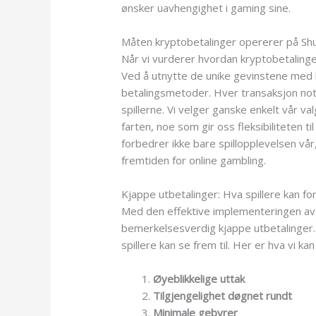
ønsker uavhengighet i gaming sine.
Måten kryptobetalinger opererer på Shu
Når vi vurderer hvordan kryptobetalinger
Ved å utnytte de unike gevinstene med 
betalingsmetoder. Hver transaksjon note
spillerne. Vi velger ganske enkelt vår v
farten, noe som gir oss fleksibiliteten 
forbedrer ikke bare spillopplevelsen vå
fremtiden for online gambling.
Kjappe utbetalinger: Hva spillere kan fo
Med den effektive implementeringen av k
bemerkelsesverdig kjappe utbetalinger. D
spillere kan se frem til. Her er hva vi kan 
Øyeblikkelige uttak
Tilgjengelighet døgnet rundt
Minimale gebyrer