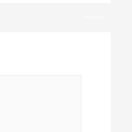
Next Post
→