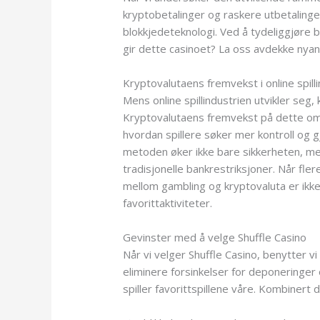
kryptobetalinger og raskere utbetaling
blokkjedeteknologi. Ved å tydeliggjøre b
gir dette casinoet? La oss avdekke nyan
Kryptovalutaens fremvekst i online spill
Mens online spillindustrien utvikler seg,
Kryptovalutaens fremvekst på dette omr
hvordan spillere søker mer kontroll og g
metoden øker ikke bare sikkerheten, me
tradisjonelle bankrestriksjoner. Når fle
mellom gambling og kryptovaluta er ikke 
favorittaktiviteter.
Gevinster med å velge Shuffle Casino
Når vi velger Shuffle Casino, benytter 
eliminere forsinkelser for deponeringer 
spiller favorittspillene våre. Kombinert