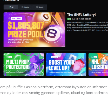
 frem på Shuffle Casinos plattform, ettersom layouten er utformet
eren og leder oss smidig gjennom spillene, tilbud og kontoadmini