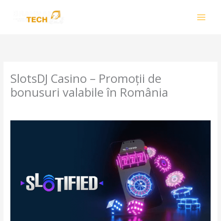
Skip
to
content
SlotsDJ Casino – Promoții de
bonusuri valabile în România
Leave a Comment
/
Uncategorized
/ By
smhalole@gmail.com