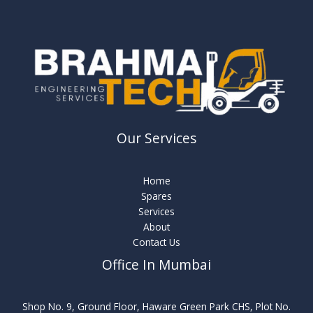
Our Services
Home
Spares
Services
About
Contact Us
Office In Mumbai
Shop No. 9, Ground Floor, Haware Green Park CHS, Plot No.