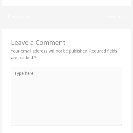
←
Previous Post
Next Post
→
Leave a Comment
Your email address will not be published.
Required fields
are marked
*
Type
here..