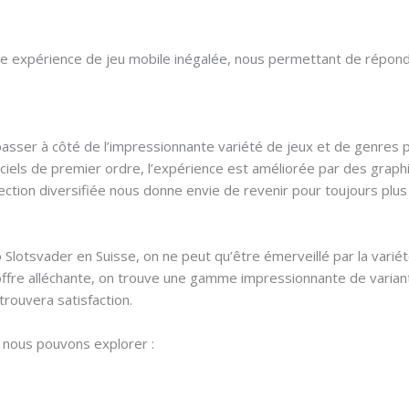
une expérience de jeu mobile inégalée, nous permettant de répon
asser à côté de l’impressionnante variété de jeux et de genres p
iciels de premier ordre, l’expérience est améliorée par des grap
ction diversifiée nous donne envie de revenir pour toujours plus 
 Slotsvader en Suisse, on ne peut qu’être émerveillé par la varié
 offre alléchante, on trouve une gamme impressionnante de varia
trouvera satisfaction.
 nous pouvons explorer :