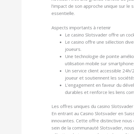
l’impact de son approche unique sur le
essentielle.
Aspects importants à retenir
Le casino Slotsvader offre un coc
Le casino offre une sélection div
joueurs.
Une technologie de pointe amélio
utilisation mobile sur smartphone
Un service client accessible 24h
joueur et soutiennent les société
L’engagement en faveur du déve
durables et renforce les liens co
Les offres uniques du casino Slotsvader
En entrant au Casino Slotsvader en Suis
innovantes. Cette offre distinctive nous
sein de la communauté Slotsvader, nous