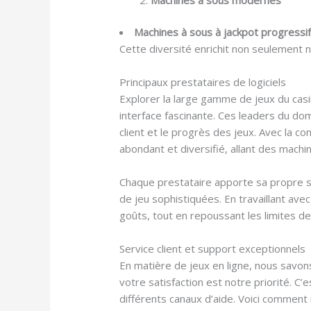
Machines à sous à jackpot progressi
Cette diversité enrichit non seulement 
Principaux prestataires de logiciels
Explorer la large gamme de jeux du casi
interface fascinante. Ces leaders du dom
client et le progrès des jeux. Avec la c
abondant et diversifié, allant des machi
Chaque prestataire apporte sa propre s
de jeu sophistiquées. En travaillant av
goûts, tout en repoussant les limites de 
Service client et support exceptionnels
En matière de jeux en ligne, nous savons
votre satisfaction est notre priorité.
différents canaux d’aide. Voici comment