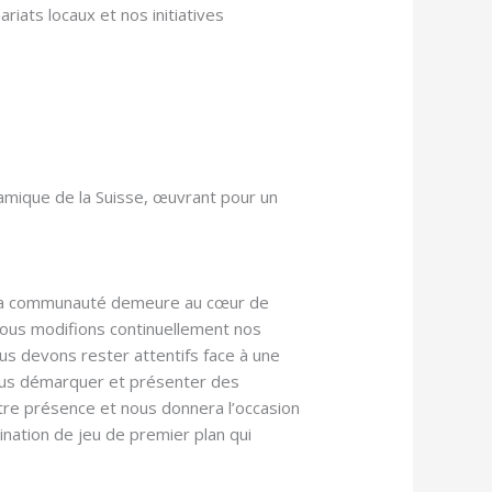
iats locaux et nos initiatives
namique de la Suisse, œuvrant pour un
rs la communauté demeure au cœur de
e nous modifions continuellement nos
ous devons rester attentifs face à une
nous démarquer et présenter des
otre présence et nous donnera l’occasion
ation de jeu de premier plan qui