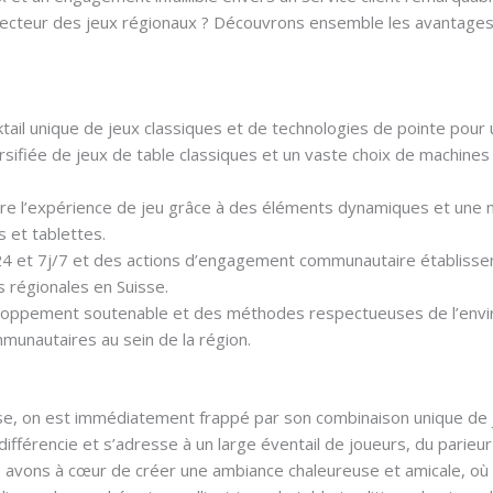
 secteur des jeux régionaux ? Découvrons ensemble les avantages 
ktail unique de jeux classiques et de technologies de pointe pou
ersifiée de jeux de table classiques et un vaste choix de machine
re l’expérience de jeu grâce à des éléments dynamiques et une n
s et tablettes.
/24 et 7j/7 et des actions d’engagement communautaire établissen
s régionales en Suisse.
loppement soutenable et des méthodes respectueuses de l’envi
mmunautaires au sein de la région.
se, on est immédiatement frappé par son combinaison unique de j
 différencie et s’adresse à un large éventail de joueurs, du parie
 avons à cœur de créer une ambiance chaleureuse et amicale, où