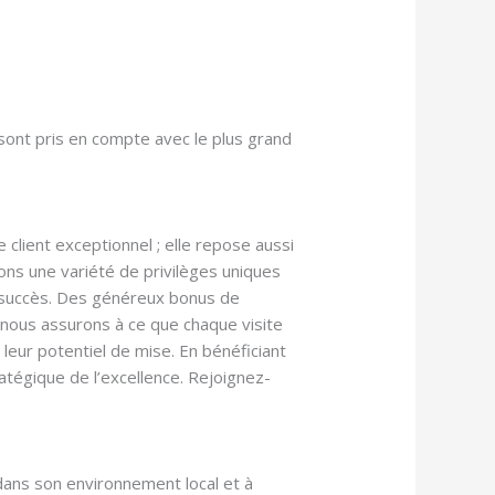
sont pris en compte avec le plus grand
client exceptionnel ; elle repose aussi
ons une variété de privilèges uniques
 succès. Des généreux bonus de
 nous assurons à ce que chaque visite
 leur potentiel de mise. En bénéficiant
tégique de l’excellence. Rejoignez-
 dans son environnement local et à