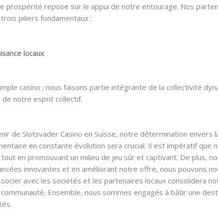
 prospérité repose sur le appui de notre entourage. Nos partenar
rois piliers fondamentaux :
isance locaux
le casino ; nous faisons partie intégrante de la collectivité dy
 de notre esprit collectif.
venir de Slotsvader Casino en Suisse, notre détermination enve
ementaire en constante évolution sera crucial. Il est impératif qu
 tout en promouvant un milieu de jeu sûr et captivant. De plus, n
vancées innovantes et en améliorant notre offre, nous pouvons 
ssocier avec les sociétés et les partenaires locaux consolidera n
a communauté. Ensemble, nous sommes engagés à bâtir une destin
tés.