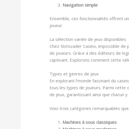
Navigation simple
Ensemble, ces fonctionnalités offrent 
joueur.
La sélection variée de jeux disponibles
Chez Slotsvader Casino, impossible de p
de joueurs. Grâce à des éditeurs de log
captivant. Explorons comment cette séle
Types et genres de jeux
En explorant l’monde fascinant du casino
tous les types de joueurs. Parmi cette
de jeux, garantissant ainsi que chacun y 
Voici trois catégories remarquables que
Machines à sous classiques
Machines à sous modernes