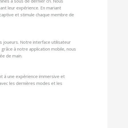
hines à sous de dernier cri. Nous
nt leur expérience. En mariant
 captive et stimule chaque membre de
joueurs. Notre interface utilisateur
, grâce à notre application mobile, nous
tée de main.
rent à une expérience immersive et
 avec les dernières modes et les