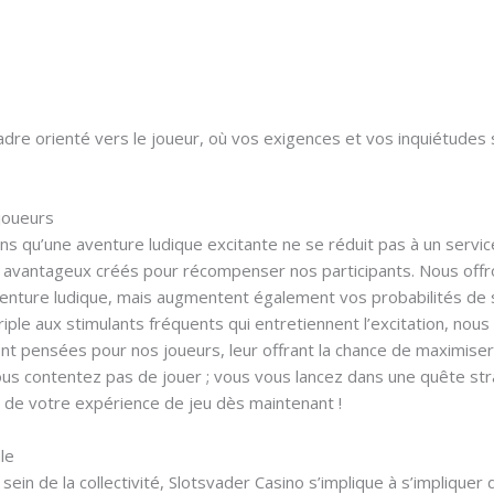
adre orienté vers le joueur, où vos exigences et vos inquiétudes 
joueurs
 qu’une aventure ludique excitante ne se réduit pas à un service 
s avantageux créés pour récompenser nos participants. Nous offr
venture ludique, mais augmentent également vos probabilités de
ple aux stimulants fréquents qui entretiennent l’excitation, nous
sont pensées pour nos joueurs, leur offrant la chance de maximiser
us contentez pas de jouer ; vous vous lancez dans une quête stra
l de votre expérience de jeu dès maintenant !
le
sein de la collectivité, Slotsvader Casino s’implique à s’impliquer