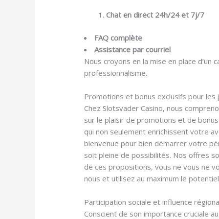
Chat en direct 24h/24 et 7j/7
FAQ complète
Assistance par courriel
Nous croyons en la mise en place d’un c
professionnalisme.
Promotions et bonus exclusifs pour les 
Chez Slotsvader Casino, nous comprenons
sur le plaisir de promotions et de bonu
qui non seulement enrichissent votre a
bienvenue pour bien démarrer votre péri
soit pleine de possibilités. Nos offres 
de ces propositions, vous ne vous ne vo
nous et utilisez au maximum le potentie
Participation sociale et influence régiona
Conscient de son importance cruciale au 