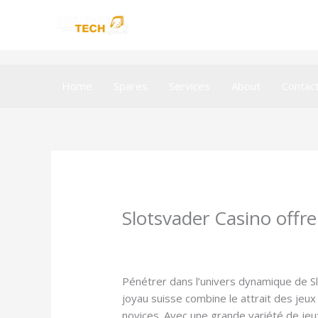
Skip
to
content
Home
Spares
Services
About
Contac
Slotsvader Casino offr
Leave a Comment
/
Uncategorized
/ B
Pénétrer dans l’univers dynamique de Sl
joyau suisse combine le attrait des jeu
novices. Avec une grande variété de jeux