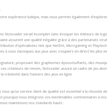
f
notre expérience ludique, mais nous permet également d’explorer
no Slotsvader serait incomplet sans évoquer les éditeurs de logic
aine assurent une qualité inégalée grâce à des partenariats strat
ontribution d’spécialistes tels que NetEnt, Microgaming et Playtec
nes à sous classiques aux jeux avec croupiers en direct les plus in
ignature, proposant des graphismes époustouflants, des musiqu
ec ces créateurs de renom, Slotsvader assure un cadre de jeu abon
la créativité dans l’univers des jeux en ligne.
 tous qu’un service client de qualité est essentiel à la réussite d
 C’est pourquoi nous intégrons vos inestimables commentaires à n
 nous maintenons nos standards hauts :