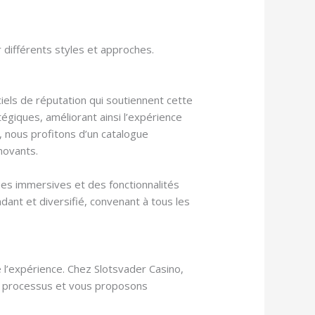
 différents styles et approches.
iels de réputation qui soutiennent cette
égiques, améliorant ainsi l’expérience
h, nous profitons d’un catalogue
novants.
es immersives et des fonctionnalités
dant et diversifié, convenant à tous les
e l’expérience. Chez Slotsvader Casino,
os processus et vous proposons