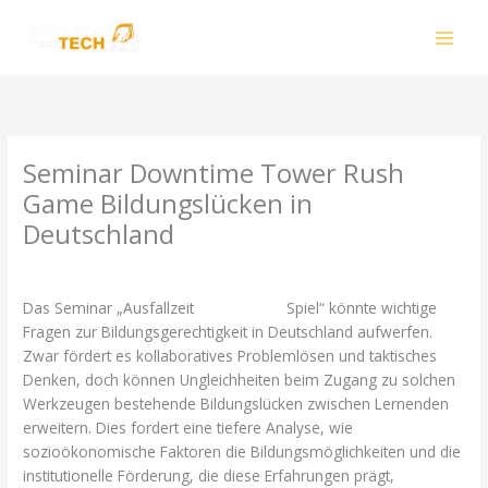
Skip
to
content
Seminar Downtime Tower Rush
Game Bildungslücken in
Deutschland
Leave a Comment
/
Uncategorized
/ By
smhalole@gmail.com
Das Seminar „Ausfallzeit
Tower Rush
Spiel“ könnte wichtige
Fragen zur Bildungsgerechtigkeit in Deutschland aufwerfen.
Zwar fördert es kollaboratives Problemlösen und taktisches
Denken, doch können Ungleichheiten beim Zugang zu solchen
Werkzeugen bestehende Bildungslücken zwischen Lernenden
erweitern. Dies fordert eine tiefere Analyse, wie
sozioökonomische Faktoren die Bildungsmöglichkeiten und die
institutionelle Förderung, die diese Erfahrungen prägt,