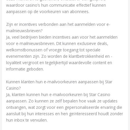
waardoor casino’s hun communicatie effectief kunnen
aanpassen op de voorkeuren van abonnees.
Zijn er incentives verbonden aan het aanmelden voor e-
mailnieuwsbrieven?
Ja, veel bedrijven bieden incentives aan voor het aanmelden
voor e-mailnieuwsbrieven. Dit kunnen exclusieve deals,
welkomstbonussen of vroege toegang tot speciale
evenementen zijn. Zo worden de klantbetrokkenheid en -
loyaliteit vergroot en tegelijkertijd waardevolle content en
informatie geboden.
Kunnen klanten hun e-mailvoorkeuren aanpassen bij Star
Casino?
Ja, klanten kunnen hun e-mailvoorkeuren bij Star Casino
aanpassen. Zo kunnen ze zelf bepalen hoe vaak ze updates
ontvangen, wat zorgt voor een gepersonaliseerde ervaring die
aansluit bij hun interesses en hen geïnteresseerd houdt zonder
hun inbox te vervuilen.