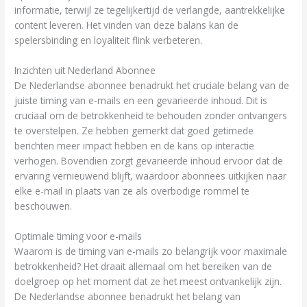
informatie, terwijl ze tegelijkertijd de verlangde, aantrekkelijke
content leveren. Het vinden van deze balans kan de
spelersbinding en loyaliteit flink verbeteren.
Inzichten uit Nederland Abonnee
De Nederlandse abonnee benadrukt het cruciale belang van de
juiste timing van e-mails en een gevarieerde inhoud. Dit is
cruciaal om de betrokkenheid te behouden zonder ontvangers
te overstelpen. Ze hebben gemerkt dat goed getimede
berichten meer impact hebben en de kans op interactie
verhogen. Bovendien zorgt gevarieerde inhoud ervoor dat de
ervaring vernieuwend blijft, waardoor abonnees uitkijken naar
elke e-mail in plaats van ze als overbodige rommel te
beschouwen.
Optimale timing voor e-mails
Waarom is de timing van e-mails zo belangrijk voor maximale
betrokkenheid? Het draait allemaal om het bereiken van de
doelgroep op het moment dat ze het meest ontvankelijk zijn.
De Nederlandse abonnee benadrukt het belang van