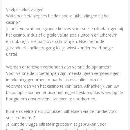
Veelgestelde vragen
Wat voor betaalopties bieden snelle uitbetalingen bij het
casino?
Je hebt verschillende goede keuzes voor snelle uitbetalingen bij
het casino, inclusief digitale valuta zoals Bitcoin en Ethereum,
en ook reguliere bankoverschrijvingen. Elke methode
garandeert snelle toegang tot je winst zonder overbodige
uitstel.
Worden er tarieven verbonden aan versnelde opnames?
Voor versnelde uitbetalingen zijn meestal geen vergoedingen
in rekening genomen, maar het is essentieel om de
voorwaarden van het casino te verifiëren. Afhankelijk van uw
betaaloptie kunnen er uitzonderingen bestaan, dus wees op de
hoogte om onvoorziene tarieven te voorkomen.
Kunnen deelnemers bonussen uitbetalen via de functie voor
snelle opname?
Je kunt de vlugge uitbetalingsoptie niet gebruiken voor