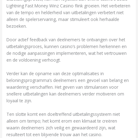
Lightning Fast Money Winz Casino flink groeien. Het verbeteren
van de tempo en helderheid van uitbetalingen verbetert niet
alleen de spelerservaring, maar stimuleert ook herhaalde
bezoeken.
Door actief feedback van deelnemers te ontvangen over het
uitbetalingsproces, kunnen casino’s problemen herkennen en
de nodige aanpassingen implementeren, wat het vertrouwen
en de voldoening verhoogt.
Verder kan de opname van deze optimalisaties in
beloningsprogramma’s deelnemers een gevoel van belang en
waardering verschaffen. Het geven van stimulansen voor
snellere uitbetalingen kan deelnemers verder motiveren om
loyaal te zijn.
Ten slotte komt een doeltreffend uitbetalingssysteem niet
alleen om tempo; het komt erom een klimaat te creëren
waarin deelnemers zich veilig en gewaardeerd zijn, wat
resulteert tot een blijvende trouw aan het casino.