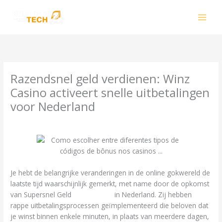
Skip
to
content
Razendsnel geld verdienen: Winz
Casino activeert snelle uitbetalingen
voor Nederland
Leave a Comment
/
Uncategorized
/ By
smhalole@gmail.com
Je hebt de belangrijke veranderingen in de online gokwereld de
laatste tijd waarschijnlijk gemerkt, met name door de opkomst
van Supersnel Geld
Winz Casino
in Nederland. Zij hebben
rappe uitbetalingsprocessen geïmplementeerd die beloven dat
je winst binnen enkele minuten, in plaats van meerdere dagen,