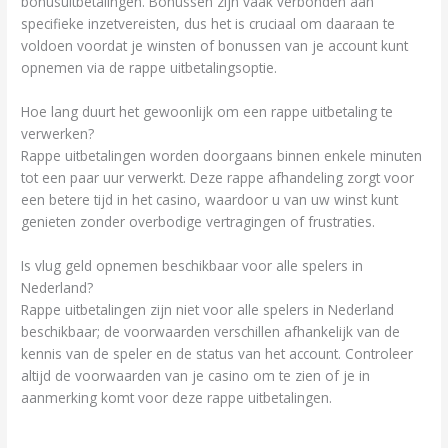
bonusuitbetalingen. Bonussen zijn vaak verbonden aan
specifieke inzetvereisten, dus het is cruciaal om daaraan te
voldoen voordat je winsten of bonussen van je account kunt
opnemen via de rappe uitbetalingsoptie.
Hoe lang duurt het gewoonlijk om een rappe uitbetaling te
verwerken?
Rappe uitbetalingen worden doorgaans binnen enkele minuten
tot een paar uur verwerkt. Deze rappe afhandeling zorgt voor
een betere tijd in het casino, waardoor u van uw winst kunt
genieten zonder overbodige vertragingen of frustraties.
Is vlug geld opnemen beschikbaar voor alle spelers in
Nederland?
Rappe uitbetalingen zijn niet voor alle spelers in Nederland
beschikbaar; de voorwaarden verschillen afhankelijk van de
kennis van de speler en de status van het account. Controleer
altijd de voorwaarden van je casino om te zien of je in
aanmerking komt voor deze rappe uitbetalingen.