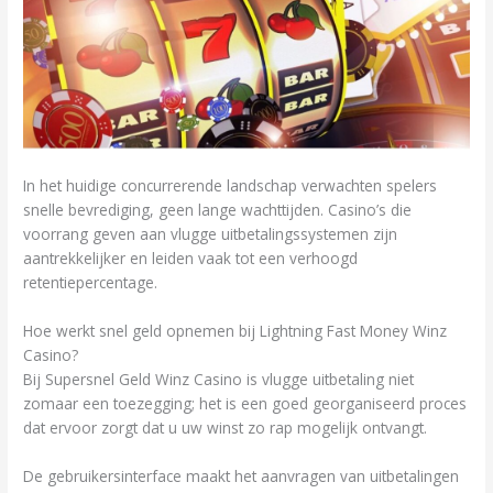
In het huidige concurrerende landschap verwachten spelers
snelle bevrediging, geen lange wachttijden. Casino’s die
voorrang geven aan vlugge uitbetalingssystemen zijn
aantrekkelijker en leiden vaak tot een verhoogd
retentiepercentage.
Hoe werkt snel geld opnemen bij Lightning Fast Money Winz
Casino?
Bij Supersnel Geld Winz Casino is vlugge uitbetaling niet
zomaar een toezegging; het is een goed georganiseerd proces
dat ervoor zorgt dat u uw winst zo rap mogelijk ontvangt.
De gebruikersinterface maakt het aanvragen van uitbetalingen