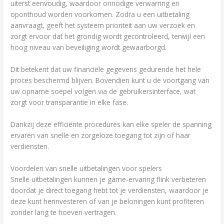
uiterst eenvoudig, waardoor onnodige verwarring en
oponthoud worden voorkomen. Zodra u een uitbetaling
aanvraagt, geeft het systeem prioriteit aan uw verzoek en
zorgt ervoor dat het grondig wordt gecontroleerd, terwijl een
hoog niveau van beveiliging wordt gewaarborgd.
Dit betekent dat uw financiële gegevens gedurende het hele
proces beschermd blijven. Bovendien kunt u de voortgang van
uw opname soepel volgen via de gebruikersinterface, wat
zorgt voor transparantie in elke fase.
Dankzij deze efficiënte procedures kan elke speler de spanning
ervaren van snelle en zorgeloze toegang tot zijn of haar
verdiensten.
Voordelen van snelle uitbetalingen voor spelers
Snelle uitbetalingen kunnen je game-ervaring flink verbeteren
doordat je direct toegang hebt tot je verdiensten, waardoor je
deze kunt herinvesteren of van je beloningen kunt profiteren
zonder lang te hoeven vertragen.