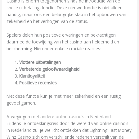
Casino is enorm toegenomen sinds de introductie van de
snelle uitbetalingsfunctie. Deze nieuwe functie is niet alleen
handig, maar ook een belangrijke stap in het opbouwen van
zekerheid en het verhogen van de status.
Spelers delen hun positieve ervaringen en bekrachtigen
daarmee de toewijding van het casino aan helderheid en
bescherming. Hieronder enkele cruciale reacties:
Vlottere uitbetalingen
Verbeterde geloofwaardigheid
Klantloyaliteit
Positieve recensies
Met deze functie kun je met meer zekerheid en een rustig
gevoel gamen.
Afwegingen met andere online casino’s in Nederland
Tijdens je ontdekkingsreis door de wereld van online casino’s
in Nederland zul je wellicht ontdekken dat Lightning Fast Money
Winz Casino zich om verschillende redenen verschilt van de