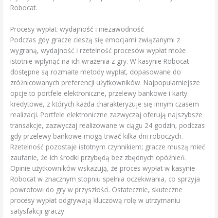
Robocat.
Procesy wypłat: wydajność i niezawodność
Podczas gdy gracze cieszą się emocjami związanymi z
wygraną, wydajność i rzetelność procesów wypłat może
istotnie wpłynąć na ich wrażenia z gry. W kasynie Robocat
dostępne są rozmaite metody wypłat, dopasowane do
zróżnicowanych preferencji użytkowników. Najpopularniejsze
opcje to portfele elektroniczne, przelewy bankowe i karty
kredytowe, z których każda charakteryzuje się innym czasem
realizacji. Portfele elektroniczne zazwyczaj oferują najszybsze
transakcje, zazwyczaj realizowane w ciągu 24 godzin, podczas
gdy przelewy bankowe mogą trwać kilka dni roboczych.
Rzetelność pozostaje istotnym czynnikiem; gracze muszą mieć
zaufanie, że ich środki przybędą bez zbędnych opóźnień.
Opinie użytkowników wskazują, że proces wypłat w kasynie
Robocat w znacznym stopniu spełnia oczekiwania, co sprzyja
powrotowi do gry w przyszłości. Ostatecznie, skuteczne
procesy wypłat odgrywają kluczową rolę w utrzymaniu
satysfakcji graczy.