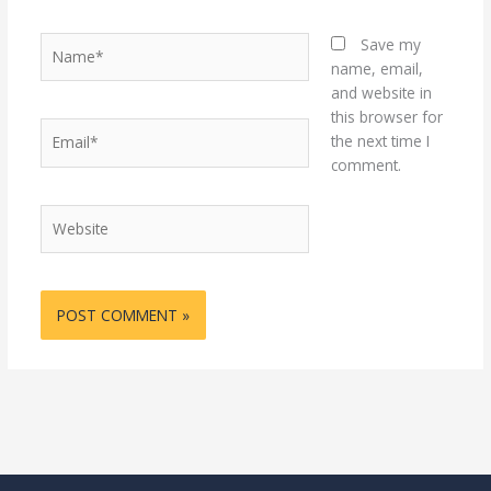
Name*
Save my
name, email,
and website in
this browser for
Email*
the next time I
comment.
Website