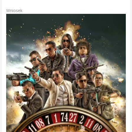
Wniosek