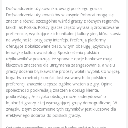
Doświadczenie użytkownika: uwagi polskiego gracza
Doświadczenia użytkowników w kasynie Robocat mogą się
znacznie różnić, szczególnie wśród graczy z różnych regionów,
takich jak Polska. Polscy gracze często wyrażają zróżnicowane
preferencje, wynikające z ich unikalnej kultury gier, która stawia
na wydajność i przyjazny interfejs. Preferują platformy
oferujące zlokalizowane treści, w tym obsługę językową i
tematykę kulturowo istotną. Spostrzeżenia polskich
użytkowników pokazują, że sprawne opcje bankowe mają
kluczowe znaczenie dla utrzymania zaangażowania, a wielu
graczy docenia błyskawiczne procesy wpłat i wypłat. Co więcej,
bogactwo metod płatności dostosowanych do polskich
preferencji znacznie ulepsza ogólne wrażenia z gry. Opinie
społeczności podkreślają znaczenie obsługi klienta,
podkreślając, że szybka obsługa może zadecydować o
lojalności graczy z tej wymagającej grupy demograficznej. W
związku z tym zrozumienie tych czynników jest kluczowe dla
efektywnego dotarcia do polskich graczy.
Ostatnie przemyślenia na temat bankowości w kasynie