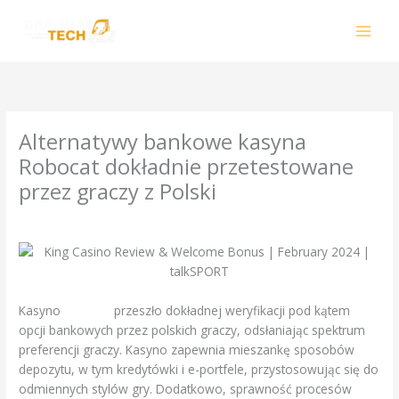
Skip
to
content
Alternatywy bankowe kasyna
Robocat dokładnie przetestowane
przez graczy z Polski
Leave a Comment
/
Uncategorized
/ By
smhalole@gmail.com
Kasyno
Robocat
przeszło dokładnej weryfikacji pod kątem
opcji bankowych przez polskich graczy, odsłaniając spektrum
preferencji graczy. Kasyno zapewnia mieszankę sposobów
depozytu, w tym kredytówki i e-portfele, przystosowując się do
odmiennych stylów gry. Dodatkowo, sprawność procesów