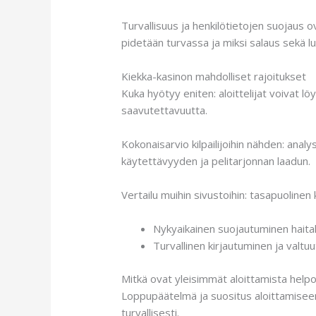
Turvallisuus ja henkilötietojen suojaus o
pidetään turvassa ja miksi salaus sekä l
Kiekka-kasinon mahdolliset rajoitukset
Kuka hyötyy eniten: aloittelijat voivat
saavutettavuutta.
Kokonaisarvio kilpailijoihin nähden: ana
käytettävyyden ja pelitarjonnan laadun.
Vertailu muihin sivustoihin: tasapuolinen
Nykyaikainen suojautuminen haitalli
Turvallinen kirjautuminen ja valtu
Mitkä ovat yleisimmät aloittamista help
Loppupäätelmä ja suositus aloittamiseen:
turvallisesti.