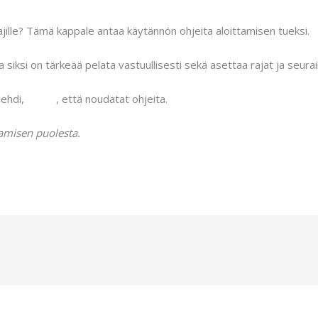
aajille? Tämä kappale antaa käytännön ohjeita aloittamisen tueksi.
ja siksi on tärkeää pelata vastuullisesti sekä asettaa rajat ja seurai
lehdi,
kiekka
, että noudatat ohjeita.
amisen puolesta.