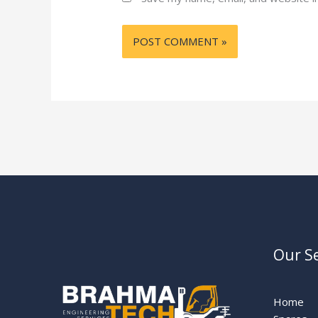
Our Se
Home