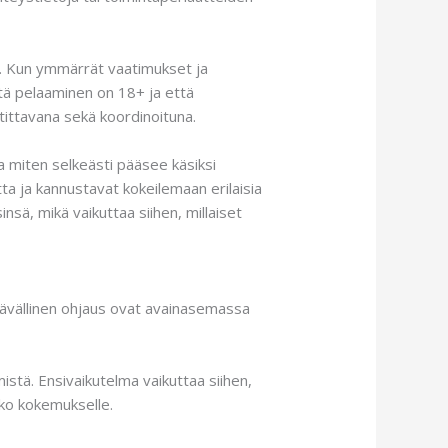
itä. Kun ymmärrät vaatimukset ja
ttä pelaaminen on 18+ ja että
tittavana sekä koordinoituna.
ja miten selkeästi pääsee käsiksi
tta ja kannustavat kokeilemaan erilaisia
sä, mikä vaikuttaa siihen, millaiset
tävällinen ohjaus ovat avainasemassa
istä. Ensivaikutelma vaikuttaa siihen,
oko kokemukselle.