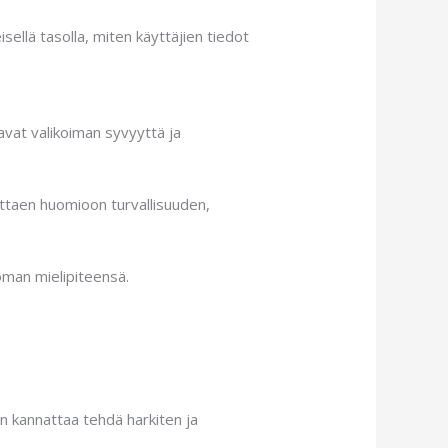
sellä tasolla, miten käyttäjien tiedot
avat valikoiman syvyyttä ja
ottaen huomioon turvallisuuden,
 oman mielipiteensä.
n kannattaa tehdä harkiten ja