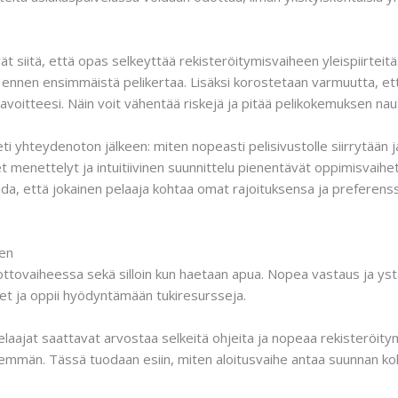
vät siitä, että opas selkeyttää rekisteröitymisvaiheen yleispiirte
ua ennen ensimmäistä pelikertaa. Lisäksi korostetaan varmuutta, e
tavoitteesi. Näin voit vähentää riskejä ja pitää pelikokemuksen nau
eti yhteydenoton jälkeen: miten nopeasti pelisivustolle siirrytään 
et menettelyt ja intuitiivinen suunnittelu pienentävät oppimisvaihe
da, että jokainen pelaaja kohtaa omat rajoituksensa ja preferenssin
nen
ottovaiheessa sekä silloin kun haetaan apua. Nopea vastaus ja ys
et ja oppii hyödyntämään tukiresursseja.
elaajat saattavat arvostaa selkeitä ohjeita ja nopeaa rekisteröitym
enemmän. Tässä tuodaan esiin, miten aloitusvaihe antaa suunnan k