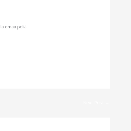
lla omaa peliä.
Next Post
→