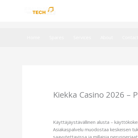
Skip
to
content
Home
Spares
Services
About
Contac
Kiekka Casino 2026 – Pl
Leave a Comment
/
Uncategorized
/ B
Käyttäjäystävällinen alusta – käyttökok
Asiakaspalvelu muodostaa keskeisen tukiv
saavutettavissa ja millaisia perusperiaa