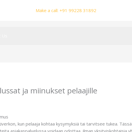
Make a call: +91 99228 31892
t Us
ussat ja miinukset pelaajille
y
smhalole@gmail.com
emus
erkon, kun pelaaja kohtaa kysymyksiä tai tarvitsee tukea. Tässä k
tteita asiakaspalvelussa voidaan odottaa, ilman yksityiskohtaisia y