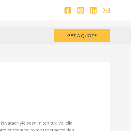
GET A QUOTE
uvataan yleisesti miten tuki voi olla
hteystietoja tai toimintaperiaatteiden