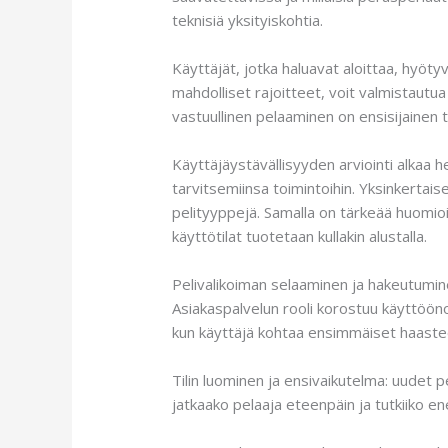
teknisiä yksityiskohtia.
Käyttäjät, jotka haluavat aloittaa, hyöty
mahdolliset rajoitteet, voit valmistaut
vastuullinen pelaaminen on ensisijainen 
Käyttäjäystävällisyyden arviointi alkaa h
tarvitsemiinsa toimintoihin. Yksinkertais
pelityyppejä. Samalla on tärkeää huomioi
käyttötilat tuotetaan kullakin alustalla.
Pelivalikoiman selaaminen ja hakeutumi
Asiakaspalvelun rooli korostuu käyttöön
kun käyttäjä kohtaa ensimmäiset haaste
Tilin luominen ja ensivaikutelma: uudet p
jatkaako pelaaja eteenpäin ja tutkiiko 