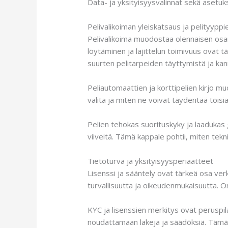
Data- ja yksityisyysvalinnat sekä asetuk
Pelivalikoiman yleiskatsaus ja pelityyppie
Pelivalikoima muodostaa olennaisen osan
löytäminen ja lajittelun toimivuus ovat 
suurten pelitarpeiden täyttymistä ja ka
Peliautomaattien ja korttipelien kirjo m
valita ja miten ne voivat täydentää toisi
Pelien tehokas suorituskyky ja laadukas 
viiveitä. Tämä kappale pohtii, miten tekn
Tietoturva ja yksityisyysperiaatteet
Lisenssi ja sääntely ovat tärkeä osa ver
turvallisuutta ja oikeudenmukaisuutta. 
KYC ja lisenssien merkitys ovat peruspil
noudattamaan lakeja ja säädöksiä. Tämä v