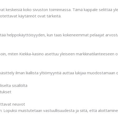
vat keskeisiä koko sivuston toiminnassa. Tämä kappale selittää ylei
uotettavat käytännöt ovat tärkeitä.
 löytää helppokäyttöisyyden, kun taas kokeneemmat pelaajat arvost
lysoin, miten Kiekka-kasino asettuu yleiseen markkinatilanteeseen 
 käsittely ilman liiallista yltiömyyntiä auttaa lukijaa muodostamaan
selta sisällöltä
utukset
ottavat neuvot
 Lopuksi muistutetaan vastuullisuudesta ja siitä, että aloittamine