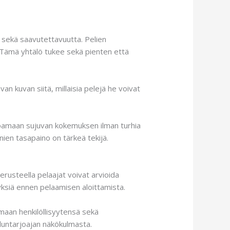
 sekä saavutettavuutta. Pelien
i. Tämä yhtälö tukee sekä pienten että
n kuvan siitä, millaisia pelejä he voivat
rjoamaan sujuvan kokemuksen ilman turhia
nien tasapaino on tärkeä tekijä.
rusteella pelaajat voivat arvioida
yksiä ennen pelaamisen aloittamista.
amaan henkilöllisyytensä sekä
eluntarjoajan näkökulmasta.