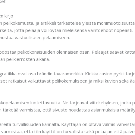
set
n kirjo
 pelikokemusta, ja artikkeli tarkastelee yleistä monimuotoisuutta
tärkeitä, jotta pelaaja voi löytää mieleisensä vaihtoehdot nopeast
nnustaa vastuulliseen pelaamiseen.
uodostaa pelikokonaisuuden olennaisen osan. Pelaajat saavat kattava
aan pelikierrosten aikana.
grafiikka ovat osa brändin tavaramerkkiä. Kiekka casino pyrkii ta
iset ratkaisut vaikuttavat pelikokemukseen ja miksi kuvien sekä ää
kkopelaamisen luotettavuutta. Ne tarjoavat viitekehyksen, jonka pe
On tärkeää varmistaa, että sivusto noudattaa asianmukaisia määrä
areita turvallisuuden kannalta. Käyttäjän on oltava valmis vahvist
armistaa, että tilin käyttö on turvallista sekä pelaajan että palv